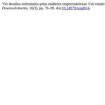
“Os desafios enfrentados pelas mulheres empreendedoras: Um estudo
Desenvolvimento
, 16(3), pp. 76–99. doi:
10.24979/nztq8j14
.