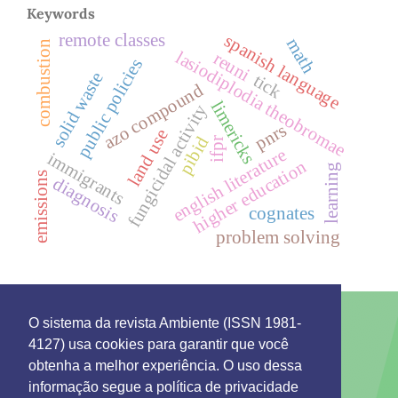
Keywords
remote classes
spanish language
math
combustion
lasiodiplodia theobromae
reuni
public policies
solid waste
tick
azo compound
limericks
fungicidal activity
pnrs
land use
pibid
ifpr
english literature
immigrants
higher education
learning
emissions
diagnosis
cognates
problem solving
O sistema da revista Ambiente (ISSN 1981-
4127) usa cookies para garantir que você
This work is licensed under a License
Creative
obtenha a melhor experiência. O uso dessa
Commons Attribution 4.0 International
.
informação segue a política de privacidade
Environment: Management and Development