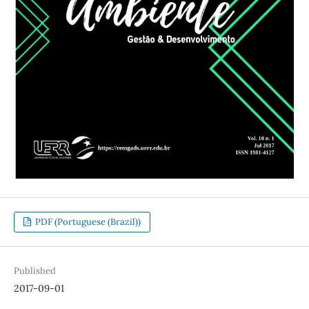
PDF (Portuguese (Brazil))
Published
2017-09-01