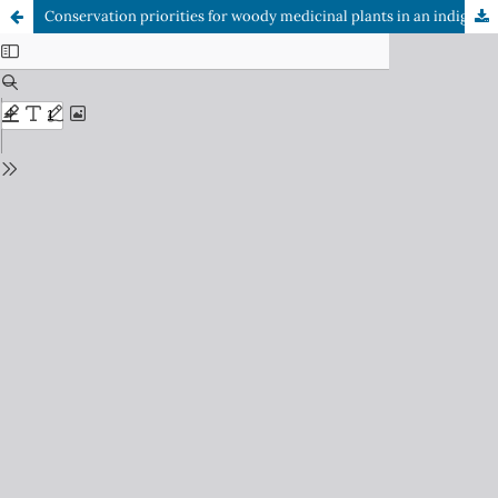
Conservation priorities for woody medicinal plants in an indigenous community in a savanna area of the northern Brazilian Amazon