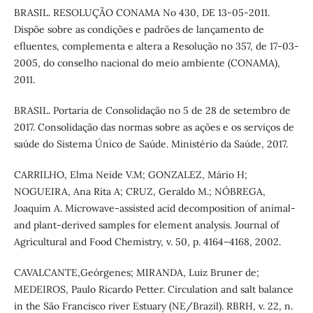
BRASIL. RESOLUÇÃO CONAMA No 430, DE 13-05-2011.
Dispõe sobre as condições e padrões de lançamento de
efluentes, complementa e altera a Resolução no 357, de 17-03-
2005, do conselho nacional do meio ambiente (CONAMA),
2011.
BRASIL. Portaria de Consolidação no 5 de 28 de setembro de
2017. Consolidação das normas sobre as ações e os serviços de
saúde do Sistema Único de Saúde. Ministério da Saúde, 2017.
CARRILHO, Elma Neide V.M; GONZALEZ, Mário H;
NOGUEIRA, Ana Rita A; CRUZ, Geraldo M.; NÓBREGA,
Joaquim A. Microwave-assisted acid decomposition of animal-
and plant-derived samples for element analysis. Journal of
Agricultural and Food Chemistry, v. 50, p. 4164–4168, 2002.
CAVALCANTE,Geórgenes; MIRANDA, Luiz Bruner de;
MEDEIROS, Paulo Ricardo Petter. Circulation and salt balance
in the São Francisco river Estuary (NE/Brazil). RBRH, v. 22, n.