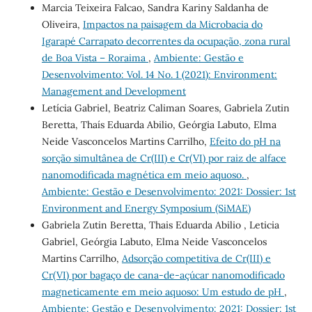
Marcia Teixeira Falcao, Sandra Kariny Saldanha de
Oliveira,
Impactos na paisagem da Microbacia do
Igarapé Carrapato decorrentes da ocupação, zona rural
de Boa Vista – Roraima
,
Ambiente: Gestão e
Desenvolvimento: Vol. 14 No. 1 (2021): Environment:
Management and Development
Letícia Gabriel, Beatriz Caliman Soares, Gabriela Zutin
Beretta, Thaís Eduarda Abilio, Geórgia Labuto, Elma
Neide Vasconcelos Martins Carrilho,
Efeito do pH na
sorção simultânea de Cr(III) e Cr(VI) por raiz de alface
nanomodificada magnética em meio aquoso.
,
Ambiente: Gestão e Desenvolvimento: 2021: Dossier: 1st
Environment and Energy Symposium (SiMAE)
Gabriela Zutin Beretta, Thais Eduarda Abilio , Leticia
Gabriel, Geórgia Labuto, Elma Neide Vasconcelos
Martins Carrilho,
Adsorção competitiva de Cr(III) e
Cr(VI) por bagaço de cana-de-açúcar nanomodificado
magneticamente em meio aquoso: Um estudo de pH
,
Ambiente: Gestão e Desenvolvimento: 2021: Dossier: 1st