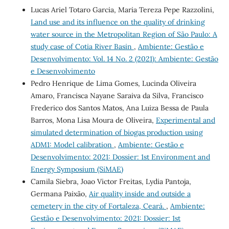
Lucas Ariel Totaro Garcia, Maria Tereza Pepe Razzolini,
Land use and its influence on the quality of drinking
water source in the Metropolitan Region of São Paulo: A
study case of Cotia River Basin
,
Ambiente: Gestão e
Desenvolvimento: Vol. 14 No. 2 (2021): Ambiente: Gestão
e Desenvolvimento
Pedro Henrique de Lima Gomes, Lucinda Oliveira
Amaro, Francisca Nayane Saraiva da Silva, Francisco
Frederico dos Santos Matos, Ana Luiza Bessa de Paula
Barros, Mona Lisa Moura de Oliveira,
Experimental and
simulated determination of biogas production using
ADM1: Model calibration
,
Ambiente: Gestão e
Desenvolvimento: 2021: Dossier: 1st Environment and
Energy Symposium (SiMAE)
Camila Siebra, Joao Victor Freitas, Lydia Pantoja,
Germana Paixão,
Air quality inside and outside a
cemetery in the city of Fortaleza, Ceará.
,
Ambiente:
Gestão e Desenvolvimento: 2021: Dossier: 1st