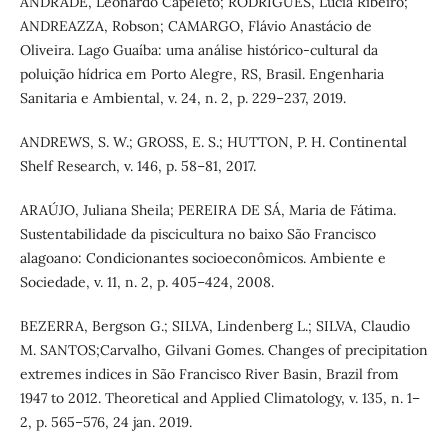
ANDRADE, Leonardo Capeleto; RODRIGUES, Lucia Ribeiro;
ANDREAZZA, Robson; CAMARGO, Flávio Anastácio de
Oliveira. Lago Guaíba: uma análise histórico-cultural da
poluição hídrica em Porto Alegre, RS, Brasil. Engenharia
Sanitaria e Ambiental, v. 24, n. 2, p. 229–237, 2019.
ANDREWS, S. W.; GROSS, E. S.; HUTTON, P. H. Continental
Shelf Research, v. 146, p. 58–81, 2017.
ARAÚJO, Juliana Sheila; PEREIRA DE SÁ, Maria de Fátima.
Sustentabilidade da piscicultura no baixo São Francisco
alagoano: Condicionantes socioeconômicos. Ambiente e
Sociedade, v. 11, n. 2, p. 405–424, 2008.
BEZERRA, Bergson G.; SILVA, Lindenberg L.; SILVA, Claudio
M. SANTOS;Carvalho, Gilvani Gomes. Changes of precipitation
extremes indices in São Francisco River Basin, Brazil from
1947 to 2012. Theoretical and Applied Climatology, v. 135, n. 1–
2, p. 565–576, 24 jan. 2019.