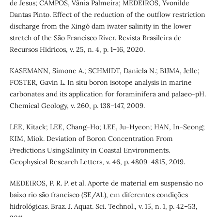
de Jesus; CAMPOS, Vânia Palmeira; MEDEIROS, Yvonilde
Dantas Pinto. Effect of the reduction of the outflow restriction
discharge from the Xingó dam iwater salinity in the lower
stretch of the São Francisco River. Revista Brasileira de
Recursos Hidricos, v. 25, n. 4, p. 1–16, 2020.
KASEMANN, Simone A.; SCHMIDT, Daniela N.; BIJMA, Jelle;
FOSTER, Gavin L. In situ boron isotope analysis in marine
carbonates and its application for foraminifera and palaeo-pH.
Chemical Geology, v. 260, p. 138–147, 2009.
LEE, Kitack; LEE, Chang‐Ho; LEE, Ju‐Hyeon; HAN, In‐Seong;
KIM, Miok. Deviation of Boron Concentration From
Predictions UsingSalinity in Coastal Environments.
Geophysical Research Letters, v. 46, p. 4809–4815, 2019.
MEDEIROS, P. R. P. et al. Aporte de material em suspensão no
baixo rio são francisco (SE/AL), em diferentes condições
hidrológicas. Braz. J. Aquat. Sci. Technol., v. 15, n. 1, p. 42–53,