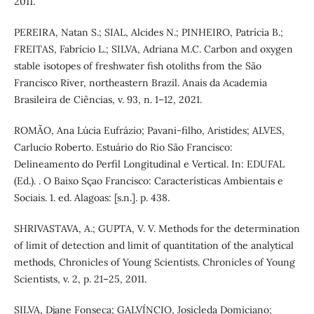
2011.
PEREIRA, Natan S.; SIAL, Alcides N.; PINHEIRO, Patrícia B.;
FREITAS, Fabrício L.; SILVA, Adriana M.C. Carbon and oxygen
stable isotopes of freshwater fish otoliths from the São
Francisco River, northeastern Brazil. Anais da Academia
Brasileira de Ciências, v. 93, n. 1–12, 2021.
ROMÃO, Ana Lúcia Eufrázio; Pavani-filho, Aristides; ALVES,
Carlucio Roberto. Estuário do Rio São Francisco:
Delineamento do Perfil Longitudinal e Vertical. In: EDUFAL
(Ed.). . O Baixo Sçao Francisco: Características Ambientais e
Sociais. 1. ed. Alagoas: [s.n.]. p. 438.
SHRIVASTAVA, A.; GUPTA, V. V. Methods for the determination
of limit of detection and limit of quantitation of the analytical
methods, Chronicles of Young Scientists. Chronicles of Young
Scientists, v. 2, p. 21–25, 2011.
SILVA, Djane Fonseca; GALVÍNCIO, Josicleda Domiciano;