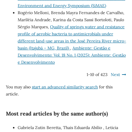
Environment and Energy Symposium (SiMAE)
Rogério Melloni, Brenda Mayra Fernandes de Carvalho,
Mariléia Andrade, Karina da Costa Sassi Bortoloti, Paulo
Sérgio Marques,
Quality of springs water and resistance
profile of aerobic bacteria to antimicrobials under
different land-use areas in the José Pereira River micro-
basin (Itajubá – MG, Brazil)
,
Ambiente: Gestão e
Desenvolvimento: Vol. 18 No. 1 (2025): Ambiente: Gestão
e Desenvolvimento
1-10 of 423
Next
You may also
start an advanced similarity search
for this
article.
Most read articles by the same author(s)
Gabriela Zutin Beretta, Thais Eduarda Abilio , Leticia