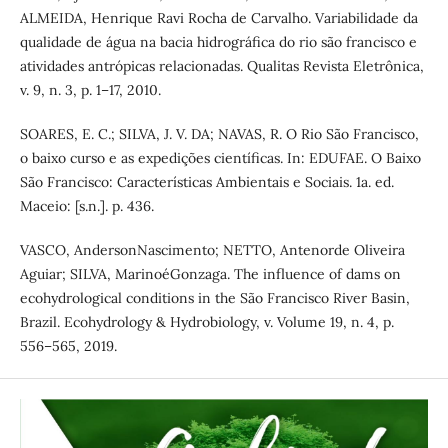
ALMEIDA, Henrique Ravi Rocha de Carvalho. Variabilidade da
qualidade de água na bacia hidrográfica do rio são francisco e
atividades antrópicas relacionadas. Qualitas Revista Eletrônica,
v. 9, n. 3, p. 1–17, 2010.
SOARES, E. C.; SILVA, J. V. DA; NAVAS, R. O Rio São Francisco,
o baixo curso e as expedições científicas. In: EDUFAE. O Baixo
São Francisco: Características Ambientais e Sociais. 1a. ed.
Maceio: [s.n.]. p. 436.
VASCO, AndersonNascimento; NETTO, Antenorde Oliveira
Aguiar; SILVA, MarinoéGonzaga. The influence of dams on
ecohydrological conditions in the São Francisco River Basin,
Brazil. Ecohydrology & Hydrobiology, v. Volume 19, n. 4, p.
556–565, 2019.