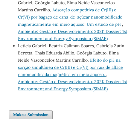
Gabriel, Geórgia Labuto, Elma Neide Vasconcelos
Martins Carrilho,
Adsorção competitiva de Cr(III) e
Cr(VI) por bagaço de cana-de-açúcar nanomodificado
magneticamente em meio aquoso: Um estudo de pH
,
Ambiente: Gestão e Desenvolvimento: 2021: Dossier: 1st
Environment and Energy Symposium (SiMAE)
Letícia Gabriel, Beatriz Caliman Soares, Gabriela Zutin
Beretta, Thaís Eduarda Abilio, Geórgia Labuto, Elma
Neide Vasconcelos Martins Carrilho,
Efeito do pH na
sorção simultânea de Cr(III) e Cr(VI) por raiz de alface
nanomodificada magnética em meio aquoso.
,
Ambiente: Gestão e Desenvolvimento: 2021: Dossier: 1st
Environment and Energy Symposium (SiMAE)
Make a Submission