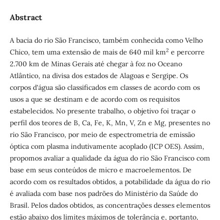
Abstract
A bacia do rio São Francisco, também conhecida como Velho
2
Chico, tem uma extensão de mais de 640 mil km
e percorre
2.700 km de Minas Gerais até chegar à foz no Oceano
Atlântico, na divisa dos estados de Alagoas e Sergipe. Os
corpos d'água são classificados em classes de acordo com os
usos a que se destinam e de acordo com os requisitos
estabelecidos. No presente trabalho, o objetivo foi traçar o
perfil dos teores de B, Ca, Fe, K, Mn, V, Zn e Mg, presentes no
rio São Francisco, por meio de espectrometria de emissão
óptica com plasma indutivamente acoplado (ICP OES). Assim,
propomos avaliar a qualidade da água do rio São Francisco com
base em seus conteúdos de micro e macroelementos. De
acordo com os resultados obtidos, a potabilidade da água do rio
é avaliada com base nos padrões do Ministério da Saúde do
Brasil. Pelos dados obtidos, as concentrações desses elementos
estão abaixo dos limites máximos de tolerância e, portanto,