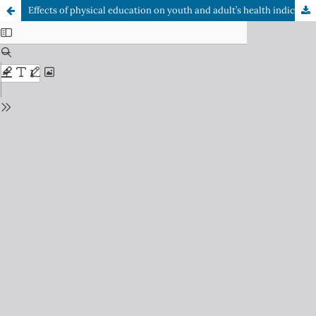
Effects of physical education on youth and adult’s health indicators evaluated in four annual moments