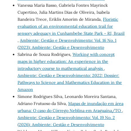
Vanessa Maria Basso, Gabriela Fontes Mayrinck
Cupertino, Julia Martins Dias de Oliveira, Isabela
Bandeira Trece, Eriklis Amorim de Miranda,
Floristic
evaluation of an environmental education trail for
sensory adequacy in Cunhambebe State Park - RJ, Brazil
,
Ambiente: Gestão e Desenvolvimento: Vol. 16 No. 1
(2023): Ambiente: Gestão e Desenvolvimento
Sabrina de Souza Rodrigues,
Working with concept
maps in higher education: An experience in the
introductory course to mathematical analysis
,
Ambiente: Gestão e Desenvolvimento: 2022: Dossier:
Pathways to Science and Mathematics Education in the
Amazon
Simone Rodrigues Silva, Leonardo Moreira Santana,
Adriano Frutuoso da Silva,
Mapas de inundação em área
urbana: O caso do Córrego Neblina em Araguaína/TO
,
Ambiente: Gestão e Desenvolvimento: Vol. 19 No. 2
(2026): Ambiente: Gestão e Desenvolvimento