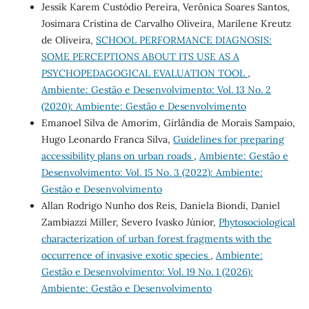
Jessik Karem Custódio Pereira, Verônica Soares Santos,
Josimara Cristina de Carvalho Oliveira, Marilene Kreutz
de Oliveira,
SCHOOL PERFORMANCE DIAGNOSIS:
SOME PERCEPTIONS ABOUT ITS USE AS A
PSYCHOPEDAGOGICAL EVALUATION TOOL
,
Ambiente: Gestão e Desenvolvimento: Vol. 13 No. 2
(2020): Ambiente: Gestão e Desenvolvimento
Emanoel Silva de Amorim, Girlândia de Morais Sampaio,
Hugo Leonardo Franca Silva,
Guidelines for preparing
accessibility plans on urban roads
,
Ambiente: Gestão e
Desenvolvimento: Vol. 15 No. 3 (2022): Ambiente:
Gestão e Desenvolvimento
Allan Rodrigo Nunho dos Reis, Daniela Biondi, Daniel
Zambiazzi Miller, Severo Ivasko Júnior,
Phytosociological
characterization of urban forest fragments with the
occurrence of invasive exotic species
,
Ambiente:
Gestão e Desenvolvimento: Vol. 19 No. 1 (2026):
Ambiente: Gestão e Desenvolvimento