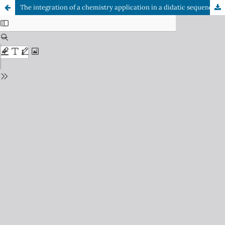
The integration of a chemistry application in a didatic sequence in the light of David Ausubel's principles