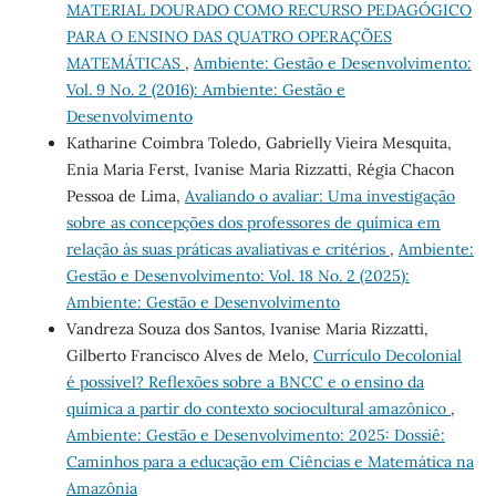
MATERIAL DOURADO COMO RECURSO PEDAGÓGICO
PARA O ENSINO DAS QUATRO OPERAÇÕES
MATEMÁTICAS
,
Ambiente: Gestão e Desenvolvimento:
Vol. 9 No. 2 (2016): Ambiente: Gestão e
Desenvolvimento
Katharine Coimbra Toledo, Gabrielly Vieira Mesquita,
Enia Maria Ferst, Ivanise Maria Rizzatti, Régia Chacon
Pessoa de Lima,
Avaliando o avaliar: Uma investigação
sobre as concepções dos professores de química em
relação às suas práticas avaliativas e critérios
,
Ambiente:
Gestão e Desenvolvimento: Vol. 18 No. 2 (2025):
Ambiente: Gestão e Desenvolvimento
Vandreza Souza dos Santos, Ivanise Maria Rizzatti,
Gilberto Francisco Alves de Melo,
Currículo Decolonial
é possível? Reflexões sobre a BNCC e o ensino da
química a partir do contexto sociocultural amazônico
,
Ambiente: Gestão e Desenvolvimento: 2025: Dossiê:
Caminhos para a educação em Ciências e Matemática na
Amazônia