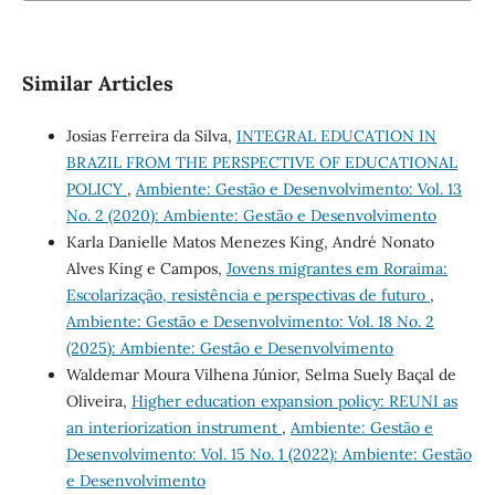
Similar Articles
Josias Ferreira da Silva,
INTEGRAL EDUCATION IN
BRAZIL FROM THE PERSPECTIVE OF EDUCATIONAL
POLICY
,
Ambiente: Gestão e Desenvolvimento: Vol. 13
No. 2 (2020): Ambiente: Gestão e Desenvolvimento
Karla Danielle Matos Menezes King, André Nonato
Alves King e Campos,
Jovens migrantes em Roraima:
Escolarização, resistência e perspectivas de futuro
,
Ambiente: Gestão e Desenvolvimento: Vol. 18 No. 2
(2025): Ambiente: Gestão e Desenvolvimento
Waldemar Moura Vilhena Júnior, Selma Suely Baçal de
Oliveira,
Higher education expansion policy: REUNI as
an interiorization instrument
,
Ambiente: Gestão e
Desenvolvimento: Vol. 15 No. 1 (2022): Ambiente: Gestão
e Desenvolvimento