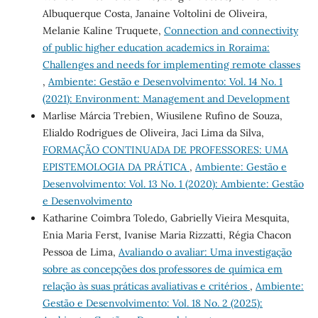
Albuquerque Costa, Janaine Voltolini de Oliveira,
Melanie Kaline Truquete,
Connection and connectivity
of public higher education academics in Roraima:
Challenges and needs for implementing remote classes
,
Ambiente: Gestão e Desenvolvimento: Vol. 14 No. 1
(2021): Environment: Management and Development
Marlise Márcia Trebien, Wiusilene Rufino de Souza,
Elialdo Rodrigues de Oliveira, Jaci Lima da Silva,
FORMAÇÃO CONTINUADA DE PROFESSORES: UMA
EPISTEMOLOGIA DA PRÁTICA
,
Ambiente: Gestão e
Desenvolvimento: Vol. 13 No. 1 (2020): Ambiente: Gestão
e Desenvolvimento
Katharine Coimbra Toledo, Gabrielly Vieira Mesquita,
Enia Maria Ferst, Ivanise Maria Rizzatti, Régia Chacon
Pessoa de Lima,
Avaliando o avaliar: Uma investigação
sobre as concepções dos professores de química em
relação às suas práticas avaliativas e critérios
,
Ambiente:
Gestão e Desenvolvimento: Vol. 18 No. 2 (2025):