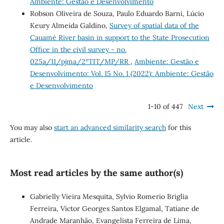
Ambiente: Gestão e Desenvolvimento
Robson Oliveira de Souza, Paulo Eduardo Barni, Lúcio
Keury Almeida Galdino,
Survey of spatial data of the
Cauamé River basin in support to the State Prosecution
Office in the civil survey - no.
025a/11/pjma/2ºTIT/MP/RR
,
Ambiente: Gestão e
Desenvolvimento: Vol. 15 No. 1 (2022): Ambiente: Gestão
e Desenvolvimento
1-10 of 447
Next
You may also
start an advanced similarity search
for this
article.
Most read articles by the same author(s)
Gabrielly Vieira Mesquita, Sylvio Romerio Briglia
Ferreira, Victor Georges Santos Elgamal, Tatiane de
Andrade Maranhão, Evangelista Ferreira de Lima,