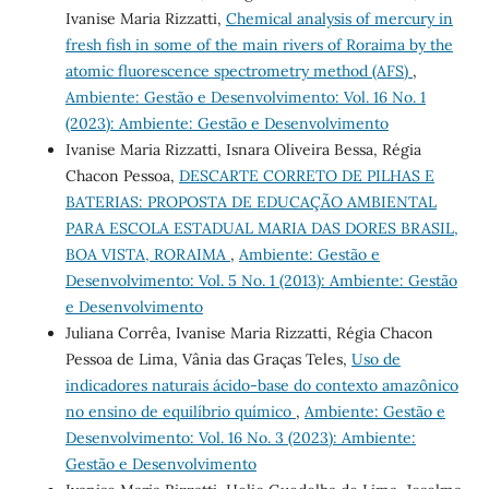
Ivanise Maria Rizzatti,
Chemical analysis of mercury in
fresh fish in some of the main rivers of Roraima by the
atomic fluorescence spectrometry method (AFS)
,
Ambiente: Gestão e Desenvolvimento: Vol. 16 No. 1
(2023): Ambiente: Gestão e Desenvolvimento
Ivanise Maria Rizzatti, Isnara Oliveira Bessa, Régia
Chacon Pessoa,
DESCARTE CORRETO DE PILHAS E
BATERIAS: PROPOSTA DE EDUCAÇÃO AMBIENTAL
PARA ESCOLA ESTADUAL MARIA DAS DORES BRASIL,
BOA VISTA, RORAIMA
,
Ambiente: Gestão e
Desenvolvimento: Vol. 5 No. 1 (2013): Ambiente: Gestão
e Desenvolvimento
Juliana Corrêa, Ivanise Maria Rizzatti, Régia Chacon
Pessoa de Lima, Vânia das Graças Teles,
Uso de
indicadores naturais ácido-base do contexto amazônico
no ensino de equilíbrio químico
,
Ambiente: Gestão e
Desenvolvimento: Vol. 16 No. 3 (2023): Ambiente:
Gestão e Desenvolvimento