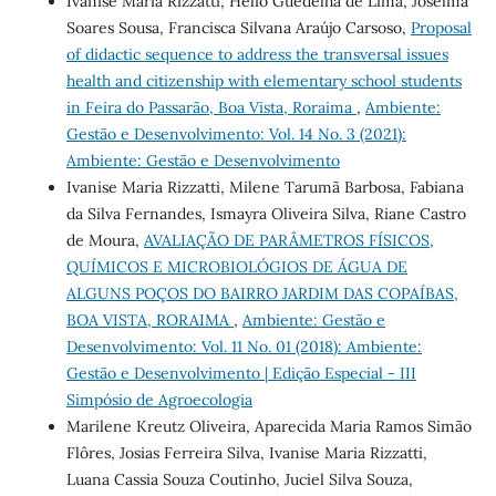
Ivanise Maria Rizzatti, Helio Guedelha de Lima, Joselma
Soares Sousa, Francisca Silvana Araújo Carsoso,
Proposal
of didactic sequence to address the transversal issues
health and citizenship with elementary school students
in Feira do Passarão, Boa Vista, Roraima
,
Ambiente:
Gestão e Desenvolvimento: Vol. 14 No. 3 (2021):
Ambiente: Gestão e Desenvolvimento
Ivanise Maria Rizzatti, Milene Tarumã Barbosa, Fabiana
da Silva Fernandes, Ismayra Oliveira Silva, Riane Castro
de Moura,
AVALIAÇÃO DE PARÂMETROS FÍSICOS,
QUÍMICOS E MICROBIOLÓGIOS DE ÁGUA DE
ALGUNS POÇOS DO BAIRRO JARDIM DAS COPAÍBAS,
BOA VISTA, RORAIMA
,
Ambiente: Gestão e
Desenvolvimento: Vol. 11 No. 01 (2018): Ambiente:
Gestão e Desenvolvimento | Edição Especial - III
Simpósio de Agroecologia
Marilene Kreutz Oliveira, Aparecida Maria Ramos Simão
Flôres, Josias Ferreira Silva, Ivanise Maria Rizzatti,
Luana Cassia Souza Coutinho, Juciel Silva Souza,