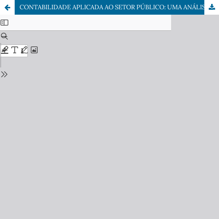
CONTABILIDADE APLICADA AO SETOR PÚBLICO: UMA ANÁLISE DA PRESTAÇÃO DE CONTAS COMO INSTRUMENTO DE AUTOAVALIAÇÃO INSTITUCIONAL