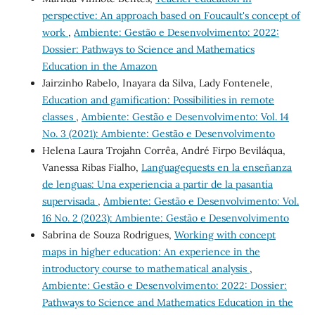
perspective: An approach based on Foucault's concept of
work
,
Ambiente: Gestão e Desenvolvimento: 2022:
Dossier: Pathways to Science and Mathematics
Education in the Amazon
Jairzinho Rabelo, Inayara da Silva, Lady Fontenele,
Education and gamification: Possibilities in remote
classes
,
Ambiente: Gestão e Desenvolvimento: Vol. 14
No. 3 (2021): Ambiente: Gestão e Desenvolvimento
Helena Laura Trojahn Corrêa, André Firpo Beviláqua,
Vanessa Ribas Fialho,
Languagequests en la enseñanza
de lenguas: Una experiencia a partir de la pasantía
supervisada
,
Ambiente: Gestão e Desenvolvimento: Vol.
16 No. 2 (2023): Ambiente: Gestão e Desenvolvimento
Sabrina de Souza Rodrigues,
Working with concept
maps in higher education: An experience in the
introductory course to mathematical analysis
,
Ambiente: Gestão e Desenvolvimento: 2022: Dossier:
Pathways to Science and Mathematics Education in the