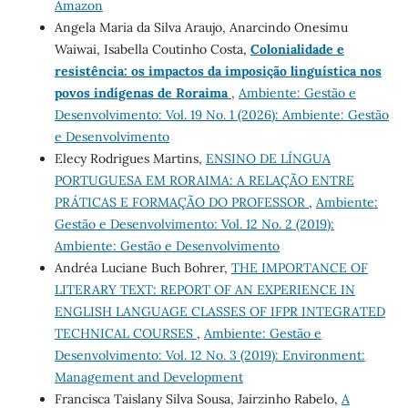
Amazon
Angela Maria da Silva Araujo, Anarcindo Onesimu
Waiwai, Isabella Coutinho Costa,
Colonialidade e
resistência: os impactos da imposição linguística nos
povos indígenas de Roraima
,
Ambiente: Gestão e
Desenvolvimento: Vol. 19 No. 1 (2026): Ambiente: Gestão
e Desenvolvimento
Elecy Rodrigues Martins,
ENSINO DE LÍNGUA
PORTUGUESA EM RORAIMA: A RELAÇÃO ENTRE
PRÁTICAS E FORMAÇÃO DO PROFESSOR
,
Ambiente:
Gestão e Desenvolvimento: Vol. 12 No. 2 (2019):
Ambiente: Gestão e Desenvolvimento
Andréa Luciane Buch Bohrer,
THE IMPORTANCE OF
LITERARY TEXT: REPORT OF AN EXPERIENCE IN
ENGLISH LANGUAGE CLASSES OF IFPR INTEGRATED
TECHNICAL COURSES
,
Ambiente: Gestão e
Desenvolvimento: Vol. 12 No. 3 (2019): Environment:
Management and Development
Francisca Taislany Silva Sousa, Jairzinho Rabelo,
A