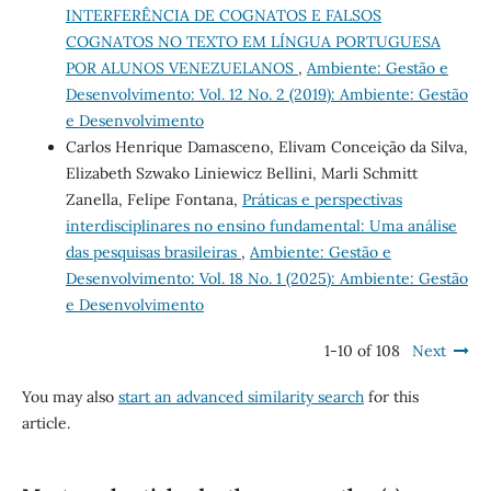
INTERFERÊNCIA DE COGNATOS E FALSOS
COGNATOS NO TEXTO EM LÍNGUA PORTUGUESA
POR ALUNOS VENEZUELANOS
,
Ambiente: Gestão e
Desenvolvimento: Vol. 12 No. 2 (2019): Ambiente: Gestão
e Desenvolvimento
Carlos Henrique Damasceno, Elivam Conceição da Silva,
Elizabeth Szwako Liniewicz Bellini, Marli Schmitt
Zanella, Felipe Fontana,
Práticas e perspectivas
interdisciplinares no ensino fundamental: Uma análise
das pesquisas brasileiras
,
Ambiente: Gestão e
Desenvolvimento: Vol. 18 No. 1 (2025): Ambiente: Gestão
e Desenvolvimento
1-10 of 108
Next
You may also
start an advanced similarity search
for this
article.