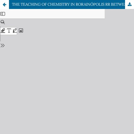
THE TEACHING OF CHEMISTRY IN RORAINÓPOLIS­ RR BETWEEN 2007 AND 2009