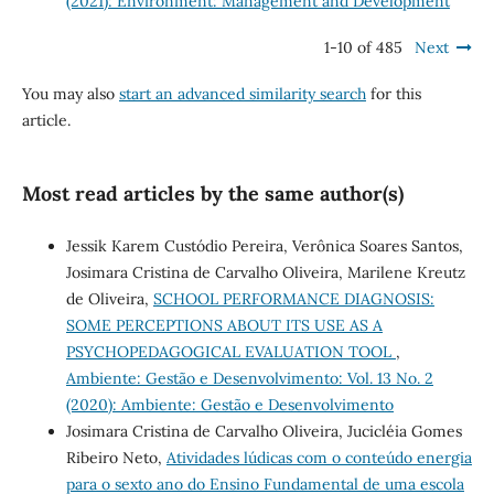
(2021): Environment: Management and Development
1-10 of 485
Next
You may also
start an advanced similarity search
for this
article.
Most read articles by the same author(s)
Jessik Karem Custódio Pereira, Verônica Soares Santos,
Josimara Cristina de Carvalho Oliveira, Marilene Kreutz
de Oliveira,
SCHOOL PERFORMANCE DIAGNOSIS:
SOME PERCEPTIONS ABOUT ITS USE AS A
PSYCHOPEDAGOGICAL EVALUATION TOOL
,
Ambiente: Gestão e Desenvolvimento: Vol. 13 No. 2
(2020): Ambiente: Gestão e Desenvolvimento
Josimara Cristina de Carvalho Oliveira, Jucicléia Gomes
Ribeiro Neto,
Atividades lúdicas com o conteúdo energia
para o sexto ano do Ensino Fundamental de uma escola