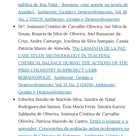
pública de Boa Vista - Roraima, com aporte na teoria de
Ausubel
,
Ambiente: Gestão e Desenvolvimento: Vol. 16
No. 2 (2023): Ambiente: Gestão e Desenvolvimento
Drª. Josimara Cristina de Carvalho Oliveira, Ian Silva de
Sousa, Rosaria da Silva de Oliveira, Joel Ramanan da
Cruz, Andre Camargo, Iracilma da Silva Sampaio, Cassia
Patrícia Muniz de Almeida,
The LADAINHA DE LA PAZ:
CASE STUDY METHODOLOGY IN TEACHING
CHEMICAL BALANCE DURING THE ACTIONS OF THE
PIBID CHEMISTRY SUBPROJECT UERR
RORAINÓPOLIS
,
Ambiente: Gestão e
Desenvolvimento: Vol. 13 No. 2 (2020): Ambiente:
Gestão e Desenvolvimento
Ednelza Simião de Macêdo Silva, Sandra de Natal
Rodrigues dos Santos, Ênia Maria Ferst, Sandra Kariny
Saldanha de Oliveira, Josimara Cristina de Carvalho
Oliveira, Patrícia Macedo de Castro,
Entre o ensinar e o
aprender: Concepções da avaliação pelos professores no
ensino de Ciências da Natureza
,
Ambiente: Gestão e