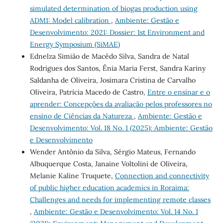
simulated determination of biogas production using
ADM1: Model calibration
,
Ambiente: Gestão e
Desenvolvimento: 2021: Dossier: 1st Environment and
Energy Symposium (SiMAE)
Ednelza Simião de Macêdo Silva, Sandra de Natal
Rodrigues dos Santos, Ênia Maria Ferst, Sandra Kariny
Saldanha de Oliveira, Josimara Cristina de Carvalho
Oliveira, Patrícia Macedo de Castro,
Entre o ensinar e o
aprender: Concepções da avaliação pelos professores no
ensino de Ciências da Natureza
,
Ambiente: Gestão e
Desenvolvimento: Vol. 18 No. 1 (2025): Ambiente: Gestão
e Desenvolvimento
Wender Antônio da Silva, Sérgio Mateus, Fernando
Albuquerque Costa, Janaine Voltolini de Oliveira,
Melanie Kaline Truquete,
Connection and connectivity
of public higher education academics in Roraima:
Challenges and needs for implementing remote classes
,
Ambiente: Gestão e Desenvolvimento: Vol. 14 No. 1