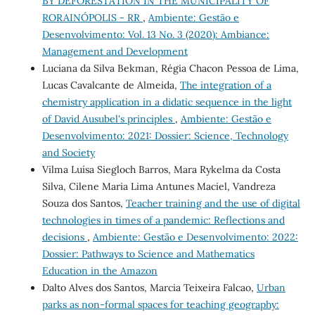
BY DEFORESTATION IN THE MUNICIPALITY OF
RORAINÓPOLIS - RR
,
Ambiente: Gestão e
Desenvolvimento: Vol. 13 No. 3 (2020): Ambiance:
Management and Development
Luciana da Silva Bekman, Régia Chacon Pessoa de Lima,
Lucas Cavalcante de Almeida,
The integration of a
chemistry application in a didatic sequence in the light
of David Ausubel's principles
,
Ambiente: Gestão e
Desenvolvimento: 2021: Dossier: Science, Technology
and Society
Vilma Luísa Siegloch Barros, Mara Rykelma da Costa
Silva, Cilene Maria Lima Antunes Maciel, Vandreza
Souza dos Santos,
Teacher training and the use of digital
technologies in times of a pandemic: Reflections and
decisions
,
Ambiente: Gestão e Desenvolvimento: 2022:
Dossier: Pathways to Science and Mathematics
Education in the Amazon
Dalto Alves dos Santos, Marcia Teixeira Falcao,
Urban
parks as non-formal spaces for teaching geography: