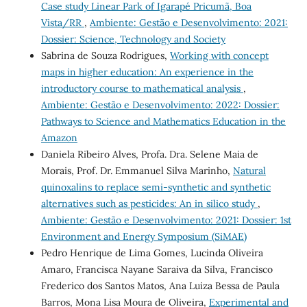
Case study Linear Park of Igarapé Pricumã, Boa
Vista/RR
,
Ambiente: Gestão e Desenvolvimento: 2021:
Dossier: Science, Technology and Society
Sabrina de Souza Rodrigues,
Working with concept
maps in higher education: An experience in the
introductory course to mathematical analysis
,
Ambiente: Gestão e Desenvolvimento: 2022: Dossier:
Pathways to Science and Mathematics Education in the
Amazon
Daniela Ribeiro Alves, Profa. Dra. Selene Maia de
Morais, Prof. Dr. Emmanuel Silva Marinho,
Natural
quinoxalins to replace semi-synthetic and synthetic
alternatives such as pesticides: An in silico study
,
Ambiente: Gestão e Desenvolvimento: 2021: Dossier: 1st
Environment and Energy Symposium (SiMAE)
Pedro Henrique de Lima Gomes, Lucinda Oliveira
Amaro, Francisca Nayane Saraiva da Silva, Francisco
Frederico dos Santos Matos, Ana Luiza Bessa de Paula
Barros, Mona Lisa Moura de Oliveira,
Experimental and