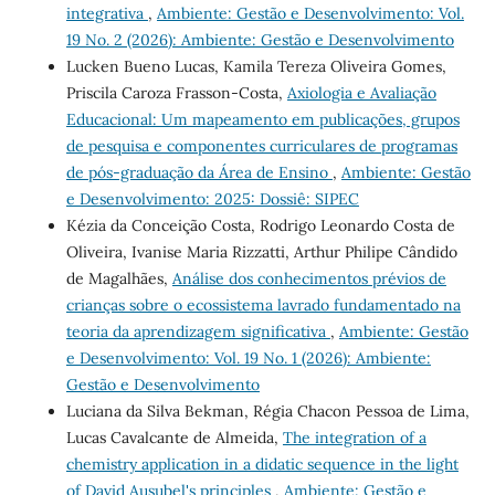
integrativa
,
Ambiente: Gestão e Desenvolvimento: Vol.
19 No. 2 (2026): Ambiente: Gestão e Desenvolvimento
Lucken Bueno Lucas, Kamila Tereza Oliveira Gomes,
Priscila Caroza Frasson-Costa,
Axiologia e Avaliação
Educacional: Um mapeamento em publicações, grupos
de pesquisa e componentes curriculares de programas
de pós-graduação da Área de Ensino
,
Ambiente: Gestão
e Desenvolvimento: 2025: Dossiê: SIPEC
Kézia da Conceição Costa, Rodrigo Leonardo Costa de
Oliveira, Ivanise Maria Rizzatti, Arthur Philipe Cândido
de Magalhães,
Análise dos conhecimentos prévios de
crianças sobre o ecossistema lavrado fundamentado na
teoria da aprendizagem significativa
,
Ambiente: Gestão
e Desenvolvimento: Vol. 19 No. 1 (2026): Ambiente:
Gestão e Desenvolvimento
Luciana da Silva Bekman, Régia Chacon Pessoa de Lima,
Lucas Cavalcante de Almeida,
The integration of a
chemistry application in a didatic sequence in the light
of David Ausubel's principles
,
Ambiente: Gestão e