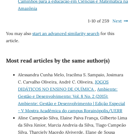
Caminhos para a educação em Ciências e Matemática na
Amazônia
1-10 of 259
Next
You may also
start an advanced similarity search
for this
article.
Most read articles by the same author(s)
Alessandra Cunha Melo, Iracilma S. Sampaio, Josimara
C. Carvalho Oliveira, André C. Oliveira,
JOGOS
DIDÁTICOS NO ENSINO DE QUÍMICA
,
Ambiente:
Gestão e Desenvolvimento: Vol. 8 No. 2 (2015):
Ambiente: Gestão e Desenvolvimento | Edição Especial
- V Mostra Acadêmica do campus Rorainópolis/UERR
Aline Campeão Silva, Elaine Paiva França, Gilberto Lima
da Silva Júnior, Marcia Andreia da Silva, Tiago Campeão
Silva, Tharciely Macedo Alviverde, Elane de Sousa