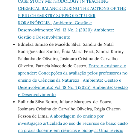
CASE STUDY METHODOLOGY IN TEACHING
CHEMICAL BALANCE DURING THE ACTIONS OF THE
PIBID CHEMISTRY SUBPROJECT UERR
RORAINÓPOLIS
,
Ambiente: Gestão e
Desenvolvimento: Vol. 13 No. 2 (2020): Ambiente:
Gestão e Desenvolvimento
Ednelza Simião de Macêdo Silva, Sandra de Natal
Rodrigues dos Santos, Ênia Maria Ferst, Sandra Kariny
Saldanha de Oliveira, Josimara Cristina de Carvalho
Oliveira, Patrícia Macedo de Castro,
Entre o ensinar e o
aprender: Concepções da avaliação pelos professores no
ensino de Ciências da Natureza
,
Ambiente: Gestão e
Desenvolvimento: Vol. 18 No. 1 (2025): Ambiente: Gestão
e Desenvolvimento
Eullir da Silva Bento, Juliane Marques-de-Souza,
Josimara Cristina de Carvalho Oliveira, Régia Chacon
Pessoa de Lima,
A abordagem do ensino por
investigação articulada ao uso de recursos de baixo custo
na práxis docente em ciências e biologia: Uma revisão