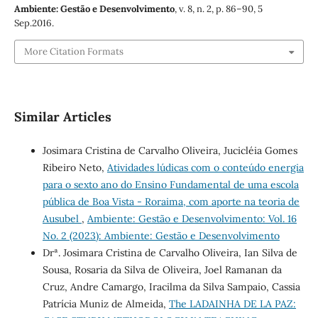
Ambiente: Gestão e Desenvolvimento
, v. 8, n. 2, p. 86–90, 5
Sep.2016.
More Citation Formats
Similar Articles
Josimara Cristina de Carvalho Oliveira, Jucicléia Gomes
Ribeiro Neto,
Atividades lúdicas com o conteúdo energia
para o sexto ano do Ensino Fundamental de uma escola
pública de Boa Vista - Roraima, com aporte na teoria de
Ausubel
,
Ambiente: Gestão e Desenvolvimento: Vol. 16
No. 2 (2023): Ambiente: Gestão e Desenvolvimento
Drª. Josimara Cristina de Carvalho Oliveira, Ian Silva de
Sousa, Rosaria da Silva de Oliveira, Joel Ramanan da
Cruz, Andre Camargo, Iracilma da Silva Sampaio, Cassia
Patrícia Muniz de Almeida,
The LADAINHA DE LA PAZ: