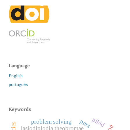
Language
English
português
Keywords
pibid
pnrs
problem solving
lasiodiplodia theobromae