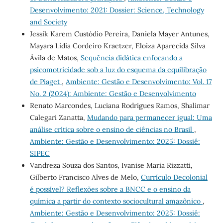
Desenvolvimento: 2021: Dossier: Science, Technology
and Society
Jessik Karem Custódio Pereira, Daniela Mayer Antunes,
Mayara Lídia Cordeiro Kraetzer, Eloiza Aparecida Silva
Ávila de Matos,
Sequência didática enfocando a
psicomotricidade sob a luz do esquema da equilibração
de Piaget
,
Ambiente: Gestão e Desenvolvimento: Vol. 17
No. 2 (2024): Ambiente: Gestão e Desenvolvimento
Renato Marcondes, Luciana Rodrigues Ramos, Shalimar
Calegari Zanatta,
Mudando para permanecer igual: Uma
análise crítica sobre o ensino de ciências no Brasil
,
Ambiente: Gestão e Desenvolvimento: 2025: Dossiê:
SIPEC
Vandreza Souza dos Santos, Ivanise Maria Rizzatti,
Gilberto Francisco Alves de Melo,
Currículo Decolonial
é possível? Reflexões sobre a BNCC e o ensino da
química a partir do contexto sociocultural amazônico
,
Ambiente: Gestão e Desenvolvimento: 2025: Dossiê: