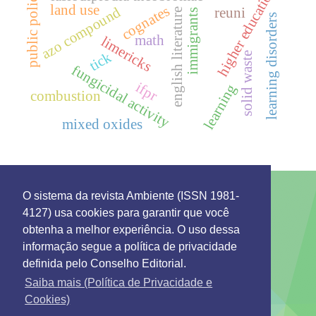
public policies
higher education
land use
cognates
azo compound
reuni
english literature
immigrants
learning disorders
math
limericks
tick
solid waste
fungicidal activity
ifpr
learning
combustion
mixed oxides
O sistema da revista Ambiente (ISSN 1981-
4127) usa cookies para garantir que você
This work is licensed under a License
Creative
obtenha a melhor experiência. O uso dessa
Commons Attribution 4.0 International
.
informação segue a política de privacidade
Environment: Management and Development
definida pelo Conselho Editorial.
Rua 7 de Setembro 231 - Bairro Canarinho ZIP Code.
69306-530
Saiba mais (Política de Privacidade e
Tel. (95) 2121-0944
Cookies)
Emails: secretaria@remgads.uerr.edu.br