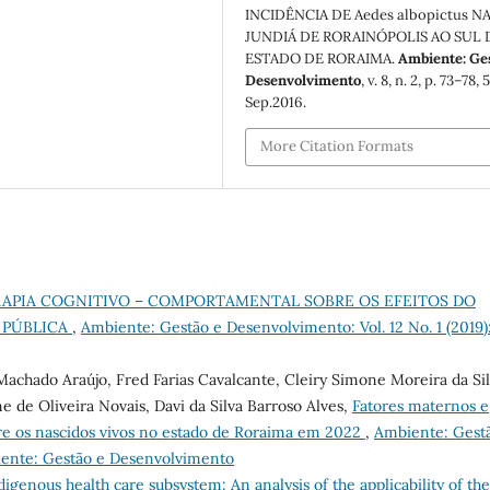
INCIDÊNCIA DE Aedes albopictus NA
JUNDIÁ DE RORAINÓPOLIS AO SUL
ESTADO DE RORAIMA.
Ambiente: Ge
Desenvolvimento
, v. 8, n. 2, p. 73–78, 
Sep.2016.
More Citation Formats
RAPIA COGNITIVO – COMPORTAMENTAL SOBRE OS EFEITOS DO
 PÚBLICA
,
Ambiente: Gestão e Desenvolvimento: Vol. 12 No. 1 (2019)
chado Araújo, Fred Farias Cavalcante, Cleiry Simone Moreira da Sil
e de Oliveira Novais, Davi da Silva Barroso Alves,
Fatores maternos e
ntre os nascidos vivos no estado de Roraima em 2022
,
Ambiente: Gest
biente: Gestão e Desenvolvimento
digenous health care subsystem: An analysis of the applicability of the