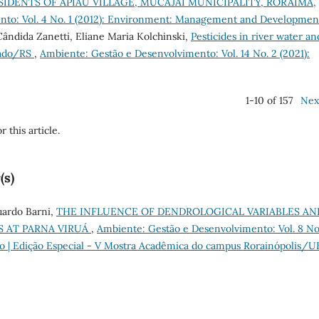
DENTS OF APIAÚ VILLAGE, MUCAJAI MUNICIPALITY, RORAIMA,
nto: Vol. 4 No. 1 (2012): Environment: Management and Developmen
ândida Zanetti, Eliane Maria Kolchinski,
Pesticides in river water an
ntado/RS
,
Ambiente: Gestão e Desenvolvimento: Vol. 14 No. 2 (2021):
1-10 of 157
Nex
r this article.
(s)
uardo Barni,
THE INFLUENCE OF DENDROLOGICAL VARIABLES AN
S AT PARNA VIRUÁ
,
Ambiente: Gestão e Desenvolvimento: Vol. 8 No
o | Edição Especial - V Mostra Acadêmica do campus Rorainópolis/