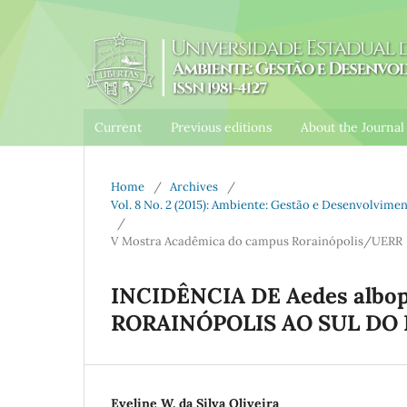
Current
Previous editions
About the Journa
Home
/
Archives
/
Vol. 8 No. 2 (2015): Ambiente: Gestão e Desenvolvim
/
V Mostra Acadêmica do campus Rorainópolis/UERR
INCIDÊNCIA DE Aedes albop
RORAINÓPOLIS AO SUL DO
Eveline W. da Silva Oliveira