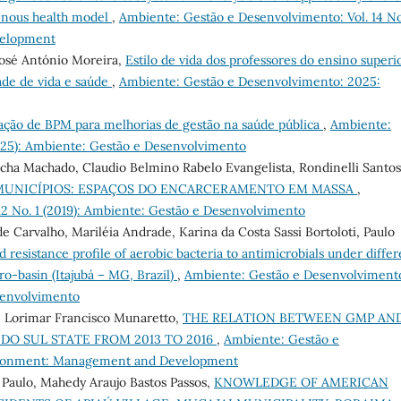
genous health model
,
Ambiente: Gestão e Desenvolvimento: Vol. 14 No
velopment
José António Moreira,
Estilo de vida dos professores do ensino superi
ade de vida e saúde
,
Ambiente: Gestão e Desenvolvimento: 2025:
ação de BPM para melhorias de gestão na saúde pública
,
Ambiente:
2025): Ambiente: Gestão e Desenvolvimento
ocha Machado, Claudio Belmino Rabelo Evangelista, Rondinelli Santos
MUNICÍPIOS: ESPAÇOS DO ENCARCERAMENTO EM MASSA
,
12 No. 1 (2019): Ambiente: Gestão e Desenvolvimento
 Carvalho, Mariléia Andrade, Karina da Costa Sassi Bortoloti, Paulo
d resistance profile of aerobic bacteria to antimicrobials under differ
ro-basin (Itajubá – MG, Brazil)
,
Ambiente: Gestão e Desenvolviment
esenvolvimento
, Lorimar Francisco Munaretto,
THE RELATION BETWEEN GMP AN
DO SUL STATE FROM 2013 TO 2016
,
Ambiente: Gestão e
nvironment: Management and Development
 Paulo, Mahedy Araujo Bastos Passos,
KNOWLEDGE OF AMERICAN