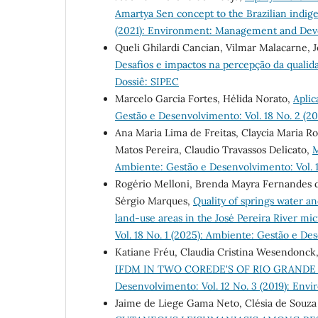
Amartya Sen concept to the Brazilian indi
(2021): Environment: Management and De
Queli Ghilardi Cancian, Vilmar Malacarne, 
Desafios e impactos na percepção da qualid
Dossiê: SIPEC
Marcelo Garcia Fortes, Hélida Norato,
Aplic
Gestão e Desenvolvimento: Vol. 18 No. 2 (
Ana Maria Lima de Freitas, Claycia Maria R
Matos Pereira, Claudio Travassos Delicato,
Ambiente: Gestão e Desenvolvimento: Vol. 
Rogério Melloni, Brenda Mayra Fernandes de
Sérgio Marques,
Quality of springs water an
land-use areas in the José Pereira River mic
Vol. 18 No. 1 (2025): Ambiente: Gestão e D
Katiane Fréu, Claudia Cristina Wesendonck
IFDM IN TWO COREDE'S OF RIO GRANDE 
Desenvolvimento: Vol. 12 No. 3 (2019): E
Jaime de Liege Gama Neto, Clésia de Souza