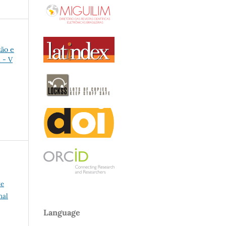
tão e
 - V
ve
nal
Language