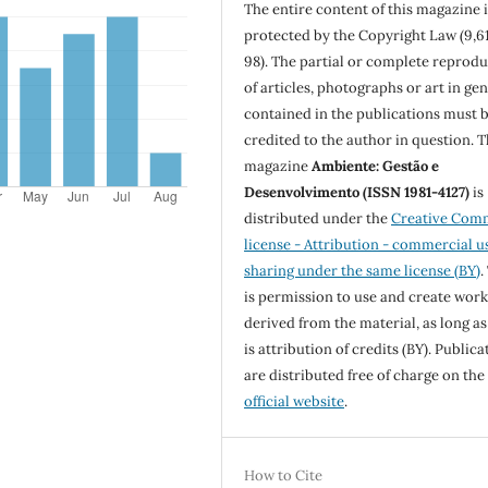
The entire content of this magazine i
protected by the Copyright Law (9,6
98). The partial or complete reprod
of articles, photographs or art in ge
contained in the publications must 
credited to the author in question. 
magazine
Ambiente: Gestão e
Desenvolvimento (ISSN 1981-4127)
is
distributed under the
Creative Com
license - Attribution - commercial u
sharing under the same license (BY)
.
is permission to use and create work
derived from the material, as long as
is attribution of credits (BY). Publica
are distributed free of charge on the
official website
.
How to Cite