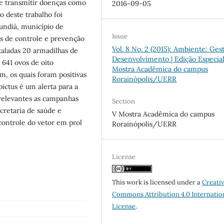
e transmitir doenças como
2016-09-05
o deste trabalho foi
Jundiá, município de
Issue
es de controle e prevenção
Vol. 8 No. 2 (2015): Ambiente: Ges
taladas 20 armadilhas de
Desenvolvimento | Edição Especial
 641 ovos de oito
Mostra Acadêmica do campus
m, os quais foram positivas
Rorainópolis/UERR
opictus é um alerta para a
 relevantes as campanhas
Section
cretaria de saúde e
V Mostra Acadêmica do campus
controle do vetor em prol
Rorainópolis/UERR
License
This work is licensed under a
Creati
Commons Attribution 4.0 Internatio
License
.