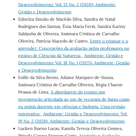
Desenvolvimento: Vol. 13 No. 2 (2020): Ambiente:
Gestão e Desenvolvimento
Ednelza Simião de Macêdo Silva, Sandra de Natal
Rodrigues dos Santos, Ênia Maria Ferst, Sandra Kariny
Saldanha de Oliveira, Josimara Cristina de Carvalho
Oliveira, Patrícia Macedo de Castro,
Entre o ensinar e o
aprender: Concepções da avaliação pelos professores no
ensino de Ciências da Natureza
,
Ambiente: Gestão e
Desenvolvimento: Vol. 18 No. 1 (2025): Ambiente: Gestão
e Desenvolvimento
Eullir da Silva Bento, Juliane Marques-de-Souza,
Josimara Cristina de Carvalho Oliveira, Régia Chacon
Pessoa de Lima,
A abordagem do ensino por
investigação articulada ao uso de recursos de baixo custo
na práxis docente em ciências e biologia: Uma revisão
integrativa
,
Ambiente: Gestão e Desenvolvimento: Vol.
19 No. 2 (2026): Ambiente: Gestão e Desenvolvimento
Lucken Bueno Lucas, Kamila Tereza Oliveira Gomes,
Priscila Caroza Frasson-Costa,
Axiologia e Avaliação