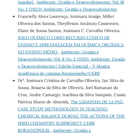
Ausubel
,
Ambiente: Gestão e Desenvolvimento: Vol. 16
No. 2 (2023): Ambiente: Gestão e Desenvolvimento
Francielly Alves Lourenço, Jozimara Araújo, Miller
Oliveira dos Santos, Theyffeson Amâncio Cassemiro,
Elane de Sousa Santos, Josimara C. Carvalho Oliveira,
JOGO QUÍMICO COMO RECURSO LÚDICO DE
ENSINO E APRENDIZAGEM EM QUÍMICA ORGÂNICA
NO ENSINO MÉDIO
,
Ambiente: Gestão e
Desenvolvimento: Vol. 8 No. 2 (2015): Ambiente: Gestão
e Desenvolvimento | Edição Especial - V Mostra
Acadêmica do campus Rorainópolis/UERR
Drª. Josimara Cristina de Carvalho Oliveira, Ian Silva de
Sousa, Rosaria da Silva de Oliveira, Joel Ramanan da
Cruz, Andre Camargo, Iracilma da Silva Sampaio, Cassia
Patrícia Muniz de Almeida,
The LADAINHA DE LA PAZ:
CASE STUDY METHODOLOGY IN TEACHING
CHEMICAL BALANCE DURING THE ACTIONS OF THE
PIBID CHEMISTRY SUBPROJECT UERR
RORAINÓPOLIS
,
Ambiente: Gestão e