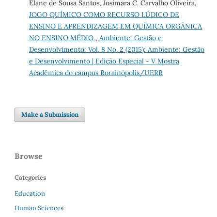
Elane de Sousa Santos, Josimara C. Carvalho Oliveira,
JOGO QUÍMICO COMO RECURSO LÚDICO DE
ENSINO E APRENDIZAGEM EM QUÍMICA ORGÂNICA
NO ENSINO MÉDIO
,
Ambiente: Gestão e
Desenvolvimento: Vol. 8 No. 2 (2015): Ambiente: Gestão
e Desenvolvimento | Edição Especial - V Mostra
Acadêmica do campus Rorainópolis/UERR
Make a Submission
Browse
Categories
Education
Human Sciences