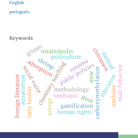
English
português
Keywords
grimm
cinnamon
rorainópolis
method
polyculture
shrimp
roraima
adsorption
chemistry teaching
public policies
social voice
male behavior
carboxymethylation
msw
education
foreign literature
aquaculture
methane
methodology
larry laudan
tambaqui
gum
energy
gamification
human rights