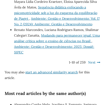
Mayara Lídia Cordeiro Kraetzer, Eloiza Aparecida Silva
Ávila de Matos,
Sequência didática enfocando a
psicomotricidade sob a luz do esquema da equilibração
de Piaget
,
Ambiente: Gestão e Desenvolvimento: Vol. 17
No. 2 (2024): Ambiente: Gestão e Desenvolvimento
Renato Marcondes, Luciana Rodrigues Ramos, Shalimar
Calegari Zanatta,
Mudando para permanecer igual: Uma
análise crítica sobre o ensino de ciências no Brasil
,
Ambiente: Gestão e Desenvolvimento: 2025: Dossiê:
SIPEC
1-10 of 259
Next
You may also
start an advanced similarity search
for this
article.
Most read articles by the same author(s)
Alessandra Cunha Melo, Iracilma S. Sampaio, Josimara