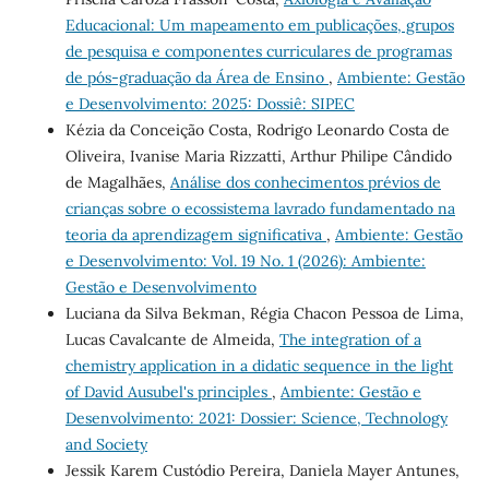
Educacional: Um mapeamento em publicações, grupos
de pesquisa e componentes curriculares de programas
de pós-graduação da Área de Ensino
,
Ambiente: Gestão
e Desenvolvimento: 2025: Dossiê: SIPEC
Kézia da Conceição Costa, Rodrigo Leonardo Costa de
Oliveira, Ivanise Maria Rizzatti, Arthur Philipe Cândido
de Magalhães,
Análise dos conhecimentos prévios de
crianças sobre o ecossistema lavrado fundamentado na
teoria da aprendizagem significativa
,
Ambiente: Gestão
e Desenvolvimento: Vol. 19 No. 1 (2026): Ambiente:
Gestão e Desenvolvimento
Luciana da Silva Bekman, Régia Chacon Pessoa de Lima,
Lucas Cavalcante de Almeida,
The integration of a
chemistry application in a didatic sequence in the light
of David Ausubel's principles
,
Ambiente: Gestão e
Desenvolvimento: 2021: Dossier: Science, Technology
and Society
Jessik Karem Custódio Pereira, Daniela Mayer Antunes,