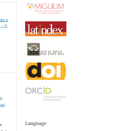
tão e
 - V
ve
nal
Language
s