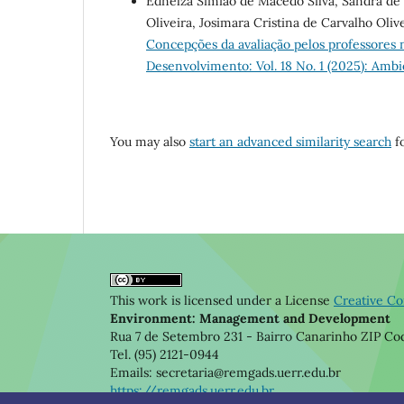
Ednelza Simião de Macêdo Silva, Sandra de 
Oliveira, Josimara Cristina de Carvalho Oliv
Concepções da avaliação pelos professores
Desenvolvimento: Vol. 18 No. 1 (2025): Amb
You may also
start an advanced similarity search
fo
This work is licensed under a License
Creative Co
Environment: Management and Development
Rua 7 de Setembro 231 - Bairro Canarinho ZIP C
Tel. (95) 2121-0944
Emails: secretaria@remgads.uerr.edu.br
https://remgads.uerr.edu.br