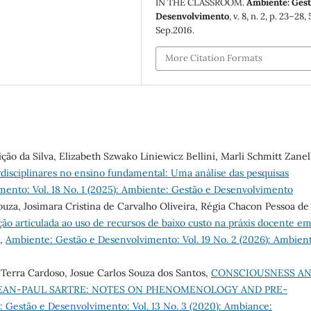
IN THE CLASSROOM.
Ambiente: Gest
Desenvolvimento
, v. 8, n. 2, p. 23–28, 
Sep.2016.
More Citation Formats
o da Silva, Elizabeth Szwako Liniewicz Bellini, Marli Schmitt Zanel
erdisciplinares no ensino fundamental: Uma análise das pesquisas
ento: Vol. 18 No. 1 (2025): Ambiente: Gestão e Desenvolvimento
ouza, Josimara Cristina de Carvalho Oliveira, Régia Chacon Pessoa de
ão articulada ao uso de recursos de baixo custo na práxis docente e
,
Ambiente: Gestão e Desenvolvimento: Vol. 19 No. 2 (2026): Ambien
Terra Cardoso, Josue Carlos Souza dos Santos,
CONSCIOUSNESS A
EAN-PAUL SARTRE: NOTES ON PHENOMENOLOGY AND PRE-
 Gestão e Desenvolvimento: Vol. 13 No. 3 (2020): Ambiance: