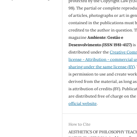
protected by the Copyright Law (9,6
98). The partial or complete reprod
of articles, photographs or art in ge
contained in the publications must 
credited to the author in question. 
magazine
Ambiente: Gestão e
Desenvolvimento (ISSN 1981-4127)
is
distributed under the
Creative Com
license - Attribution - commercial u
sharing under the same license (BY)
.
is permission to use and create work
derived from the material, as long as
is attribution of credits (BY). Publica
are distributed free of charge on the
official website
.
How to Cite
AESTHETICS OF PHILOSOPHY TEAC