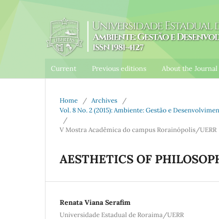
Current
Previous editions
About the Journa
Home
/
Archives
/
Vol. 8 No. 2 (2015): Ambiente: Gestão e Desenvolvim
/
V Mostra Acadêmica do campus Rorainópolis/UERR
AESTHETICS OF PHILOSOP
Renata Viana Serafim
Universidade Estadual de Roraima/UERR