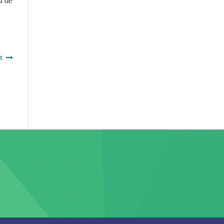
a de
t