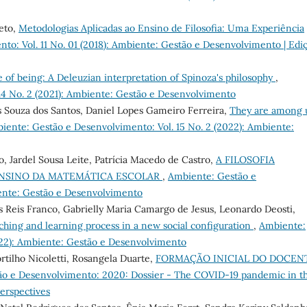
eto,
Metodologias Aplicadas ao Ensino de Filosofia: Uma Experiência
o: Vol. 11 No. 01 (2018): Ambiente: Gestão e Desenvolvimento | Edi
e of being: A Deleuzian interpretation of Spinoza's philosophy
,
14 No. 2 (2021): Ambiente: Gestão e Desenvolvimento
s Souza dos Santos, Daniel Lopes Gameiro Ferreira,
They are among 
iente: Gestão e Desenvolvimento: Vol. 15 No. 2 (2022): Ambiente:
o, Jardel Sousa Leite, Patrícia Macedo de Castro,
A FILOSOFIA
ENSINO DA MATEMÁTICA ESCOLAR
,
Ambiente: Gestão e
iente: Gestão e Desenvolvimento
s Reis Franco, Gabrielly Maria Camargo de Jesus, Leonardo Deosti,
eaching and learning process in a new social configuration
,
Ambiente:
022): Ambiente: Gestão e Desenvolvimento
rtilho Nicoletti, Rosangela Duarte,
FORMAÇÃO INICIAL DO DOCEN
o e Desenvolvimento: 2020: Dossier - The COVID-19 pandemic in t
erspectives