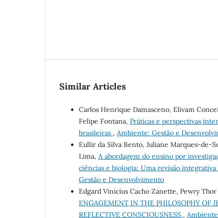
Similar Articles
Carlos Henrique Damasceno, Elivam Conceiçã
Felipe Fontana,
Práticas e perspectivas int
brasileiras
,
Ambiente: Gestão e Desenvolvim
Eullir da Silva Bento, Juliane Marques-de-S
Lima,
A abordagem do ensino por investigaç
ciências e biologia: Uma revisão integrativa
Gestão e Desenvolvimento
Edgard Vinicius Cacho Zanette, Pewry Thor 
ENGAGEMENT IN THE PHILOSOPHY OF J
REFLECTIVE CONSCIOUSNESS
,
Ambiente: