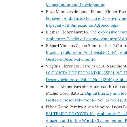
Management and Development
Eliza Menezes de Lima, Elemar Kleber Favr
Possível
,
Ambiente: Gestão e Desenvolviment
Especial - III Simpósio de Agroecologia
Elemar Kleber Favreto,
The expressive voic
Ambiente: Gestão e Desenvolvimento: Vol. 
Edgard Vinicius Cacho Zanette, Josué Carlo
Brazilian folklore in "An Invisible City"
,
Amb
Gestão e Desenvolvimento
Virgínia Florêncio Ferreira de A. Nasciment
LOGICISTA DE BERTRAND RUSSELL NO 
Desenvolvimento: Vol. 12 No. 1 (2019): Amb
Elemar Kleber Favreto, Anderson Ercilio do
Michel Corci Batista,
Digital literacy as a t
Gestão e Desenvolvimento: Vol. 15 No. 1 (2
Flávia Kaine Pereira Alves Mineiro, Lucas Po
EM TEMPO DE COVID-19
,
Ambiente: Gestã
Amazon and in the World: Challenges and P