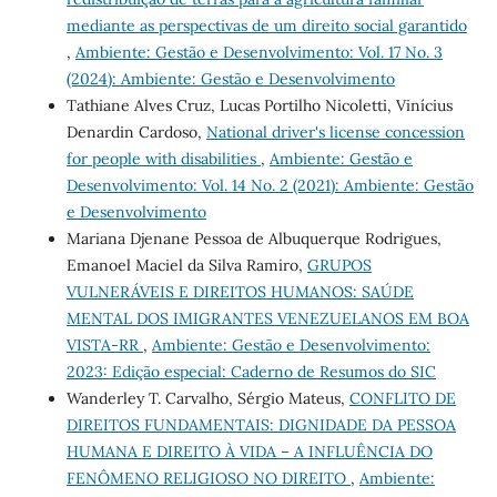
mediante as perspectivas de um direito social garantido
,
Ambiente: Gestão e Desenvolvimento: Vol. 17 No. 3
(2024): Ambiente: Gestão e Desenvolvimento
Tathiane Alves Cruz, Lucas Portilho Nicoletti, Vinícius
Denardin Cardoso,
National driver's license concession
for people with disabilities
,
Ambiente: Gestão e
Desenvolvimento: Vol. 14 No. 2 (2021): Ambiente: Gestão
e Desenvolvimento
Mariana Djenane Pessoa de Albuquerque Rodrigues,
Emanoel Maciel da Silva Ramiro,
GRUPOS
VULNERÁVEIS E DIREITOS HUMANOS: SAÚDE
MENTAL DOS IMIGRANTES VENEZUELANOS EM BOA
VISTA-RR
,
Ambiente: Gestão e Desenvolvimento:
2023: Edição especial: Caderno de Resumos do SIC
Wanderley T. Carvalho, Sérgio Mateus,
CONFLITO DE
DIREITOS FUNDAMENTAIS: DIGNIDADE DA PESSOA
HUMANA E DIREITO À VIDA – A INFLUÊNCIA DO
FENÔMENO RELIGIOSO NO DIREITO
,
Ambiente: