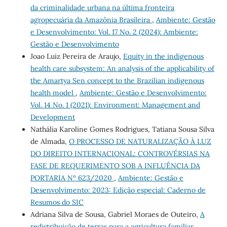
da criminalidade urbana na última fronteira
agropecuária da Amazônia Brasileira
,
Ambiente: Gestão
e Desenvolvimento: Vol. 17 No. 2 (2024): Ambiente:
Gestão e Desenvolvimento
Joao Luiz Pereira de Araujo,
Equity in the indigenous
health care subsystem: An analysis of the applicability of
the Amartya Sen concept to the Brazilian indigenous
health model
,
Ambiente: Gestão e Desenvolvimento:
Vol. 14 No. 1 (2021): Environment: Management and
Development
Nathália Karoline Gomes Rodrigues, Tatiana Sousa Silva
de Almada,
O PROCESSO DE NATURALIZAÇÃO À LUZ
DO DIREITO INTERNACIONAL: CONTROVÉRSIAS NA
FASE DE REQUERIMENTO SOB A INFLUÊNCIA DA
PORTARIA Nº 623/2020
,
Ambiente: Gestão e
Desenvolvimento: 2023: Edição especial: Caderno de
Resumos do SIC
Adriana Silva de Sousa, Gabriel Moraes de Outeiro,
A
redistribuição de terras para a agricultura familiar