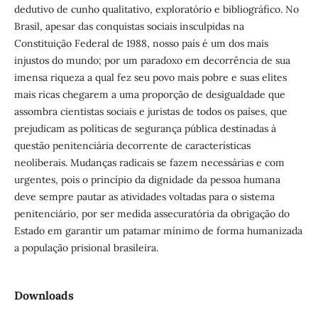
dedutivo de cunho qualitativo, exploratório e bibliográfico. No
Brasil, apesar das conquistas sociais insculpidas na
Constituição Federal de 1988, nosso país é um dos mais
injustos do mundo; por um paradoxo em decorrência de sua
imensa riqueza a qual fez seu povo mais pobre e suas elites
mais ricas chegarem a uma proporção de desigualdade que
assombra cientistas sociais e juristas de todos os países, que
prejudicam as políticas de segurança pública destinadas à
questão penitenciária decorrente de características
neoliberais. Mudanças radicais se fazem necessárias e com
urgentes, pois o princípio da dignidade da pessoa humana
deve sempre pautar as atividades voltadas para o sistema
penitenciário, por ser medida assecuratória da obrigação do
Estado em garantir um patamar mínimo de forma humanizada
a população prisional brasileira.
Downloads