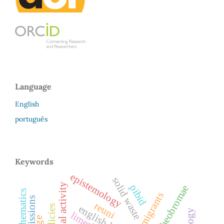
Language
English
português
Keywords
epistemology
solid waste
fungicidal activity
pibid
immigrants
emissions
reuni