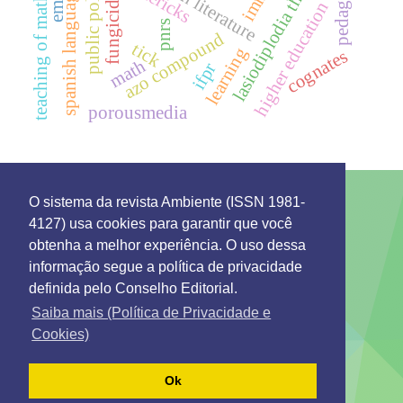
lasiodiplodia theobromae
teaching of mathematics
public policies
english literature
pedagogy
limericks
spanish language
higher education
pnrs
azo compound
tick
learning
cognates
math
ifpr
porousmedia
O sistema da revista Ambiente (ISSN 1981-
4127) usa cookies para garantir que você
This work is licensed under a License
Creative
obtenha a melhor experiência. O uso dessa
Commons Attribution 4.0 International
.
informação segue a política de privacidade
Environment: Management and Development
definida pelo Conselho Editorial.
Rua 7 de Setembro 231 - Bairro Canarinho ZIP Code.
69306-530
Saiba mais (Política de Privacidade e
Tel. (95) 2121-0944
Cookies)
Emails: secretaria@remgads.uerr.edu.br
https://remgads.uerr.edu.br
Ok
ISSN 1981-4127