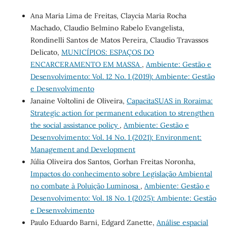
Ana Maria Lima de Freitas, Claycia Maria Rocha
Machado, Claudio Belmino Rabelo Evangelista,
Rondinelli Santos de Matos Pereira, Claudio Travassos
Delicato,
MUNICÍPIOS: ESPAÇOS DO
ENCARCERAMENTO EM MASSA
,
Ambiente: Gestão e
Desenvolvimento: Vol. 12 No. 1 (2019): Ambiente: Gestão
e Desenvolvimento
Janaine Voltolini de Oliveira,
CapacitaSUAS in Roraima:
Strategic action for permanent education to strengthen
the social assistance policy
,
Ambiente: Gestão e
Desenvolvimento: Vol. 14 No. 1 (2021): Environment:
Management and Development
Júlia Oliveira dos Santos, Gorhan Freitas Noronha,
Impactos do conhecimento sobre Legislação Ambiental
no combate à Poluição Luminosa
,
Ambiente: Gestão e
Desenvolvimento: Vol. 18 No. 1 (2025): Ambiente: Gestão
e Desenvolvimento
Paulo Eduardo Barni, Edgard Zanette,
Análise espacial