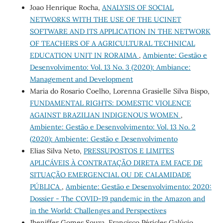
Joao Henrique Rocha,
ANALYSIS OF SOCIAL
NETWORKS WITH THE USE OF THE UCINET
SOFTWARE AND ITS APPLICATION IN THE NETWORK
OF TEACHERS OF A AGRICULTURAL TECHNICAL
EDUCATION UNIT IN RORAIMA
,
Ambiente: Gestão e
Desenvolvimento: Vol. 13 No. 3 (2020): Ambiance:
Management and Development
Maria do Rosario Coelho, Lorenna Grasielle Silva Bispo,
FUNDAMENTAL RIGHTS: DOMESTIC VIOLENCE
AGAINST BRAZILIAN INDIGENOUS WOMEN
,
Ambiente: Gestão e Desenvolvimento: Vol. 13 No. 2
(2020): Ambiente: Gestão e Desenvolvimento
Elias Silva Neto,
PRESSUPOSTOS E LIMITES
APLICÁVEIS À CONTRATAÇÃO DIRETA EM FACE DE
SITUAÇÃO EMERGENCIAL OU DE CALAMIDADE
PÚBLICA
,
Ambiente: Gestão e Desenvolvimento: 2020:
Dossier - The COVID-19 pandemic in the Amazon and
in the World: Challenges and Perspectives
Jheniffer Gomes Souza, Francisco Péricles Galúcio