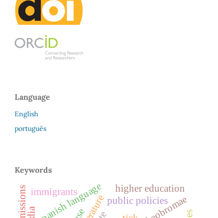
Language
English
português
Keywords
spanish language
higher education
emissions
immigrants
public policies