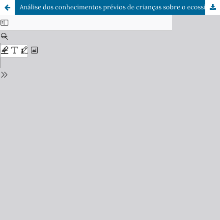
Análise dos conhecimentos prévios de crianças sobre o ecossistema lavrado fundamentado na teoria da aprendizagem significativa