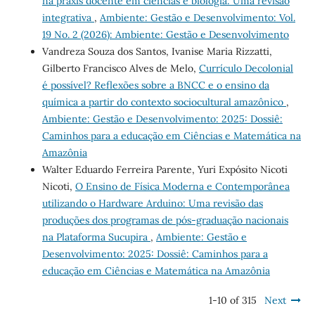
na práxis docente em ciências e biologia: Uma revisão
integrativa
,
Ambiente: Gestão e Desenvolvimento: Vol.
19 No. 2 (2026): Ambiente: Gestão e Desenvolvimento
Vandreza Souza dos Santos, Ivanise Maria Rizzatti,
Gilberto Francisco Alves de Melo,
Currículo Decolonial
é possível? Reflexões sobre a BNCC e o ensino da
química a partir do contexto sociocultural amazônico
,
Ambiente: Gestão e Desenvolvimento: 2025: Dossiê:
Caminhos para a educação em Ciências e Matemática na
Amazônia
Walter Eduardo Ferreira Parente, Yuri Expósito Nicoti
Nicoti,
O Ensino de Física Moderna e Contemporânea
utilizando o Hardware Arduino: Uma revisão das
produções dos programas de pós-graduação nacionais
na Plataforma Sucupira
,
Ambiente: Gestão e
Desenvolvimento: 2025: Dossiê: Caminhos para a
educação em Ciências e Matemática na Amazônia
1-10 of 315
Next