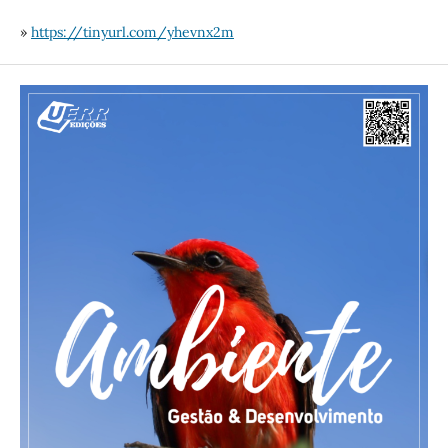
»
https://tinyurl.com/yhevnx2m