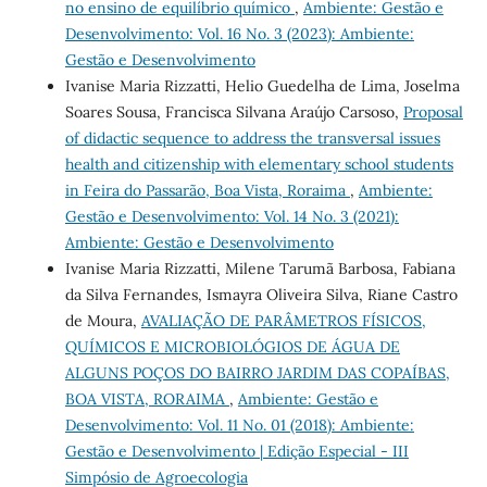
no ensino de equilíbrio químico
,
Ambiente: Gestão e
Desenvolvimento: Vol. 16 No. 3 (2023): Ambiente:
Gestão e Desenvolvimento
Ivanise Maria Rizzatti, Helio Guedelha de Lima, Joselma
Soares Sousa, Francisca Silvana Araújo Carsoso,
Proposal
of didactic sequence to address the transversal issues
health and citizenship with elementary school students
in Feira do Passarão, Boa Vista, Roraima
,
Ambiente:
Gestão e Desenvolvimento: Vol. 14 No. 3 (2021):
Ambiente: Gestão e Desenvolvimento
Ivanise Maria Rizzatti, Milene Tarumã Barbosa, Fabiana
da Silva Fernandes, Ismayra Oliveira Silva, Riane Castro
de Moura,
AVALIAÇÃO DE PARÂMETROS FÍSICOS,
QUÍMICOS E MICROBIOLÓGIOS DE ÁGUA DE
ALGUNS POÇOS DO BAIRRO JARDIM DAS COPAÍBAS,
BOA VISTA, RORAIMA
,
Ambiente: Gestão e
Desenvolvimento: Vol. 11 No. 01 (2018): Ambiente:
Gestão e Desenvolvimento | Edição Especial - III
Simpósio de Agroecologia