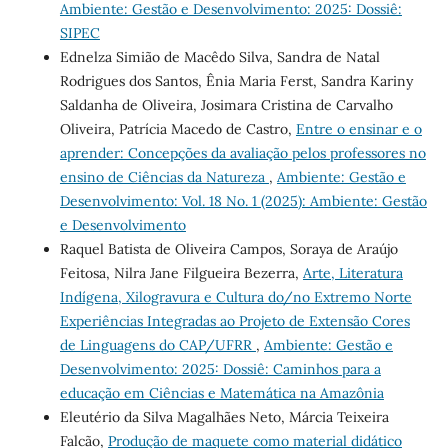
Ambiente: Gestão e Desenvolvimento: 2025: Dossiê:
SIPEC
Ednelza Simião de Macêdo Silva, Sandra de Natal
Rodrigues dos Santos, Ênia Maria Ferst, Sandra Kariny
Saldanha de Oliveira, Josimara Cristina de Carvalho
Oliveira, Patrícia Macedo de Castro,
Entre o ensinar e o
aprender: Concepções da avaliação pelos professores no
ensino de Ciências da Natureza
,
Ambiente: Gestão e
Desenvolvimento: Vol. 18 No. 1 (2025): Ambiente: Gestão
e Desenvolvimento
Raquel Batista de Oliveira Campos, Soraya de Araújo
Feitosa, Nilra Jane Filgueira Bezerra,
Arte, Literatura
Indígena, Xilogravura e Cultura do/no Extremo Norte
Experiências Integradas ao Projeto de Extensão Cores
de Linguagens do CAP/UFRR
,
Ambiente: Gestão e
Desenvolvimento: 2025: Dossiê: Caminhos para a
educação em Ciências e Matemática na Amazônia
Eleutério da Silva Magalhães Neto, Márcia Teixeira
Falcão,
Produção de maquete como material didático