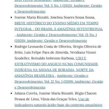
Desenvolvimento: Vol. 5 No. 1 (2013): Ambiente: Gestão
e Desenvolvimento
Ivanise Maria Rizzatti, Joselma Soares Sousa Sousa,
BREVE HISTÓRICO DO ENSINO MÉDIO EM TEMPO
INTEGRAL : DO BRASIL À AMAZÔNIA SETENTRIONAL
,
Ambiente: Gestão e Desenvolvimento: Vol. 13 No. 1
(2020): Ambiente: Gestão e Desenvolvimento
Rodrigo Leonardo Costa de Oliveira, Sérgio Oliveira de
Brito, Luís Felipe Paes de Almeida, Veridiana Vizoni
Scudeller, Reinaldo Imbrozio Barbosa,
USO E
EXTRATIVISMO DO ANGICO NUMA COMUNIDADE
INDÍGENA NA SAVANA DE RORAIMA, NORTE DA
AMAZÔNIA BRASILEIRA
,
Ambiente: Gestão e
Desenvolvimento: Vol. 12 No. 1 (2019): Ambiente: Gestão
e Desenvolvimento
Juliana Corrêa, Ivanise Maria Rizzatti, Régia Chacon
Pessoa de Lima, Vânia das Graças Teles,
Uso de
indicadores naturais ácido-base do contexto amazônico