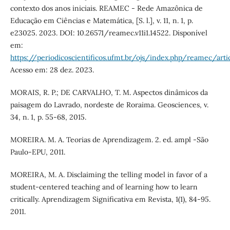
contexto dos anos iniciais. REAMEC - Rede Amazônica de
Educação em Ciências e Matemática, [S. l.], v. 11, n. 1, p.
e23025. 2023. DOI: 10.26571/reamec.v11i1.14522. Disponível
em:
https://periodicoscientificos.ufmt.br/ojs/index.php/reamec/art
Acesso em: 28 dez. 2023.
MORAIS, R. P.; DE CARVALHO, T. M. Aspectos dinâmicos da
paisagem do Lavrado, nordeste de Roraima. Geosciences, v.
34, n. 1, p. 55-68, 2015.
MOREIRA. M. A. Teorias de Aprendizagem. 2. ed. ampl -São
Paulo-EPU, 2011.
MOREIRA, M. A. Disclaiming the telling model in favor of a
student-centered teaching and of learning how to learn
critically. Aprendizagem Significativa em Revista, 1(1), 84-95.
2011.