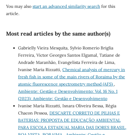
You may also
start an advanced similarity search
for this
article.
Most read articles by the same author(s)
Gabrielly Vieira Mesquita, Sylvio Romerio Briglia
Ferreira, Victor Georges Santos Elgamal, Tatiane de
Andrade Maranhão, Evangelista Ferreira de Lima,
Ivanise Maria Rizzatti,
Chemical analysis of mercury in
fresh fish in some of the main rivers of Roraima by the
atomic fluorescence spectrometry method (AFS)
,
Ambiente: Gestão e Desenvolvimento: Vol. 16 No. 1
(2023): Ambiente: Gestão e Desenvolvimento
Ivanise Maria Rizzatti, Isnara Oliveira Bessa, Régia
Chacon Pessoa,
DESCARTE CORRETO DE PILHAS E
BATERIAS: PROPOSTA DE EDUCAÇÃO AMBIENTAL
PARA ESCOLA ESTADUAL MARIA DAS DORES BRASIL,
BOA VISTA, RORAIMA
,
Ambiente: Gestão e