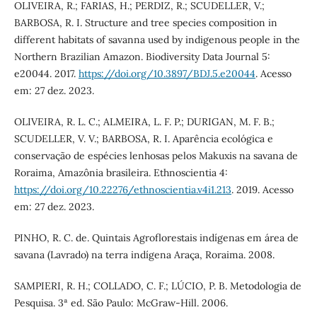
OLIVEIRA, R.; FARIAS, H.; PERDIZ, R.; SCUDELLER, V.;
BARBOSA, R. I. Structure and tree species composition in
different habitats of savanna used by indigenous people in the
Northern Brazilian Amazon. Biodiversity Data Journal 5:
e20044. 2017.
https://doi.org/10.3897/BDJ.5.e20044
. Acesso
em: 27 dez. 2023.
OLIVEIRA, R. L. C.; ALMEIRA, L. F. P.; DURIGAN, M. F. B.;
SCUDELLER, V. V.; BARBOSA, R. I. Aparência ecológica e
conservação de espécies lenhosas pelos Makuxis na savana de
Roraima, Amazônia brasileira. Ethnoscientia 4:
https://doi.org/10.22276/ethnoscientia.v4i1.213
. 2019. Acesso
em: 27 dez. 2023.
PINHO, R. C. de. Quintais Agroflorestais indígenas em área de
savana (Lavrado) na terra indígena Araça, Roraima. 2008.
SAMPIERI, R. H.; COLLADO, C. F.; LÚCIO, P. B. Metodologia de
Pesquisa. 3ª ed. São Paulo: McGraw-Hill. 2006.