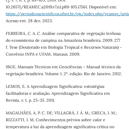
10.26571/REAMEC.a2019.v7.n1.p89-105.i7561. Disponível em:
https://periodicoscientificos.ufmt.br/ojs/index.php/reamec/art
Acesso em: 28 dez. 2023.
FERREIRA, C. A. C. Análise comparativa de vegetação lenhosa
do ecossistema de campina na Amazônia brasileira. 2009. 277
f. Tese (Doutorado em Biologia Tropical e Recursos Naturais) -
Convênio INPA e UFAM, Manaus. 2009.
IBGE. Manuais Técnicos em Geociências – Manual técnico da
vegetação brasileira. Volume 1. 2ª. edição. Rio de Janeiro. 2012.
LEMOS, E. A Aprendizagem Significativa: estratégias
facilitadoras e avaliação. Aprendizagem Significativa em
Revista, v. 1, p. 25-35. 2011.
MAGALHÃES, A. P. C. DE; VILLAGRÁ, J. Á. M.; GRECA, I. M.;
RIZZATTI, I. M. Conhecimentos prévios sobre calor e
temperatura a luz da aprendizagem significativa crítica no