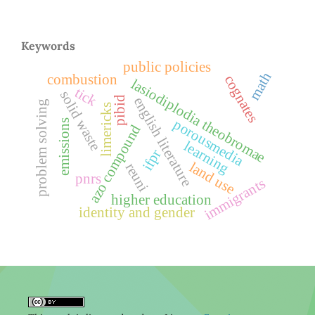
Keywords
public policies
math
combustion
cognates
lasiodiplodia theobromae
tick
solid waste
english literature
pibid
problem solving
limericks
porousmedia
emissions
azo compound
learning
ifpr
land use
reuni
pnrs
immigrants
higher education
identity and gender