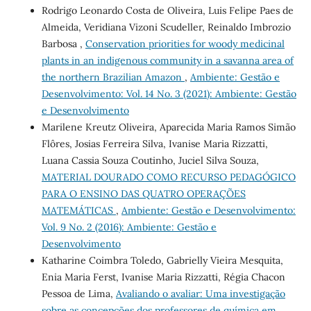
Rodrigo Leonardo Costa de Oliveira, Luis Felipe Paes de
Almeida, Veridiana Vizoni Scudeller, Reinaldo Imbrozio
Barbosa ,
Conservation priorities for woody medicinal
plants in an indigenous community in a savanna area of
the northern Brazilian Amazon
,
Ambiente: Gestão e
Desenvolvimento: Vol. 14 No. 3 (2021): Ambiente: Gestão
e Desenvolvimento
Marilene Kreutz Oliveira, Aparecida Maria Ramos Simão
Flôres, Josias Ferreira Silva, Ivanise Maria Rizzatti,
Luana Cassia Souza Coutinho, Juciel Silva Souza,
MATERIAL DOURADO COMO RECURSO PEDAGÓGICO
PARA O ENSINO DAS QUATRO OPERAÇÕES
MATEMÁTICAS
,
Ambiente: Gestão e Desenvolvimento:
Vol. 9 No. 2 (2016): Ambiente: Gestão e
Desenvolvimento
Katharine Coimbra Toledo, Gabrielly Vieira Mesquita,
Enia Maria Ferst, Ivanise Maria Rizzatti, Régia Chacon
Pessoa de Lima,
Avaliando o avaliar: Uma investigação
sobre as concepções dos professores de química em