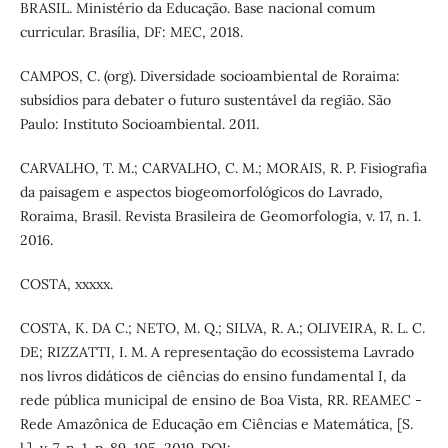
BRASIL. Ministério da Educação. Base nacional comum
curricular. Brasília, DF: MEC, 2018.
CAMPOS, C. (org). Diversidade socioambiental de Roraima:
subsídios para debater o futuro sustentável da região. São
Paulo: Instituto Socioambiental. 2011.
CARVALHO, T. M.; CARVALHO, C. M.; MORAIS, R. P. Fisiografia
da paisagem e aspectos biogeomorfológicos do Lavrado,
Roraima, Brasil. Revista Brasileira de Geomorfologia, v. 17, n. 1.
2016.
COSTA, xxxxx.
COSTA, K. DA C.; NETO, M. Q.; SILVA, R. A.; OLIVEIRA, R. L. C.
DE; RIZZATTI, I. M. A representação do ecossistema Lavrado
nos livros didáticos de ciências do ensino fundamental I, da
rede pública municipal de ensino de Boa Vista, RR. REAMEC -
Rede Amazônica de Educação em Ciências e Matemática, [S.
l.], v. 7, n. 1, p. 89–105, 2019. DOI: