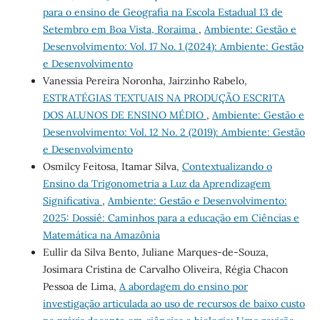
para o ensino de Geografia na Escola Estadual 13 de
Setembro em Boa Vista, Roraima
,
Ambiente: Gestão e
Desenvolvimento: Vol. 17 No. 1 (2024): Ambiente: Gestão
e Desenvolvimento
Vanessia Pereira Noronha, Jairzinho Rabelo,
ESTRATÉGIAS TEXTUAIS NA PRODUÇÃO ESCRITA
DOS ALUNOS DE ENSINO MÉDIO
,
Ambiente: Gestão e
Desenvolvimento: Vol. 12 No. 2 (2019): Ambiente: Gestão
e Desenvolvimento
Osmilcy Feitosa, Itamar Silva,
Contextualizando o
Ensino da Trigonometria a Luz da Aprendizagem
Significativa
,
Ambiente: Gestão e Desenvolvimento:
2025: Dossiê: Caminhos para a educação em Ciências e
Matemática na Amazônia
Eullir da Silva Bento, Juliane Marques-de-Souza,
Josimara Cristina de Carvalho Oliveira, Régia Chacon
Pessoa de Lima,
A abordagem do ensino por
investigação articulada ao uso de recursos de baixo custo