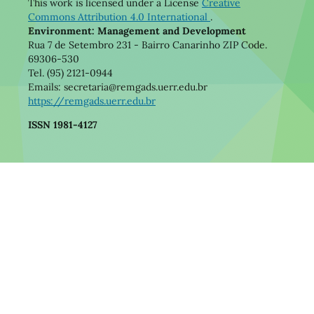
This work is licensed under a License
Creative
Commons Attribution 4.0 International
.
Environment: Management and Development
Rua 7 de Setembro 231 - Bairro Canarinho ZIP Code.
69306-530
Tel. (95) 2121-0944
Emails: secretaria@remgads.uerr.edu.br
https://remgads.uerr.edu.br
ISSN 1981-4127