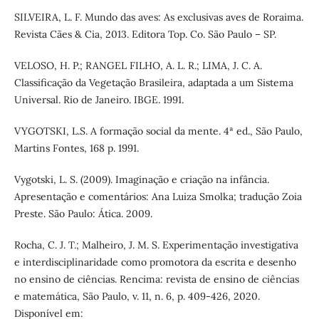
SILVEIRA, L. F. Mundo das aves: As exclusivas aves de Roraima.
Revista Cães & Cia, 2013. Editora Top. Co. São Paulo – SP.
VELOSO, H. P.; RANGEL FILHO, A. L. R.; LIMA, J. C. A.
Classificação da Vegetação Brasileira, adaptada a um Sistema
Universal. Rio de Janeiro. IBGE. 1991.
VYGOTSKI, L.S. A formação social da mente. 4ª ed., São Paulo,
Martins Fontes, 168 p. 1991.
Vygotski, L. S. (2009). Imaginação e criação na infância.
Apresentação e comentários: Ana Luiza Smolka; tradução Zoia
Preste. São Paulo: Ática. 2009.
Rocha, C. J. T.; Malheiro, J. M. S. Experimentação investigativa
e interdisciplinaridade como promotora da escrita e desenho
no ensino de ciências. Rencima: revista de ensino de ciências
e matemática, São Paulo, v. 11, n. 6, p. 409-426, 2020.
Disponível em: