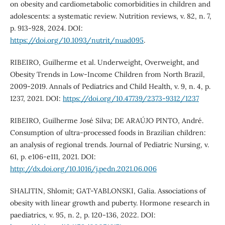
on obesity and cardiometabolic comorbidities in children and
adolescents: a systematic review. Nutrition reviews, v. 82, n. 7,
p. 913-928, 2024. DOI:
https://doi.org/10.1093/nutrit/nuad095
.
RIBEIRO, Guilherme et al. Underweight, Overweight, and
Obesity Trends in Low-Income Children from North Brazil,
2009-2019. Annals of Pediatrics and Child Health, v. 9, n. 4, p.
1237, 2021. DOI:
https://doi.org/10.47739/2373-9312/1237
RIBEIRO, Guilherme José Silva; DE ARAÚJO PINTO, André.
Consumption of ultra-processed foods in Brazilian children:
an analysis of regional trends. Journal of Pediatric Nursing, v.
61, p. e106-e111, 2021. DOI:
http://dx.doi.org/10.1016/j.pedn.2021.06.006
SHALITIN, Shlomit; GAT-YABLONSKI, Galia. Associations of
obesity with linear growth and puberty. Hormone research in
paediatrics, v. 95, n. 2, p. 120-136, 2022. DOI: