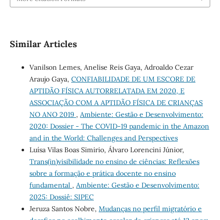
Similar Articles
Vanilson Lemes, Anelise Reis Gaya, Adroaldo Cezar
Araujo Gaya,
CONFIABILIDADE DE UM ESCORE DE
APTIDÃO FÍSICA AUTORRELATADA EM 2020, E
ASSOCIAÇÃO COM A APTIDÃO FÍSICA DE CRIANÇAS
NO ANO 2019
,
Ambiente: Gestão e Desenvolvimento:
2020: Dossier - The COVID-19 pandemic in the Amazon
and in the World: Challenges and Perspectives
Luísa Vilas Boas Simirio, Álvaro Lorencini Júnior,
Trans(in)visibilidade no ensino de ciências: Reflexões
sobre a formação e prática docente no ensino
fundamental
,
Ambiente: Gestão e Desenvolvimento:
2025: Dossiê: SIPEC
Jeruza Santos Nobre,
Mudanças no perfil migratório e