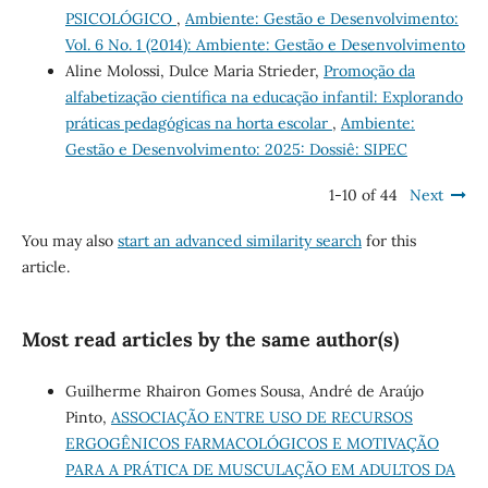
PSICOLÓGICO
,
Ambiente: Gestão e Desenvolvimento:
Vol. 6 No. 1 (2014): Ambiente: Gestão e Desenvolvimento
Aline Molossi, Dulce Maria Strieder,
Promoção da
alfabetização científica na educação infantil: Explorando
práticas pedagógicas na horta escolar
,
Ambiente:
Gestão e Desenvolvimento: 2025: Dossiê: SIPEC
1-10 of 44
Next
You may also
start an advanced similarity search
for this
article.
Most read articles by the same author(s)
Guilherme Rhairon Gomes Sousa, André de Araújo
Pinto,
ASSOCIAÇÃO ENTRE USO DE RECURSOS
ERGOGÊNICOS FARMACOLÓGICOS E MOTIVAÇÃO
PARA A PRÁTICA DE MUSCULAÇÃO EM ADULTOS DA