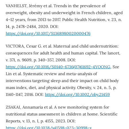
VANHELST, Jérémy et al. Trends in the prevalence of
overweight, obesity and underweight in French children, aged
4–12 years, from 2013 to 2017. Public Health Nutrition, v. 23, n.
14, p. 2478-2484, 2020. DOI:
https://doi.org/10.1017/S1368980020000476
VICTORA, Cesar G. et al. Maternal and child undernutrition:
consequences for adult health and human capital. The lancet,
v. 371, n. 9609, p. 340-357, 2008. DOI:
https://doi.org/10.1016/S0140-6736(07)61692-4YOONG
, Sze
Lin et al. Systematic review and meta‐analysis of
interventions targeting sleep and their impact on child body
mass index, diet, and physical activity. Obesity, v. 24, n. 5, p.
1140-1147, 2016. DOI:
https://doi.org/10.1002/oby.21459
ZSAKAI, Annamaria et al. A new monitoring system for
nutritional status assessment in children at home. Scientific
Reports, v. 13, n. 1, p. 4155, 2023. DOI:
https://doi.org/10.1038/s41598-023-30998-x