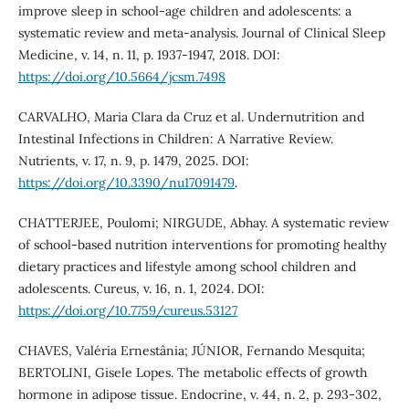
improve sleep in school-age children and adolescents: a
systematic review and meta-analysis. Journal of Clinical Sleep
Medicine, v. 14, n. 11, p. 1937-1947, 2018. DOI:
https://doi.org/10.5664/jcsm.7498
CARVALHO, Maria Clara da Cruz et al. Undernutrition and
Intestinal Infections in Children: A Narrative Review.
Nutrients, v. 17, n. 9, p. 1479, 2025. DOI:
https://doi.org/10.3390/nu17091479
.
CHATTERJEE, Poulomi; NIRGUDE, Abhay. A systematic review
of school-based nutrition interventions for promoting healthy
dietary practices and lifestyle among school children and
adolescents. Cureus, v. 16, n. 1, 2024. DOI:
https://doi.org/10.7759/cureus.53127
CHAVES, Valéria Ernestânia; JÚNIOR, Fernando Mesquita;
BERTOLINI, Gisele Lopes. The metabolic effects of growth
hormone in adipose tissue. Endocrine, v. 44, n. 2, p. 293-302,