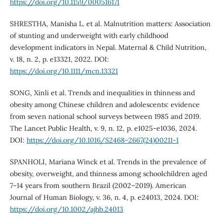
https://doi.org/10.1159/000516171
SHRESTHA, Manisha L. et al. Malnutrition matters: Association
of stunting and underweight with early childhood
development indicators in Nepal. Maternal & Child Nutrition,
v. 18, n. 2, p. e13321, 2022. DOI:
https://doi.org/10.1111/mcn.13321
SONG, Xinli et al. Trends and inequalities in thinness and
obesity among Chinese children and adolescents: evidence
from seven national school surveys between 1985 and 2019.
The Lancet Public Health, v. 9, n. 12, p. e1025-e1036, 2024.
DOI:
https://doi.org/10.1016/S2468-2667(24)00211-1
SPANHOLI, Mariana Winck et al. Trends in the prevalence of
obesity, overweight, and thinness among schoolchildren aged
7–14 years from southern Brazil (2002–2019). American
Journal of Human Biology, v. 36, n. 4, p. e24013, 2024. DOI:
https://doi.org/10.1002/ajhb.24013