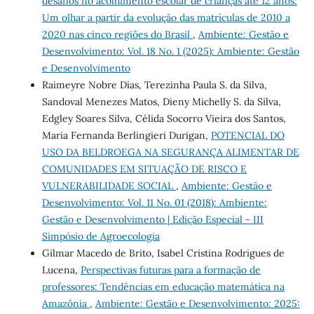
desafios no acolhimento escolar de crianças até 12 anos:
Um olhar a partir da evolução das matrículas de 2010 a
2020 nas cinco regiões do Brasil
,
Ambiente: Gestão e
Desenvolvimento: Vol. 18 No. 1 (2025): Ambiente: Gestão
e Desenvolvimento
Raimeyre Nobre Dias, Terezinha Paula S. da Silva,
Sandoval Menezes Matos, Dieny Michelly S. da Silva,
Edgley Soares Silva, Célida Socorro Vieira dos Santos,
Maria Fernanda Berlingieri Durigan,
POTENCIAL DO
USO DA BELDROEGA NA SEGURANÇA ALIMENTAR DE
COMUNIDADES EM SITUAÇÃO DE RISCO E
VULNERABILIDADE SOCIAL
,
Ambiente: Gestão e
Desenvolvimento: Vol. 11 No. 01 (2018): Ambiente:
Gestão e Desenvolvimento | Edição Especial - III
Simpósio de Agroecologia
Gilmar Macedo de Brito, Isabel Cristina Rodrigues de
Lucena,
Perspectivas futuras para a formação de
professores: Tendências em educação matemática na
Amazônia
,
Ambiente: Gestão e Desenvolvimento: 2025: