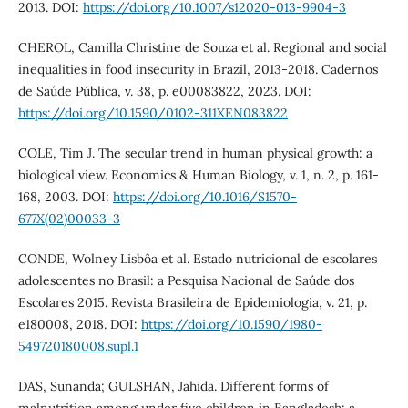
2013. DOI:
https://doi.org/10.1007/s12020-013-9904-3
CHEROL, Camilla Christine de Souza et al. Regional and social
inequalities in food insecurity in Brazil, 2013-2018. Cadernos
de Saúde Pública, v. 38, p. e00083822, 2023. DOI:
https://doi.org/10.1590/0102-311XEN083822
COLE, Tim J. The secular trend in human physical growth: a
biological view. Economics & Human Biology, v. 1, n. 2, p. 161-
168, 2003. DOI:
https://doi.org/10.1016/S1570-
677X(02)00033-3
CONDE, Wolney Lisbôa et al. Estado nutricional de escolares
adolescentes no Brasil: a Pesquisa Nacional de Saúde dos
Escolares 2015. Revista Brasileira de Epidemiologia, v. 21, p.
e180008, 2018. DOI:
https://doi.org/10.1590/1980-
549720180008.supl.1
DAS, Sunanda; GULSHAN, Jahida. Different forms of
malnutrition among under five children in Bangladesh: a