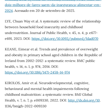
dois-milhoes-de-lares-saem-da-inseguranca-alimentar-em-
2024
. Acessado em 20 de setembro de 2025.
LYE, Chuan Way et al. A systematic review of the relationship
between household food insecurity and childhood
undernutrition. Journal of Public Health, v. 45, n. 4, p. e677-
e691, 2023. DOI:
https://doi.org/10.1093/pubmed/fdad070
KEANE, Eimear et al. Trends and prevalence of overweight
and obesity in primary school aged children in the Republic of
Ireland from 2002-2012: a systematic review. BMC public
health, v. 14, n. 1, p. 974, 2014. DOI:
https://doi.org/10.1186/1471-2458-14-974
KIROLOS, Amir et al. Neurodevelopmental, cognitive,
behavioural and mental health impairments following
childhood malnutrition: a systematic review. BMJ Global
Health, v. 7, n. 7, p. e009330, 2022. DOI:
http://dx.doi.org/10
.
1136/bmjgh-2022-009330