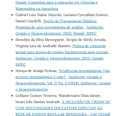
Dossiê: Caminhos para a educação em Ciências e
Matemática na Amazônia
Gabriel Luiz Nalon Macedo, Luciano Carvalhais Gomes,
Daniel Gardelli,
Teoria da Transposição Didática:
Proposta de uma metodologia de análise
,
Ambiente:
Gestão e Desenvolvimento: 2025: Dossiê: SIPEC
Hemilyn da Silva Meneguete, Sergio de Mello Arruda,
Virgínia Iara de Andrade Maistro,
Prática de educação
sexual para alunos do ensino fundamental anos iniciais
,
Ambiente: Gestão e Desenvolvimento: 2025: Dossiê:
SIPEC
Soraya de Araújo Feitosa,
Tendências investigativas: Que
terreno metodológico é este?
,
Ambiente: Gestão e
Desenvolvimento: Vol. 17 No. 3 (2024): Ambiente: Gestão
e Desenvolvimento
Leiliane Gomes Teixeira, Wandercairo Elias Júnior,
Israel Edu Dantas Andrade,
A INCLUSÃO DE CRIANÇAS
COM NECESSIDADES EDUCATIVAS ESPECIAIS NA
REDE DE ENSINO REGULAR BRASILEIRA - UM OLHAR