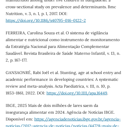
cross-sectional study on prevalence and determinants. Bmc
Nutrition, v. 3, n. 1, p. 1, 2017. DOI:
https://doi.org/10.1186/s40795-016-0122-2
FERREIRA, Carolina Souza et al. O sistema de vigilância
alimentar e nutricional como instrumento de monitoramento
da Estratégia Nacional para Alimentação Complementar
Saudável. Revista Brasileira de Saúde Materno Infantil, v. 13, n.
2, p. 167-177.
GANSAONRÉ, Rabi Joël et al. Stunting, age at school entry and
academic performance in developing countries: A systematic
review and meta‐analysis. Acta Paediatrica, v. 111, n. 10, p.
1853-1861, 2022. DOI:
https://doi.org/10.1111/apa.16449
.
IBGE, 2025 Mais de dois milhões de lares saem da
insegurança alimentar em 2024. Agência de Notícias IBGE.
Disponível em:
https://agenciadenoticias.ibge.gov.br/agencia-
noticias/2012-agencia-de-noticias/noticias/44728-mais-de-