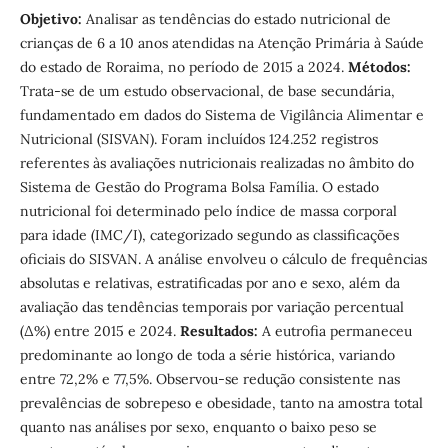
Objetivo:
Analisar as tendências do estado nutricional de
crianças de 6 a 10 anos atendidas na Atenção Primária à Saúde
do estado de Roraima, no período de 2015 a 2024.
Métodos:
Trata-se de um estudo observacional, de base secundária,
fundamentado em dados do Sistema de Vigilância Alimentar e
Nutricional (SISVAN). Foram incluídos 124.252 registros
referentes às avaliações nutricionais realizadas no âmbito do
Sistema de Gestão do Programa Bolsa Família. O estado
nutricional foi determinado pelo índice de massa corporal
para idade (IMC/I), categorizado segundo as classificações
oficiais do SISVAN. A análise envolveu o cálculo de frequências
absolutas e relativas, estratificadas por ano e sexo, além da
avaliação das tendências temporais por variação percentual
(∆%) entre 2015 e 2024.
Resultados:
A eutrofia permaneceu
predominante ao longo de toda a série histórica, variando
entre 72,2% e 77,5%. Observou-se redução consistente nas
prevalências de sobrepeso e obesidade, tanto na amostra total
quanto nas análises por sexo, enquanto o baixo peso se