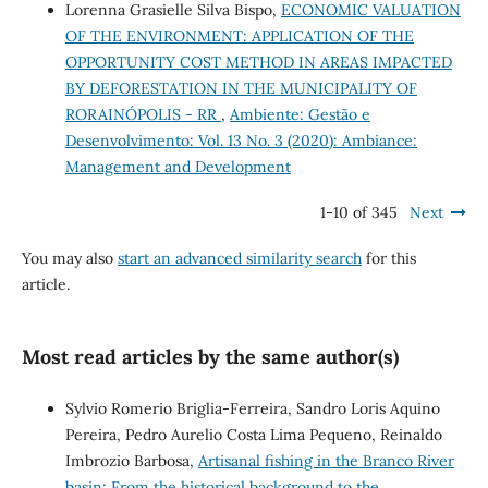
Lorenna Grasielle Silva Bispo,
ECONOMIC VALUATION
OF THE ENVIRONMENT: APPLICATION OF THE
OPPORTUNITY COST METHOD IN AREAS IMPACTED
BY DEFORESTATION IN THE MUNICIPALITY OF
RORAINÓPOLIS - RR
,
Ambiente: Gestão e
Desenvolvimento: Vol. 13 No. 3 (2020): Ambiance:
Management and Development
1-10 of 345
Next
You may also
start an advanced similarity search
for this
article.
Most read articles by the same author(s)
Sylvio Romerio Briglia-Ferreira, Sandro Loris Aquino
Pereira, Pedro Aurelio Costa Lima Pequeno, Reinaldo
Imbrozio Barbosa,
Artisanal fishing in the Branco River
basin: From the historical background to the