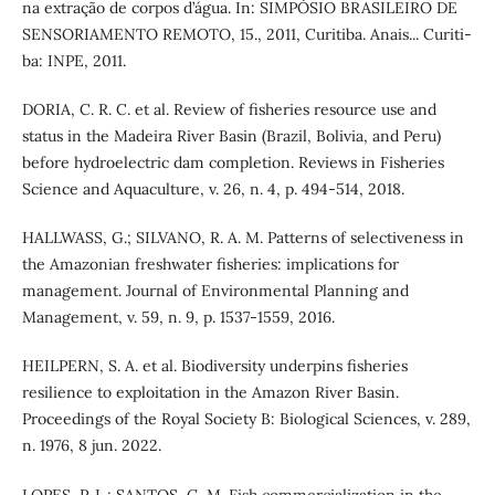
na extração de corpos d’água. In: SIMPÓSIO BRASILEIRO DE
SENSORIAMENTO REMOTO, 15., 2011, Curitiba. Anais... Curiti-
ba: INPE, 2011.
DORIA, C. R. C. et al. Review of fisheries resource use and
status in the Madeira River Basin (Brazil, Bolivia, and Peru)
before hydroelectric dam completion. Reviews in Fisheries
Science and Aquaculture, v. 26, n. 4, p. 494-514, 2018.
HALLWASS, G.; SILVANO, R. A. M. Patterns of selectiveness in
the Amazonian freshwater fisheries: implications for
management. Journal of Environmental Planning and
Management, v. 59, n. 9, p. 1537-1559, 2016.
HEILPERN, S. A. et al. Biodiversity underpins fisheries
resilience to exploitation in the Amazon River Basin.
Proceedings of the Royal Society B: Biological Sciences, v. 289,
n. 1976, 8 jun. 2022.
LOPES, P. L.; SANTOS, G. M. Fish commercialization in the