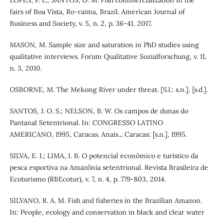
fairs of Boa Vista, Ro-raima, Brazil. American Journal of
Business and Society, v. 5, n. 2, p. 36-41, 2017.
MASON, M. Sample size and saturation in PhD studies using
qualitative interviews. Forum Qualitative Sozialforschung, v. 11,
n. 3, 2010.
OSBORNE, M. The Mekong River under threat. [S.l.: s.n.], [s.d.].
SANTOS, J. O. S.; NELSON, B. W. Os campos de dunas do
Pantanal Setentrional. In: CONGRESSO LATINO
AMERICANO, 1995, Caracas. Anais... Caracas: [s.n.], 1995.
SILVA, E. I.; LIMA, I. B. O potencial econômico e turístico da
pesca esportiva na Amazônia setentrional. Revista Brasileira de
Ecoturismo (RBEcotur), v. 7, n. 4, p. 779-803, 2014.
SILVANO, R. A. M. Fish and fisheries in the Brazilian Amazon.
In: People, ecology and conservation in black and clear water