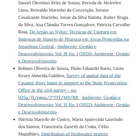
Daniel Olentino Brito de Souza, Brenda de Meireles
Lima, Reinaldo Marinho da Conceição, Jovane
Cavalcante Marinho, Jonas da Silva Batista, Ruiter Braga
da Silva, Ana Cláudia Torres Gonçalves, Patrícia Carvalho
Rosa,
Do Arpão ao Nylon: Técnicas de Captura em
Sistemas de Manejo de Pirarucu em Áreas Protegidas na
Amazônia Central
,
Ambiente: Gestão e
Desenvolvimento: Vol. 19 No. 1 (2026): Ambiente: Gestão
e Desenvolvimento
Robson Oliveira de Souza, Paulo Eduardo Barni, Lúcio
Keury Almeida Galdino,
Survey of spatial data of the
Cauamé River basin in support to the State Prosecution
Office in the civil survey - no.
025a/11/pjma/2ºTIT/MP/RR
,
Ambiente: Gestão e
Desenvolvimento: Vol. 15 No. 1 (2022): Ambiente: Gestão
e Desenvolvimento
Pátrícia Macedo de Castro, Maria Aparecida Laurindo
dos Santos, Francinéia Zanetti da Costa, Célio
Magalhães,
Distribution of freshwater prawns