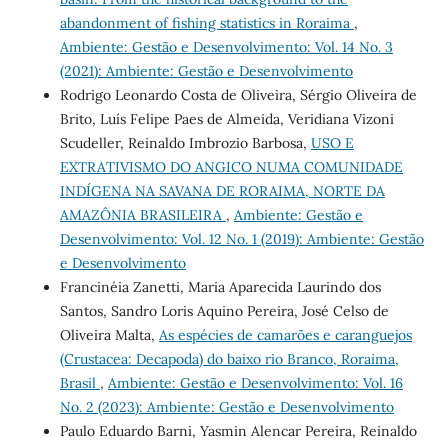
abandonment of fishing statistics in Roraima
,
Ambiente: Gestão e Desenvolvimento: Vol. 14 No. 3
(2021): Ambiente: Gestão e Desenvolvimento
Rodrigo Leonardo Costa de Oliveira, Sérgio Oliveira de
Brito, Luís Felipe Paes de Almeida, Veridiana Vizoni
Scudeller, Reinaldo Imbrozio Barbosa,
USO E
EXTRATIVISMO DO ANGICO NUMA COMUNIDADE
INDÍGENA NA SAVANA DE RORAIMA, NORTE DA
AMAZÔNIA BRASILEIRA
,
Ambiente: Gestão e
Desenvolvimento: Vol. 12 No. 1 (2019): Ambiente: Gestão
e Desenvolvimento
Francinéia Zanetti, Maria Aparecida Laurindo dos
Santos, Sandro Loris Aquino Pereira, José Celso de
Oliveira Malta,
As espécies de camarões e caranguejos
(Crustacea: Decapoda) do baixo rio Branco, Roraima,
Brasil
,
Ambiente: Gestão e Desenvolvimento: Vol. 16
No. 2 (2023): Ambiente: Gestão e Desenvolvimento
Paulo Eduardo Barni, Yasmin Alencar Pereira, Reinaldo