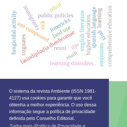
pibid
immigrants
comprehensive education
spanish language
learning
fungicidal activity
english literature
public policies
higher education
limericks
azo compound
tick
land use
pnrs
lasiodiplodia theobromae
cognates
ifpr
emissions
reuni
math
learning disorders
O sistema da revista Ambiente (ISSN 1981-
4127) usa cookies para garantir que você
This work is licensed under a License
Creative
obtenha a melhor experiência. O uso dessa
Commons Attribution 4.0 International
.
informação segue a política de privacidade
Environment: Management and Development
definida pelo Conselho Editorial.
Rua 7 de Setembro 231 - Bairro Canarinho ZIP Code.
69306-530
Saiba mais (Política de Privacidade e