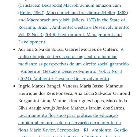
(Crustacea: Decapoda) Macrobrachium amazonicum
(Heller, 1862), Macrobrachium brasiliense (Heller, 1862)
and Macrobrachium jelskii (Miers, 1877) in the State of
Roraima, Brazil
,
Ambiente: Gestão e Desenvolvimento:
Vol. 12 No. 3 (2019): Environment: Management and
Development
Adriana Silva de Sousa, Gabriel Moraes de Outeiro,
A
redistribuição de terras para a agricultura familiar
mediante as perspectivas de um direito social garantido
,
Ambiente: Gestão e Desenvolvimento: Vol. 17 No. 3
(2024): Ambiente: Gestão e Desenvolvimento
Ingrid Mattos Rangel, Vanessa Maria Basso, Matheus
Henrique dos Reis Fonseca, Ana Lúcia Salvador Ormond
Bergamini Lima, Manuela Rodrigues Lopes, Marceloda
Silva Araujo Araujo Júnior, Matheus Jardim dos Santos,
Levantamento florístico para práticas de educação
ambiental em áreas de preservação permanente na
flona Mário Xavier, Seropédica - RJ
,
Ambiente: Gestão