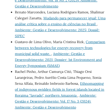
e Desenvolvimento: Vol. 18 No. 2 (2025): Ambiente:
Gestão e Desenvolvimento
Renato Marcondes, Luciana Rodrigues Ramos, Shalimar
Calegari Zanatta,
Mudando para permanecer igual: Uma
análise crítica sobre o ensino de ciências no Brasil
,
Ambiente: Gestão e Desenvolvimento: 2025: Dossiê:
SIPEC
Gustavo de Lima Olivo, Maria Cristina Rizk,
Comparison
between technologies for energy recovery from
municipal solid waste.
,
Ambiente: Gestão e
Desenvolvimento: 2021: Dossier: 1st Environment and
Energy Symposium (SiMAE)
Rachel Pinho, Arthur Camurça Citó, Thiago Orsi
Laranjeiras, Pedro Aurélio Costa Lima Pequeno, Sonia
Sena Alfaia, Reinaldo Imbrozio Barbosa,
Ethnomapping
of indigenous swidden fields in forest islands located in
Roraima “lavrado”, northern Amazonia
,
Ambiente:
Gestão e Desenvolvimento: Vol. 17 No. 3 (2024):
Ambiente: Gestão e Desenvolvimento