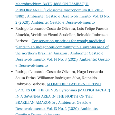
Macrobrachium BATE, 1868 ON TAMBAQUI
PERFORMANCE (Colossoma macropomum (CUVIER,
1818))
,
Ambiente: Gestão e Desenvolvimento: Vol. 13 No.
2 (2020): Ambiente: Gestão e Desenvolvimento
Rodrigo Leonardo Costa de Oliveira, Luis Felipe Paes de
Almeida, Veridiana Vizoni Scudeller, Reinaldo Imbrozio
Barbosa ,
Conservation priorities for woody medicinal
plants in an indigenous community in a savanna area of
the northern Brazilian Amazon
,
Ambiente: Gestão e
Desenvolvimento: Vol. 14 No. 3 (2021): Ambiente: Gestão
e Desenvolvimento
Rodrigo Leonardo Costa de Oliveira, Hugo Leonardo
Sousa Farias, Williamar Rodrigues Silva, Reinaldo
Imbrozio Barbosa,
ALOMETRIC PATTERN OF TWO
SPECIES OF THE GENUS Byrsonima (MALPIGHIACEAE)
IN A SAVANNA AREA IN THE NORTH OF THE
BRAZILIAN AMAZONIA
,
Ambiente: Gestão e
Desenvolvimento: Vol. 13 No. 2 (2020): Ambiente:
Gestão e Desenvolvimento