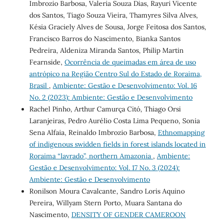
Imbrozio Barbosa, Valeria Souza Dias, Rayuri Vicente
dos Santos, Tiago Souza Vieira, Thamyres Silva Alves,
Késia Graciely Alves de Sousa, Jorge Feitosa dos Santos,
Francisco Barros do Nascimento, Bianka Santos
Pedreira, Aldeniza Miranda Santos, Philip Martin
Fearnside,
Ocorrência de queimadas em área de uso
antrópico na Região Centro Sul do Estado de Roraima,
Brasil
,
Ambiente: Gestão e Desenvolvimento: Vol. 16
No. 2 (2023): Ambiente: Gestão e Desenvolvimento
Rachel Pinho, Arthur Camurça Citó, Thiago Orsi
Laranjeiras, Pedro Aurélio Costa Lima Pequeno, Sonia
Sena Alfaia, Reinaldo Imbrozio Barbosa,
Ethnomapping
of indigenous swidden fields in forest islands located in
Roraima “lavrado”, northern Amazonia
,
Ambiente:
Gestão e Desenvolvimento: Vol. 17 No. 3 (2024):
Ambiente: Gestão e Desenvolvimento
Ronilson Moura Cavalcante, Sandro Loris Aquino
Pereira, Willyam Stern Porto, Muara Santana do
Nascimento,
DENSITY OF GENDER CAMEROON