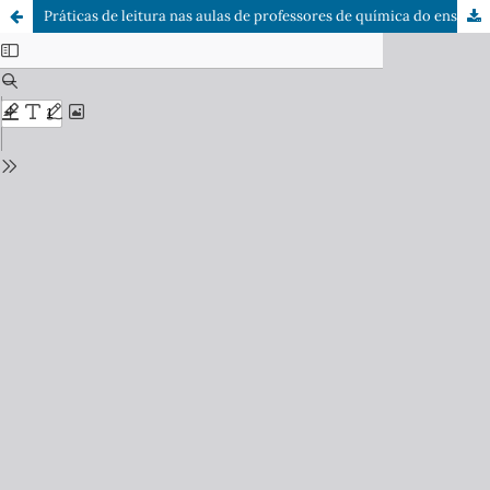
Práticas de leitura nas aulas de professores de química do ensino médio em um cenário paranaense