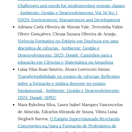
Challenges and needs for implementing remote classes
,
Ambiente: Gestão e Desenvolvimento: Vol. 14 No. 1
(2021): Environment: Management and Development
Adriana Carla Oliveira de Morais Vale, Terezinha Valim
Oliver Gonçalves, Cleusa Suzana Oliveira de Araujo,
Vivência Formativa no Estágio em Docência em uma
disciplina de ciências
,
Ambiente: Gestão e
Desenvolvimento: 2025: Dossiê: Caminhos para a
educação em Ciências e Matemática na Amazônia
Luísa Vilas Boas Simirio, Álvaro Lorencini Júnior,
Trans(in)visibilidade no ensino de ciências: Reflexões
sobre a formação e prática docente no ensino
fundamental
,
Ambiente: Gestão e Desenvolvimento:
2025: Dossiê: SIPEC
Mara Rykelma Silva, Laura Isabel Marques Vasconcelos
de Almeida, Edcarlos Miranda de Souza, Vilma Luísa
Siegloch Barros,
O Estágio Supervisionado Revelando
Concepções na/para a Formação de Professores de