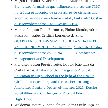
Magda Fernanda Xavier Bollmann, Alvaro Emilio Leite,
Elementos formativos que influenciam o uso das TDIC
na prática pedagógica de professores de ciências dos
anos iniciais do ensino fundamental
,
Ambiente: Gestão
e Desenvolvimento: 2025: Dossiê: SIPEC
Marina Augusta Tauil Bernardo, Elaine Biondo, Adair
Pozzebon, Isabel Cristina Lourenço da Silva,
GUARDIANES DE LAS SEMILLAS DE LA VIDA EN EL
VALE DO RIO PARDO - RS: Erratum
,
Ambiente: Gestão
e Desenvolvimento: Vol. 13 No. 3 (2020): Ambiance:
Management and Development
Francisco Edson Pereira Leite, Doutor João Luiz da
Costa Barros,
Analysis of the changes to Physical
Education in High School in the light of the BNCC:
Challenges in teaching and for teacher training
,
Ambiente: Gestão e Desenvolvimento: 2023: Dossier:
Possibilities and Challenges of Physical Education in
High School
Waldemar Moura Vilhena Júnior, Selma Suely Baçal de