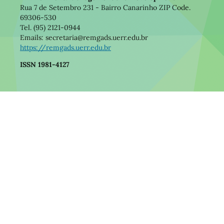
Rua 7 de Setembro 231 - Bairro Canarinho ZIP Code.
69306-530
Tel. (95) 2121-0944
Emails: secretaria@remgads.uerr.edu.br
https://remgads.uerr.edu.br
ISSN 1981-4127