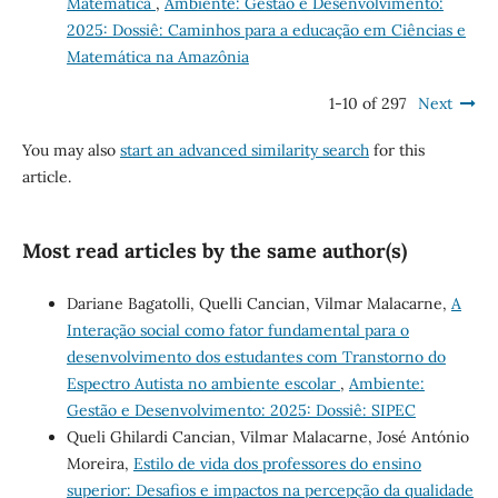
Matemática
,
Ambiente: Gestão e Desenvolvimento:
2025: Dossiê: Caminhos para a educação em Ciências e
Matemática na Amazônia
1-10 of 297
Next
You may also
start an advanced similarity search
for this
article.
Most read articles by the same author(s)
Dariane Bagatolli, Quelli Cancian, Vilmar Malacarne,
A
Interação social como fator fundamental para o
desenvolvimento dos estudantes com Transtorno do
Espectro Autista no ambiente escolar
,
Ambiente:
Gestão e Desenvolvimento: 2025: Dossiê: SIPEC
Queli Ghilardi Cancian, Vilmar Malacarne, José António
Moreira,
Estilo de vida dos professores do ensino
superior: Desafios e impactos na percepção da qualidade