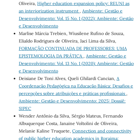
Oliveira,
Higher education expansion policy: REUNI as
an interiorization instrument
,
Ambiente: Gestão e
Desenvolvimento: Vol. 15 No. 1 (2022): Ambiente: Gestão
e Desenvolvimento
Marlise Márcia Trebien, Wiusilene Rufino de Souza,
Elialdo Rodrigues de Oliveira, Jaci Lima da Silva,
FORMAÇÃO CONTINUADA DE PROFESSORES: UMA
EPISTEMOLOGIA DA PRÁTICA
,
Ambiente: Gestão e
Desenvolvimento: Vol. 13 No. 1 (2020): Ambiente: Gestão
e Desenvolvimento
Deisiane De Toni Alves, Queli Ghilardi Cancian,
A
Coordenação Pedagógica na Educação Básica: Desafios e
percepções sobre atribuições e práticas profissionais
,
Ambiente: Gestão e Desenvolvimento: 2025: Dossiê:
SIPEC
Wender Antônio da Silva, Sérgio Mateus, Fernando
Albuquerque Costa, Janaine Voltolini de Oliveira,
Melanie Kaline Truquete,
Connection and connectivity
of public higher education academics in Roraima: