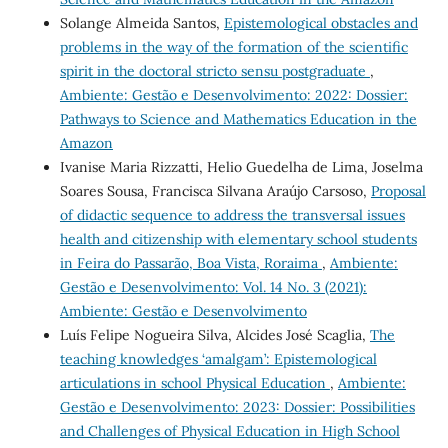
Solange Almeida Santos,
Epistemological obstacles and
problems in the way of the formation of the scientific
spirit in the doctoral stricto sensu postgraduate
,
Ambiente: Gestão e Desenvolvimento: 2022: Dossier:
Pathways to Science and Mathematics Education in the
Amazon
Ivanise Maria Rizzatti, Helio Guedelha de Lima, Joselma
Soares Sousa, Francisca Silvana Araújo Carsoso,
Proposal
of didactic sequence to address the transversal issues
health and citizenship with elementary school students
in Feira do Passarão, Boa Vista, Roraima
,
Ambiente:
Gestão e Desenvolvimento: Vol. 14 No. 3 (2021):
Ambiente: Gestão e Desenvolvimento
Luís Felipe Nogueira Silva, Alcides José Scaglia,
The
teaching knowledges ‘amalgam’: Epistemological
articulations in school Physical Education
,
Ambiente:
Gestão e Desenvolvimento: 2023: Dossier: Possibilities
and Challenges of Physical Education in High School