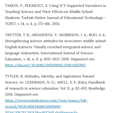
TASKIN, F.; PEKMEZCI, S. Using ICT-Supported Narratives in
Teaching Science and Their Effects on Middle School
Students. Turkish Online Journal of Educational Technology -
TOJET, v. 14, n. 4, p. 173-186, 2015.
TRETTER, T. R.; ARDASHEVA, Y.; MORRISON, J. A.; ROO, A. K.
Strengthening science attitudes for newcomer middle school
English learners: Visually enriched integrated science and
language instruction. International Journal of Science
Education, v. 41, n. 8, p. 1015-1037, 2019. Disponível em:
https://doi.org/10.1080/09500693.2019.1585993
.
TYTLER, R. Attitudes, Identity, and Aspirations Toward
Science. In: LEDERMAN, N. G.; ABELL, S. K. (Eds.). Handbook
of research in science education: Vol. II, p. 82-103. Routledge,
2014. Disponível em:
https://www.webofscience.com/wos/woscc/full-
record/WOS:000341402300006?
SID=USW2EC0E83jkwWF7x0LxhAWsmvwYq
.