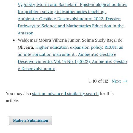
Vygotsky, Morin and Bachelard: Epistemological outlines
for problem solving in Mathematics teaching
,
Ambiente: Gestão e Desenvolvimento: 2022: Dossier:
Pathways to Science and Mathematics Education in the
Amazon
Waldemar Moura Vilhena Júnior, Selma Suely Baçal de
Oliveira,
Higher education expansion policy: REUNI as
an interiorization instrument
,
Ambiente: Gestão e
Desenvolvimento: Vol. 15 No. 1 (2022): Ambiente: Gestão
e Desenvolvimento
1-10 of 112
Next
You may also
start an advanced similarity search
for this
article.
Make a Submission