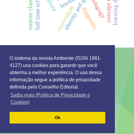
learning disorders
identity and gender
concept maps
full time school
learning
remote classes
pedagogy
curriculum
diagnosis
O sistema da revista Ambiente (ISSN 1981-
4127) usa cookies para garantir que você
This work is licensed under a License
Creative
obtenha a melhor experiência. O uso dessa
Commons Attribution 4.0 International
.
informação segue a política de privacidade
Environment: Management and Development
definida pelo Conselho Editorial.
Rua 7 de Setembro 231 - Bairro Canarinho ZIP Code.
69306-530
Saiba mais (Política de Privacidade e
Tel. (95) 2121-0944
Cookies)
Emails: secretaria@remgads.uerr.edu.br
https://remgads.uerr.edu.br
Ok
ISSN 1981-4127