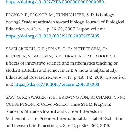
https://doi.org/10.1097/XEB.0000000000000050
.
PROKOP, P.; PROKOP, M.; TUNNICLIFFE, S. D. Is biology
boring? Student attitudes toward biology. Journal of Biological
Education, v. 42, n. 1, p. 36-39, 2007. Disponível em:
https://doi.org/10.1080/00219266.2007.9656105
.
SAVELSBERGH, E. R.; PRINS, G. T.; RIETBERGEN, C.;
FECHNER, S.; VAESSEN, B. E.; DRAIJER, J. M.; BAKKER, A.
Effects of innovative science and mathematics teaching on
student attitudes and achievement: A meta-analytic study.
Educational Research Review, v. 19, p. 158-172, 2016. Disponível
em:
https://doi.org/10.1016/j.edurev.2016.07.003
.
SAW, G. K.; SWAGERTY, B.; BREWINGTON, S.; CHANG, C.-N.;
CULBERTSON, R. Out-of-School Time STEM Program:
Students’ Attitudes toward and Career Interests in
Mathematics and Science. International Journal of Evaluation
and Research in Education, v. 8, n. 2, p. 356-362, 2019.