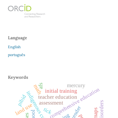
Language
English
português
Keywords
mercury
afs
math
comprehensive education
initial training
indigenous culture
pibid
teacher education
assessment
land use
tick