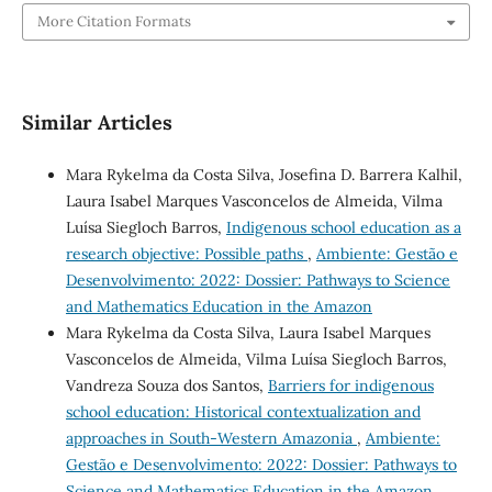
More Citation Formats
Similar Articles
Mara Rykelma da Costa Silva, Josefina D. Barrera Kalhil,
Laura Isabel Marques Vasconcelos de Almeida, Vilma
Luísa Siegloch Barros,
Indigenous school education as a
research objective: Possible paths
,
Ambiente: Gestão e
Desenvolvimento: 2022: Dossier: Pathways to Science
and Mathematics Education in the Amazon
Mara Rykelma da Costa Silva, Laura Isabel Marques
Vasconcelos de Almeida, Vilma Luísa Siegloch Barros,
Vandreza Souza dos Santos,
Barriers for indigenous
school education: Historical contextualization and
approaches in South-Western Amazonia
,
Ambiente:
Gestão e Desenvolvimento: 2022: Dossier: Pathways to
Science and Mathematics Education in the Amazon