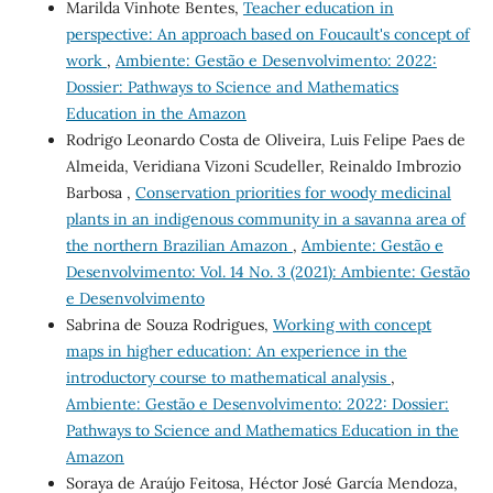
Marilda Vinhote Bentes,
Teacher education in
perspective: An approach based on Foucault's concept of
work
,
Ambiente: Gestão e Desenvolvimento: 2022:
Dossier: Pathways to Science and Mathematics
Education in the Amazon
Rodrigo Leonardo Costa de Oliveira, Luis Felipe Paes de
Almeida, Veridiana Vizoni Scudeller, Reinaldo Imbrozio
Barbosa ,
Conservation priorities for woody medicinal
plants in an indigenous community in a savanna area of
the northern Brazilian Amazon
,
Ambiente: Gestão e
Desenvolvimento: Vol. 14 No. 3 (2021): Ambiente: Gestão
e Desenvolvimento
Sabrina de Souza Rodrigues,
Working with concept
maps in higher education: An experience in the
introductory course to mathematical analysis
,
Ambiente: Gestão e Desenvolvimento: 2022: Dossier:
Pathways to Science and Mathematics Education in the
Amazon
Soraya de Araújo Feitosa, Héctor José García Mendoza,