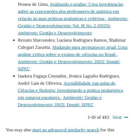
Pessoa de Lima,
Avaliando o avaliar: Uma investigação
sobre as concepções dos professores de química em
relação às suas práticas avaliativas e critérios
,
Ambiente:
Gestão e Desenvolvimento: Vol. 18 No. 2 (2025):
Ambiente: Gestão e Desenvolvimento
Renato Marcondes, Luciana Rodrigues Ramos, Shalimar
Calegari Zanatta,
Mudando para permanecer igual: Uma
análise crítica sobre o ensino de ciências no Brasil
,
Ambiente: Gestão e Desenvolvimento: 2025: Dossiê:
SIPEC
Isadora Fogaça Consulim, Jéssica Laguilio Rodrigues,
André Luis de Oliveira,
Acessibilidade nas aulas de
Ciências e Biologia: Investigando a prática pedagógica
em espaços escolares
,
Ambiente: Gestão e
Desenvolvimento: 2025: Dossiê: SIPEC
1-10 of 483
Next
You may also
start an advanced similarity search
for this