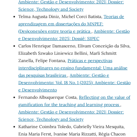
Ambiente: Gestão e Desenvolvimento: 2021: Dossier:
Science, Technology and Society
Telma Augusta Diniz, Michel Corci Batista,
Teorias de
aprendizagem em dissertações do MNPEF:
(Des)conexões entre teoria e prática
,
Ambiente: Gestão
e Desenvolvimento: 2025: Dossiê: SIPEC
Carlos Henrique Damasceno, Elivam Conceição da Silva,
Elizabeth Szwako Liniewicz Bellini, Marli Schmitt
Zanella, Felipe Fontana,
Práticas e perspectivas
interdisciplinares no ensino fundamental: Uma análise
das pesquisas brasileiras
,
Ambiente: Gestão e
Desenvolvimento: Vol. 18 No. 1 (2025): Ambiente: Gestão
e Desenvolvimento
Fernando Albuquerque Costa,
Reflecting on the value of
gamification for the teaching and learning process
,
Ambiente: Gestão e Desenvolvimento: 2021: Dossier:
Science, Technology and Society
Katharine Coimbra Toledo, Gabrielly Vieira Mesquita,
Enia Maria Ferst, Ivanise Maria Rizzatti, Régia Chacon