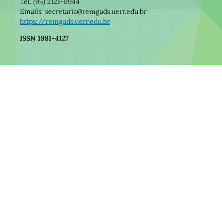
Tel. (95) 2121-0944
Emails: secretaria@remgads.uerr.edu.br
https://remgads.uerr.edu.br
ISSN 1981-4127