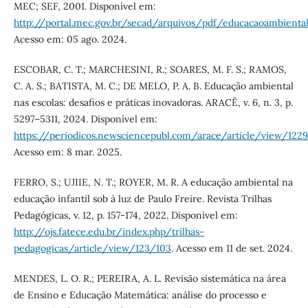
MEC; SEF, 2001. Disponível em:
http://portal.mec.gov.br/secad/arquivos/pdf/educacaoambient
Acesso em: 05 ago. 2024.
ESCOBAR, C. T.; MARCHESINI, R.; SOARES, M. F. S.; RAMOS,
C. A. S.; BATISTA, M. C.; DE MELO, P. A. B. Educação ambiental
nas escolas: desafios e práticas inovadoras. ARACÊ, v. 6, n. 3, p.
5297–5311, 2024. Disponível em:
https://periodicos.newsciencepubl.com/arace/article/view/1229
Acesso em: 8 mar. 2025.
FERRO, S.; UJIIE, N. T.; ROYER, M. R. A educação ambiental na
educação infantil sob à luz de Paulo Freire. Revista Trilhas
Pedagógicas, v. 12, p. 157-174, 2022. Disponível em:
http://ojs.fatece.edu.br/index.php/trilhas-
pedagogicas/article/view/123/103
. Acesso em 11 de set. 2024.
MENDES, L. O. R.; PEREIRA, A. L. Revisão sistemática na área
de Ensino e Educação Matemática: análise do processo e