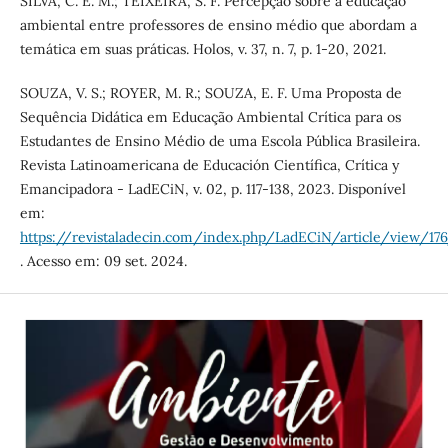
SILVA, C. E. M.; TEIXEIRA, S. F. Percepção sobre a educação
ambiental entre professores de ensino médio que abordam a
temática em suas práticas. Holos, v. 37, n. 7, p. 1-20, 2021.
SOUZA, V. S.; ROYER, M. R.; SOUZA, E. F. Uma Proposta de
Sequência Didática em Educação Ambiental Crítica para os
Estudantes de Ensino Médio de uma Escola Pública Brasileira.
Revista Latinoamericana de Educación Científica, Crítica y
Emancipadora - LadECiN, v. 02, p. 117-138, 2023. Disponível
em:
https://revistaladecin.com/index.php/LadECiN/article/view/17
. Acesso em: 09 set. 2024.