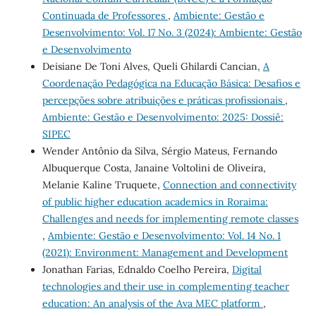
Continuada de Professores
,
Ambiente: Gestão e
Desenvolvimento: Vol. 17 No. 3 (2024): Ambiente: Gestão
e Desenvolvimento
Deisiane De Toni Alves, Queli Ghilardi Cancian,
A
Coordenação Pedagógica na Educação Básica: Desafios e
percepções sobre atribuições e práticas profissionais
,
Ambiente: Gestão e Desenvolvimento: 2025: Dossiê:
SIPEC
Wender Antônio da Silva, Sérgio Mateus, Fernando
Albuquerque Costa, Janaine Voltolini de Oliveira,
Melanie Kaline Truquete,
Connection and connectivity
of public higher education academics in Roraima:
Challenges and needs for implementing remote classes
,
Ambiente: Gestão e Desenvolvimento: Vol. 14 No. 1
(2021): Environment: Management and Development
Jonathan Farias, Ednaldo Coelho Pereira,
Digital
technologies and their use in complementing teacher
education: An analysis of the Ava MEC platform
,