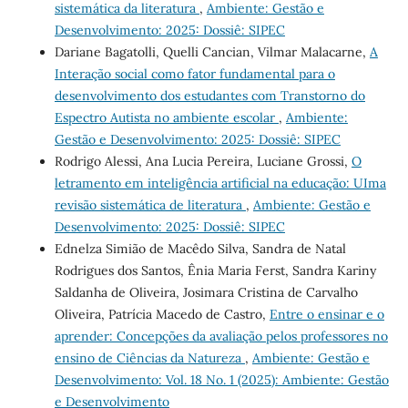
sistemática da literatura
,
Ambiente: Gestão e
Desenvolvimento: 2025: Dossiê: SIPEC
Dariane Bagatolli, Quelli Cancian, Vilmar Malacarne,
A
Interação social como fator fundamental para o
desenvolvimento dos estudantes com Transtorno do
Espectro Autista no ambiente escolar
,
Ambiente:
Gestão e Desenvolvimento: 2025: Dossiê: SIPEC
Rodrigo Alessi, Ana Lucia Pereira, Luciane Grossi,
O
letramento em inteligência artificial na educação: UIma
revisão sistemática de literatura
,
Ambiente: Gestão e
Desenvolvimento: 2025: Dossiê: SIPEC
Ednelza Simião de Macêdo Silva, Sandra de Natal
Rodrigues dos Santos, Ênia Maria Ferst, Sandra Kariny
Saldanha de Oliveira, Josimara Cristina de Carvalho
Oliveira, Patrícia Macedo de Castro,
Entre o ensinar e o
aprender: Concepções da avaliação pelos professores no
ensino de Ciências da Natureza
,
Ambiente: Gestão e
Desenvolvimento: Vol. 18 No. 1 (2025): Ambiente: Gestão
e Desenvolvimento