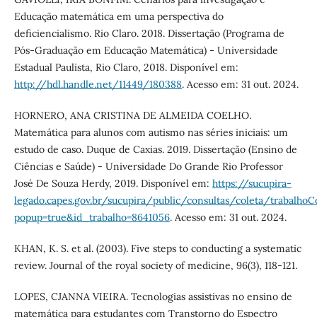
Educação matemática em uma perspectiva do
deficiencialismo. Rio Claro. 2018. Dissertação (Programa de
Pós-Graduação em Educação Matemática) - Universidade
Estadual Paulista, Rio Claro, 2018. Disponível em:
http://hdl.handle.net/11449/180388
. Acesso em: 31 out. 2024.
HORNERO, ANA CRISTINA DE ALMEIDA COELHO.
Matemática para alunos com autismo nas séries iniciais: um
estudo de caso. Duque de Caxias. 2019. Dissertação (Ensino de
Ciências e Saúde) - Universidade Do Grande Rio Professor
José De Souza Herdy, 2019. Disponível em:
https://sucupira-
legado.capes.gov.br/sucupira/public/consultas/coleta/trabalhoC
popup=true&id_trabalho=8641056
. Acesso em: 31 out. 2024.
KHAN, K. S. et al. (2003). Five steps to conducting a systematic
review. Journal of the royal society of medicine, 96(3), 118-121.
LOPES, CJANNA VIEIRA. Tecnologias assistivas no ensino de
matemática para estudantes com Transtorno do Espectro