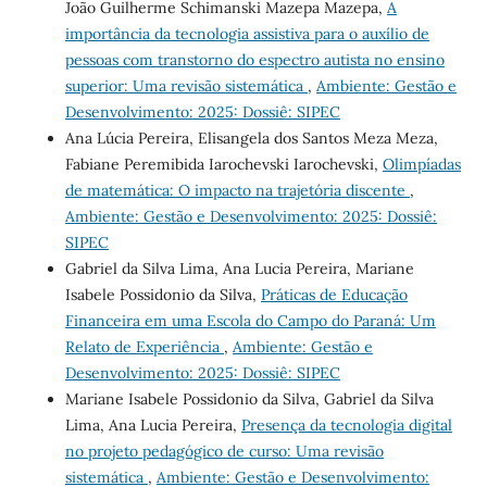
João Guilherme Schimanski Mazepa Mazepa,
A
importância da tecnologia assistiva para o auxílio de
pessoas com transtorno do espectro autista no ensino
superior: Uma revisão sistemática
,
Ambiente: Gestão e
Desenvolvimento: 2025: Dossiê: SIPEC
Ana Lúcia Pereira, Elisangela dos Santos Meza Meza,
Fabiane Peremibida Iarochevski Iarochevski,
Olimpíadas
de matemática: O impacto na trajetória discente
,
Ambiente: Gestão e Desenvolvimento: 2025: Dossiê:
SIPEC
Gabriel da Silva Lima, Ana Lucia Pereira, Mariane
Isabele Possidonio da Silva,
Práticas de Educação
Financeira em uma Escola do Campo do Paraná: Um
Relato de Experiência
,
Ambiente: Gestão e
Desenvolvimento: 2025: Dossiê: SIPEC
Mariane Isabele Possidonio da Silva, Gabriel da Silva
Lima, Ana Lucia Pereira,
Presença da tecnologia digital
no projeto pedagógico de curso: Uma revisão
sistemática
,
Ambiente: Gestão e Desenvolvimento: