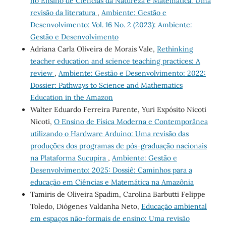
no Ensino de Ciências da Natureza e Matemática: Uma
revisão da literatura
,
Ambiente: Gestão e
Desenvolvimento: Vol. 16 No. 2 (2023): Ambiente:
Gestão e Desenvolvimento
Adriana Carla Oliveira de Morais Vale,
Rethinking
teacher education and science teaching practices: A
review
,
Ambiente: Gestão e Desenvolvimento: 2022:
Dossier: Pathways to Science and Mathematics
Education in the Amazon
Walter Eduardo Ferreira Parente, Yuri Expósito Nicoti
Nicoti,
O Ensino de Física Moderna e Contemporânea
utilizando o Hardware Arduino: Uma revisão das
produções dos programas de pós-graduação nacionais
na Plataforma Sucupira
,
Ambiente: Gestão e
Desenvolvimento: 2025: Dossiê: Caminhos para a
educação em Ciências e Matemática na Amazônia
Tamiris de Oliveira Spadim, Carolina Barbutti Felippe
Toledo, Diógenes Valdanha Neto,
Educação ambiental
em espaços não-formais de ensino: Uma revisão