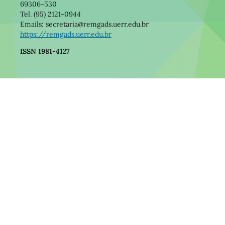
69306-530
Tel. (95) 2121-0944
Emails: secretaria@remgads.uerr.edu.br
https://remgads.uerr.edu.br
ISSN 1981-4127