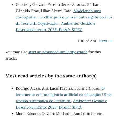
Gabrielly Giovana Pereira Senes Alfonso, Bárbara
Cândido Braz, Lilian Akemi Kato,
Modelando uma
coreografia: um olhar para o pensamento algébrico à luz
da Teoria da Objetivação.
,
Ambiente: Gestão e
Desenvolvimento: 2025: Dossiê: SIPEC
1-10 of 270
Next
You may also
start an advanced similarity search
for this
article.
Most read articles by the same author(s)
Rodrigo Alessi, Ana Lucia Pereira, Luciane Grossi,
O
letramento em inteligência artificial na educação: UIma
revisão sistemática de literatura
,
Ambiente: Gestão e
Desenvolvimento: 2025: Dossiê: SIPEC
Maria Eduarda Oliveira Machado, Ana Lúcia Pereira,