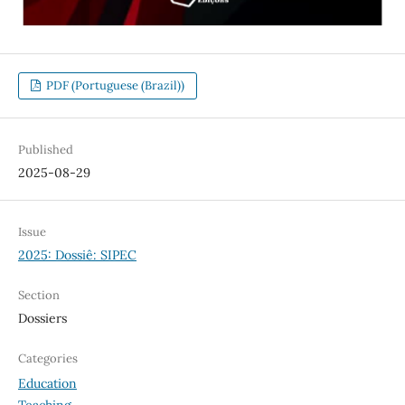
PDF (Portuguese (Brazil))
Published
2025-08-29
Issue
2025: Dossiê: SIPEC
Section
Dossiers
Categories
Education
Teaching