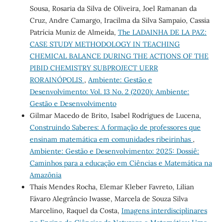
Sousa, Rosaria da Silva de Oliveira, Joel Ramanan da
Cruz, Andre Camargo, Iracilma da Silva Sampaio, Cassia
Patrícia Muniz de Almeida,
The LADAINHA DE LA PAZ:
CASE STUDY METHODOLOGY IN TEACHING
CHEMICAL BALANCE DURING THE ACTIONS OF THE
PIBID CHEMISTRY SUBPROJECT UERR
RORAINÓPOLIS
,
Ambiente: Gestão e
Desenvolvimento: Vol. 13 No. 2 (2020): Ambiente:
Gestão e Desenvolvimento
Gilmar Macedo de Brito, Isabel Rodrigues de Lucena,
Construindo Saberes: A formação de professores que
ensinam matemática em comunidades ribeirinhas
,
Ambiente: Gestão e Desenvolvimento: 2025: Dossiê:
Caminhos para a educação em Ciências e Matemática na
Amazônia
Thaís Mendes Rocha, Elemar Kleber Favreto, Lilian
Fávaro Alegrâncio Iwasse, Marcela de Souza Silva
Marcelino, Raquel da Costa,
Imagens interdisciplinares