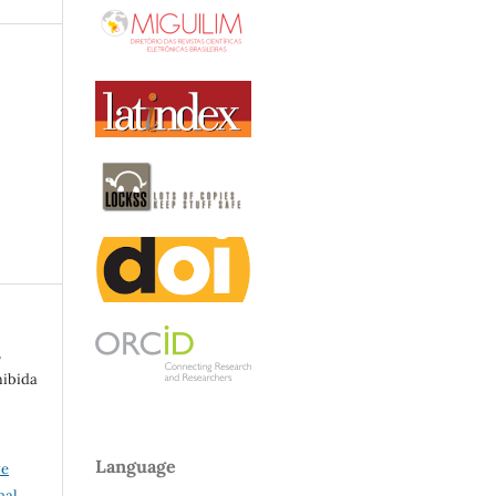
,
mibida
Language
ve
nal