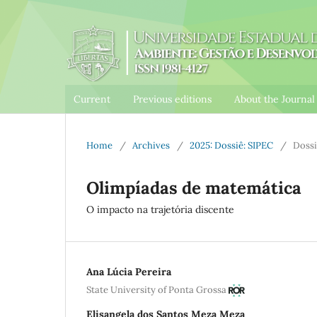
Current
Previous editions
About the Journa
Home
/
Archives
/
2025: Dossiê: SIPEC
/
Dossi
Olimpíadas de matemática
O impacto na trajetória discente
Ana Lúcia Pereira
State University of Ponta Grossa
Elisangela dos Santos Meza Meza