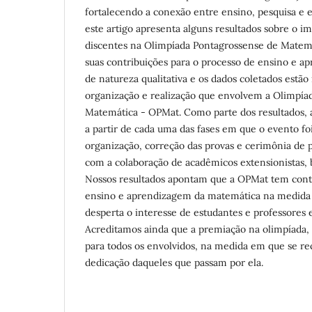
fortalecendo a conexão entre ensino, pesquisa e 
este artigo apresenta alguns resultados sobre o 
discentes na Olimpíada Pontagrossense de Matem
suas contribuições para o processo de ensino e a
de natureza qualitativa e os dados coletados estão
organização e realização que envolvem a Olimpía
Matemática - OPMat. Como‬ parte‬ dos‬ resultados,‬ a
a‬ partir‬ de cada‬ uma‬ das‬ fases‬ em‬ que‬ o‬ evento‬ foi
organização,‬ correção‬ das‬ provas‬ e‬ cerimônia‬ de‬
com‬ a‬ colaboração‬ de acadêmicos‬ extensionistas,‬ bo
Nossos‬ resultados‬ apontam‬ que‬ a‬ OPMat‬ tem‬ contri
ensino‬ e‬ aprendizagem‬ da‬ matemática‬ na‬ medida‬ 
desperta‬ o‬ interesse‬ de‬ estudantes‬ e‬ professores‬
Acreditamos‬ ainda‬ que‬ a‬ premiação‬ na olimpíada
para‬ todos‬ os‬ envolvidos,‬ na‬ medida‬ em‬ que‬ se‬ r
dedicação‬ daqueles‬ que‬ passam por ela.