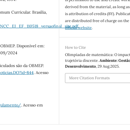
derived from the material, as long as
mum Curricular. Brasília,
is attribution of credits (BY). Publica
are distributed free of charge on the
NCC_EI_EF_110518_versaofinal_site.pdf
.
official website
.
). OBMEP. Disponível em:
How to Cite
8/09/2024
Olimpíadas de matemática: O impac
trajetória discente.
Ambiente: Gestão
iculados são da OBMEP.
Desenvolvimento
, 29 Aug.2025.
oticias.DO?id=844
. Acesso
More Citation Formats
gulamento/
. Acesso em