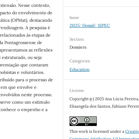
extensão. Nesse contexto,
impacto do envolvimento de
Issue
ática (OPMat), destacando
2025: Dossiê: SIPEC
prendizagem. A pesquisa é
 relacionados às etapas de
Section
da Pontagrossense de
Dossiers
presentamos‬ as‬ reflexões‬
‬ estruturado,‬ ou‬ seja:‬
Categories
 premiação‬ que‬ contaram‬
Education
lsistas‬ e‬ voluntários.‬
buído‬ para‬ o‬ processo‬ de‬
em‬ que‬ envolve‬ e‬
License
 envolvidos neste‬ processo.‬
Copyright (c) 2025 Ana Lúcia Pereira
, serve como um‬ estímulo‬
Elisangela dos Santos, Fabiane Pere
econhece‬ o‬ empenho‬ e‬ a‬
This work is licensed under a
Creati
Commons Attribution 4.0 Internatio