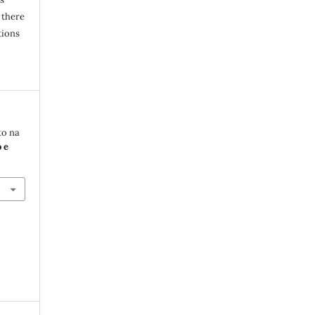
 there
tions
to na
 e