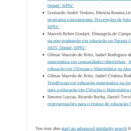
Dossiê: SIPEC
Leonardo André Testoni, Patrícia Rosana L
programa extensionista: Percepções de futu
SIPEC
Marceli Behm Goulart, Elisangela de Campo
na pós-graduação em educação no Paraná (2
2025: Dossiê: SIPEC
Gilmar Macedo de Brito, Isabel Rodrigues 
matemática em comunidades ribeirinhas
,
A
educação em Ciências e Matemática na Am
Gilmar Macedo de Brito, Isabel Cristina Ro
Tendências em educação matemática na A
para a educação em Ciências e Matemática
Simone Luccas, Ricardo Rocha, Daniel Trev
representações para o ensino de educação 
You may also
start an advanced similarity search
fo