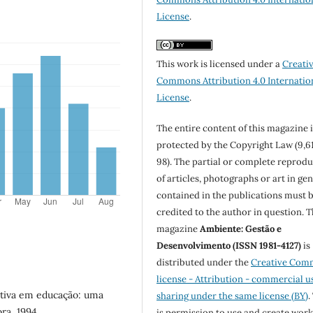
License
.
This work is licensed under a
Creati
Commons Attribution 4.0 Internatio
License
.
The entire content of this magazine i
protected by the Copyright Law (9,6
98). The partial or complete reprod
of articles, photographs or art in ge
contained in the publications must 
credited to the author in question. 
magazine
Ambiente: Gestão e
Desenvolvimento (ISSN 1981-4127)
is
distributed under the
Creative Com
license - Attribution - commercial u
ativa em educação: uma
sharing under the same license (BY)
.
ra, 1994.
is permission to use and create work