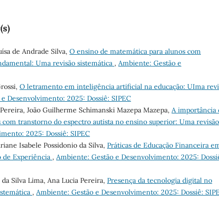
(s)
uísa de Andrade Silva,
O ensino de matemática para alunos com
undamental: Uma revisão sistemática
,
Ambiente: Gestão e
Grossi,
O letramento em inteligência artificial na educação: UIma rev
 e Desenvolvimento: 2025: Dossiê: SIPEC
a Pereira, João Guilherme Schimanski Mazepa Mazepa,
A importância 
as com transtorno do espectro autista no ensino superior: Uma revisão
imento: 2025: Dossiê: SIPEC
riane Isabele Possidonio da Silva,
Práticas de Educação Financeira e
 de Experiência
,
Ambiente: Gestão e Desenvolvimento: 2025: Dossi
 da Silva Lima, Ana Lucia Pereira,
Presença da tecnologia digital no
istemática
,
Ambiente: Gestão e Desenvolvimento: 2025: Dossiê: SIP