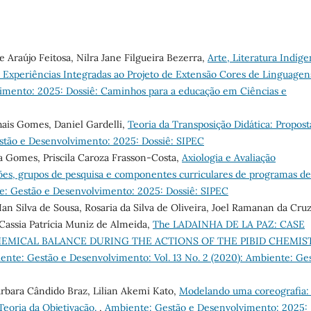
 Araújo Feitosa, Nilra Jane Filgueira Bezerra,
Arte, Literatura Indíge
 Experiências Integradas ao Projeto de Extensão Cores de Linguagen
imento: 2025: Dossiê: Caminhos para a educação em Ciências e
hais Gomes, Daniel Gardelli,
Teoria da Transposição Didática: Propost
tão e Desenvolvimento: 2025: Dossiê: SIPEC
a Gomes, Priscila Caroza Frasson-Costa,
Axiologia e Avaliação
s, grupos de pesquisa e componentes curriculares de programas de
: Gestão e Desenvolvimento: 2025: Dossiê: SIPEC
 Ian Silva de Sousa, Rosaria da Silva de Oliveira, Joel Ramanan da Cruz
Cassia Patrícia Muniz de Almeida,
The LADAINHA DE LA PAZ: CASE
MICAL BALANCE DURING THE ACTIONS OF THE PIBID CHEMIS
ente: Gestão e Desenvolvimento: Vol. 13 No. 2 (2020): Ambiente: Ge
árbara Cândido Braz, Lilian Akemi Kato,
Modelando uma coreografia
Teoria da Objetivação.
,
Ambiente: Gestão e Desenvolvimento: 2025: