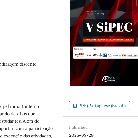
ndizagem discente
PDF (Portuguese (Brazil))
apel importante na
nando desafios que
 estudantes. Além de
Published
oportunizam a participação
2025-08-29
e execução das atividades,