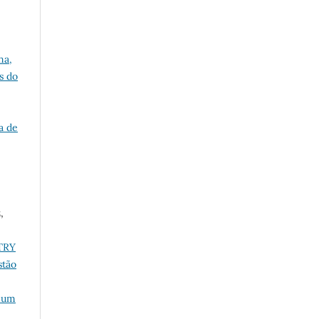
na,
s do
a de
,
TRY
stão
: um