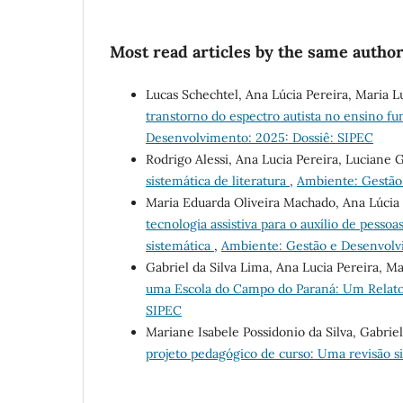
Most read articles by the same author
Lucas Schechtel, Ana Lúcia Pereira, Maria L
transtorno do espectro autista no ensino f
Desenvolvimento: 2025: Dossiê: SIPEC
Rodrigo Alessi, Ana Lucia Pereira, Luciane 
sistemática de literatura
,
Ambiente: Gestão
Maria Eduarda Oliveira Machado, Ana Lúci
tecnologia assistiva para o auxílio de pesso
sistemática
,
Ambiente: Gestão e Desenvolv
Gabriel da Silva Lima, Ana Lucia Pereira, Ma
uma Escola do Campo do Paraná: Um Relato
SIPEC
Mariane Isabele Possidonio da Silva, Gabriel
projeto pedagógico de curso: Uma revisão s