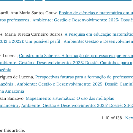
inardi, Ana Maria Santos Gouw,
Ensino de ciências e matemática em 
ros professores
,
Ambiente: Gestão e Desenvolvimento: 2025: Dossiê
s, Maria Tereza Carneiro Soares,
A Pesquisa em educação matemátic
013 a 2022): Um possível perfil
,
Ambiente: Gestão e Desenvolvimen
de Lucena,
Construindo Saberes: A formação de professores que ens
mbiente: Gestão e Desenvolvimento: 2025: Dossiê: Caminhos para a
azônia
drigues de Lucena,
Perspectivas futuras para a formação de professore
mazônia
,
Ambiente: Gestão e Desenvolvimento: 2025: Dossiê: Camin
 na Amazônia
isan Sanzovo,
Mapeamento sistemático: O uso das múltiplas
financeira
,
Ambiente: Gestão e Desenvolvimento: 2025: Dossiê: SIP
1-10 of 138
Nex
r this article.