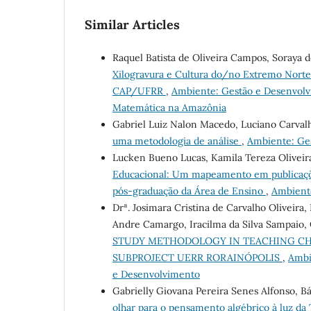
Similar Articles
Raquel Batista de Oliveira Campos, Soraya de
Xilogravura e Cultura do/no Extremo Norte
CAP/UFRR
,
Ambiente: Gestão e Desenvolv
Matemática na Amazônia
Gabriel Luiz Nalon Macedo, Luciano Carval
uma metodologia de análise
,
Ambiente: Ges
Lucken Bueno Lucas, Kamila Tereza Oliveir
Educacional: Um mapeamento em publicaçõe
pós-graduação da Área de Ensino
,
Ambiente
Drª. Josimara Cristina de Carvalho Oliveira,
Andre Camargo, Iracilma da Silva Sampaio, 
STUDY METHODOLOGY IN TEACHING CHE
SUBPROJECT UERR RORAINÓPOLIS
,
Ambi
e Desenvolvimento
Gabrielly Giovana Pereira Senes Alfonso, B
olhar para o pensamento algébrico à luz da 