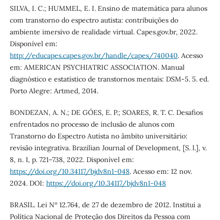
SILVA, I. C.; HUMMEL, E. I. Ensino de matemática para alunos
com transtorno do espectro autista: contribuições do
ambiente imersivo de realidade virtual. Capes.gov.br, 2022.
Disponível em:
http://educapes.capes.gov.br/handle/capes/740040
. Acesso
em: AMERICAN PSYCHIATRIC ASSOCIATION. Manual
diagnóstico e estatístico de transtornos mentais: DSM-5. 5. ed.
Porto Alegre: Artmed, 2014.
BONDEZAN, A. N.; DE GÓES, E. P.; SOARES, R. T. C. Desafios
enfrentados no processo de inclusão de alunos com
Transtorno do Espectro Autista no âmbito universitário:
revisão integrativa. Brazilian Journal of Development, [S. l.], v.
8, n. 1, p. 721–738, 2022. Disponível em:
https://doi.org/10.34117/bjdv8n1-048
. Acesso em: 12 nov.
2024. DOI:
https://doi.org/10.34117/bjdv8n1-048
BRASIL. Lei Nº 12.764, de 27 de dezembro de 2012. Institui a
Política Nacional de Proteção dos Direitos da Pessoa com