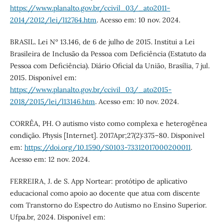
https://www.planalto.gov.br/ccivil_03/_ato2011-
2014/2012/lei/l12764.htm
. Acesso em: 10 nov. 2024.
BRASIL. Lei Nº 13.146, de 6 de julho de 2015. Institui a Lei
Brasileira de Inclusão da Pessoa com Deficiência (Estatuto da
Pessoa com Deficiência). Diário Oficial da União, Brasília, 7 jul.
2015. Disponível em:
https://www.planalto.gov.br/ccivil_03/_ato2015-
2018/2015/lei/l13146.htm
. Acesso em: 10 nov. 2024.
CORRÊA, PH. O autismo visto como complexa e heterogênea
condição. Physis [Internet]. 2017Apr;27(2):375–80. Disponivel
em:
https://doi.org/10.1590/S0103-73312017000200011
.
Acesso em: 12 nov. 2024.
FERREIRA, J. de S. App Nortear: protótipo de aplicativo
educacional como apoio ao docente que atua com discente
com Transtorno do Espectro do Autismo no Ensino Superior.
Ufpa.br, 2024. Disponível em: