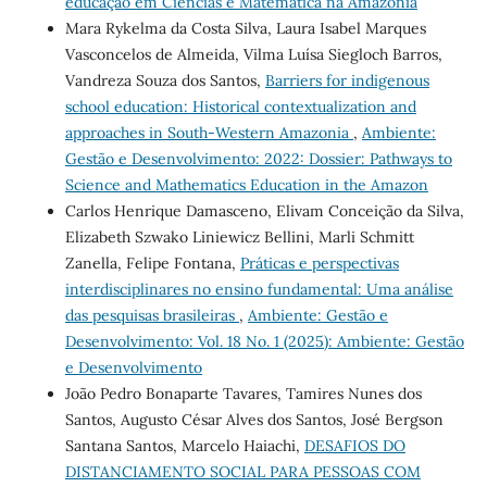
educação em Ciências e Matemática na Amazônia
Mara Rykelma da Costa Silva, Laura Isabel Marques
Vasconcelos de Almeida, Vilma Luísa Siegloch Barros,
Vandreza Souza dos Santos,
Barriers for indigenous
school education: Historical contextualization and
approaches in South-Western Amazonia
,
Ambiente:
Gestão e Desenvolvimento: 2022: Dossier: Pathways to
Science and Mathematics Education in the Amazon
Carlos Henrique Damasceno, Elivam Conceição da Silva,
Elizabeth Szwako Liniewicz Bellini, Marli Schmitt
Zanella, Felipe Fontana,
Práticas e perspectivas
interdisciplinares no ensino fundamental: Uma análise
das pesquisas brasileiras
,
Ambiente: Gestão e
Desenvolvimento: Vol. 18 No. 1 (2025): Ambiente: Gestão
e Desenvolvimento
João Pedro Bonaparte Tavares, Tamires Nunes dos
Santos, Augusto César Alves dos Santos, José Bergson
Santana Santos, Marcelo Haiachi,
DESAFIOS DO
DISTANCIAMENTO SOCIAL PARA PESSOAS COM