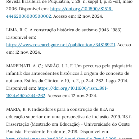
Revista Brasileira de Psiquiatria, v. 28, n. suppl 1, p. s3–s11, maio
2006. Disponível em:
https://doi.org/10.1590/S1516-
44462006000500002
. Acesso em: 12 nov. 2024.
LIMA, R. C. A construção histórica do autismo (1943-1983).
Disponível em:
https://www.researchgate.net/publication/348169211
. Acesso
em: 12 nov. 2024.
MARFINATI, A. C.; ABRÃO, J. L. F. Um percurso pela psiquiatria
infantil: dos antecedentes históricos à origem do conceito de
autismo. Estilos da Clínica, v. 19, n. 2, p. 244–262, 1 ago. 2014.
Disponível em:
https://doi.org/10.11606/issn.1981-
1624.v19i2p244-262
. Acesso em: 12 nov. 2024.
MARIA, R. P. Indicadores para a construção de REA na
educação superior em uma perspectiva de inclusão. 2019. 113 f.
Dissertação (Mestrado em Educação) - Universidade do Oeste
Paulista, Presidente Prudente, 2019. Disponível em: