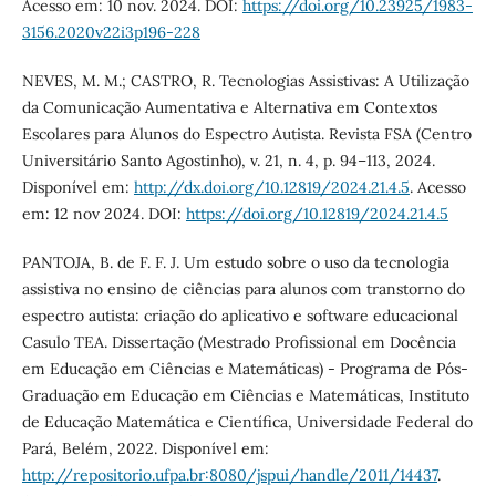
Acesso em: 10 nov. 2024. DOI:
https://doi.org/10.23925/1983-
3156.2020v22i3p196-228
NEVES, M. M.; CASTRO, R. Tecnologias Assistivas: A Utilização
da Comunicação Aumentativa e Alternativa em Contextos
Escolares para Alunos do Espectro Autista. Revista FSA (Centro
Universitário Santo Agostinho), v. 21, n. 4, p. 94–113, 2024.
Disponível em:
http://dx.doi.org/10.12819/2024.21.4.5
. Acesso
em: 12 nov 2024. DOI:
https://doi.org/10.12819/2024.21.4.5
PANTOJA, B. de F. F. J. Um estudo sobre o uso da tecnologia
assistiva no ensino de ciências para alunos com transtorno do
espectro autista: criação do aplicativo e software educacional
Casulo TEA. Dissertação (Mestrado Profissional em Docência
em Educação em Ciências e Matemáticas) - Programa de Pós-
Graduação em Educação em Ciências e Matemáticas, Instituto
de Educação Matemática e Científica, Universidade Federal do
Pará, Belém, 2022. Disponível em:
http://repositorio.ufpa.br:8080/jspui/handle/2011/14437
.