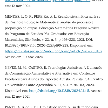
http://bdtd.unoeste.br:8080/jspui/handle/jspui/1209
. Acesso
em: 12 nov 2024.
MENDES, L. O. R.; PEREIRA, A. L. Revisão sistemática na área
de Ensino e Educação Matemática: análise do processo e
proposição de etapas. Educação Matemática Pesquisa Revista
do Programa de Estudos Pós-Graduados em Educação
Matemática, São Paulo, v. 22, n. 3, p. 196–228, 2021. DOI:
10.23925/1983-3156.2020v22i3p196-228. Disponível em:
https://revistas.pucsp.br/index.php/emp/article/view/50437
.
Acesso em: 10 nov. 2024.
NEVES, M. M.; CASTRO, R. Tecnologias Assistivas: A Utilização
da Comunicação Aumentativa e Alternativa em Contextos
Escolares para Alunos do Espectro Autista. Revista FSA (Centro
Universitário Santo Agostinho), v. 21, n. 4, p. 94–113, 2024.
Disponível em:
http://dx.doi.org/10.12819/2024.21.4.5
. Acesso
em: 12 nov 2024.
PANTOJA, B. de F. F. J. Um estudo sobre o uso da tecnologia