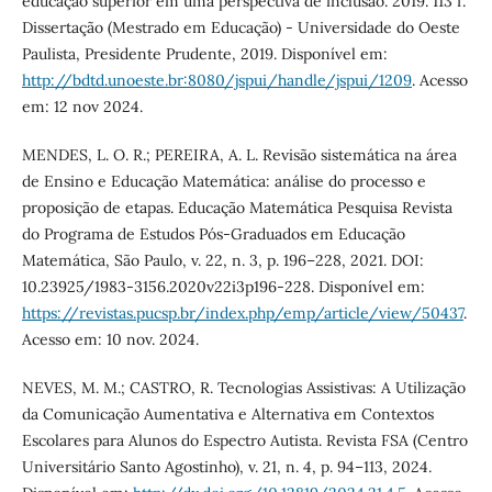
educação superior em uma perspectiva de inclusão. 2019. 113 f.
Dissertação (Mestrado em Educação) - Universidade do Oeste
Paulista, Presidente Prudente, 2019. Disponível em:
http://bdtd.unoeste.br:8080/jspui/handle/jspui/1209
. Acesso
em: 12 nov 2024.
MENDES, L. O. R.; PEREIRA, A. L. Revisão sistemática na área
de Ensino e Educação Matemática: análise do processo e
proposição de etapas. Educação Matemática Pesquisa Revista
do Programa de Estudos Pós-Graduados em Educação
Matemática, São Paulo, v. 22, n. 3, p. 196–228, 2021. DOI:
10.23925/1983-3156.2020v22i3p196-228. Disponível em:
https://revistas.pucsp.br/index.php/emp/article/view/50437
.
Acesso em: 10 nov. 2024.
NEVES, M. M.; CASTRO, R. Tecnologias Assistivas: A Utilização
da Comunicação Aumentativa e Alternativa em Contextos
Escolares para Alunos do Espectro Autista. Revista FSA (Centro
Universitário Santo Agostinho), v. 21, n. 4, p. 94–113, 2024.