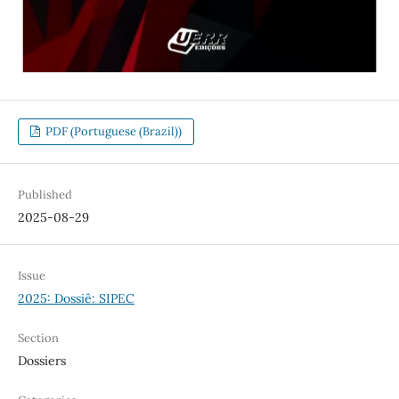
PDF (Portuguese (Brazil))
Published
2025-08-29
Issue
2025: Dossiê: SIPEC
Section
Dossiers