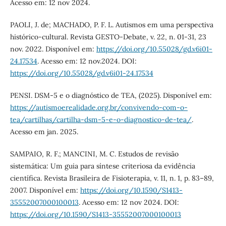
Acesso em: 12 nov 2024.
PAOLI, J. de; MACHADO, P. F. L. Autismos em uma perspectiva
histórico-cultural. Revista GESTO-Debate, v. 22, n. 01-31, 23
nov. 2022. Disponível em:
https://doi.org/10.55028/gd.v6i01-
24.17534
. Acesso em: 12 nov.2024. DOI:
https://doi.org/10.55028/gd.v6i01-24.17534
PENSI. DSM-5 e o diagnóstico de TEA, (2025). Disponível em:
https://autismoerealidade.org.br/convivendo-com-o-
tea/cartilhas/cartilha-dsm-5-e-o-diagnostico-de-tea/
.
Acesso em jan. 2025.
SAMPAIO, R. F.; MANCINI, M. C. Estudos de revisão
sistemática: Um guia para síntese criteriosa da evidência
científica. Revista Brasileira de Fisioterapia, v. 11, n. 1, p. 83–89,
2007. Disponível em:
https://doi.org/10.1590/S1413-
35552007000100013
. Acesso em: 12 nov 2024. DOI:
https://doi.org/10.1590/S1413-35552007000100013