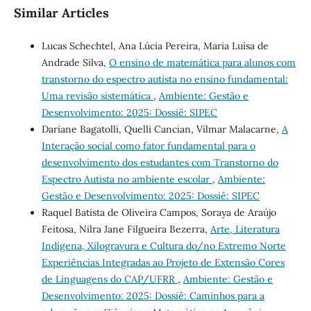
Similar Articles
Lucas Schechtel, Ana Lúcia Pereira, Maria Luísa de
Andrade Silva,
O ensino de matemática para alunos com
transtorno do espectro autista no ensino fundamental:
Uma revisão sistemática
,
Ambiente: Gestão e
Desenvolvimento: 2025: Dossiê: SIPEC
Dariane Bagatolli, Quelli Cancian, Vilmar Malacarne,
A
Interação social como fator fundamental para o
desenvolvimento dos estudantes com Transtorno do
Espectro Autista no ambiente escolar
,
Ambiente:
Gestão e Desenvolvimento: 2025: Dossiê: SIPEC
Raquel Batista de Oliveira Campos, Soraya de Araújo
Feitosa, Nilra Jane Filgueira Bezerra,
Arte, Literatura
Indígena, Xilogravura e Cultura do/no Extremo Norte
Experiências Integradas ao Projeto de Extensão Cores
de Linguagens do CAP/UFRR
,
Ambiente: Gestão e
Desenvolvimento: 2025: Dossiê: Caminhos para a