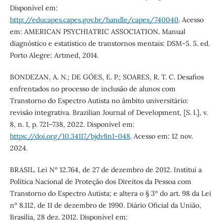
Disponível em:
http://educapes.capes.gov.br/handle/capes/740040
. Acesso
em: AMERICAN PSYCHIATRIC ASSOCIATION. Manual
diagnóstico e estatístico de transtornos mentais: DSM-5. 5. ed.
Porto Alegre: Artmed, 2014.
BONDEZAN, A. N.; DE GÓES, E. P.; SOARES, R. T. C. Desafios
enfrentados no processo de inclusão de alunos com
Transtorno do Espectro Autista no âmbito universitário:
revisão integrativa. Brazilian Journal of Development, [S. l.], v.
8, n. 1, p. 721–738, 2022. Disponível em:
https://doi.org/10.34117/bjdv8n1-048
. Acesso em: 12 nov.
2024.
BRASIL. Lei Nº 12.764, de 27 de dezembro de 2012. Institui a
Política Nacional de Proteção dos Direitos da Pessoa com
Transtorno do Espectro Autista; e altera o § 3º do art. 98 da Lei
nº 8.112, de 11 de dezembro de 1990. Diário Oficial da União,
Brasília, 28 dez. 2012. Disponível em: