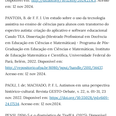
Disponível em:
http://dx.doi.org/10.12819/2024.21.4.5
. Acesso
em: 12 nov 2024.
PANTOJA, B. de F. F. J. Um estudo sobre o uso da tecnologia
assistiva no ensino de ciências para alunos com transtorno do
espectro autista: criação do aplicativo e software educacional
Casulo TEA. Dissertação (Mestrado Profissional em Docência
em Educação em Ciências e Matemáticas) - Programa de Pós-
Graduação em Educação em Ciências e Matemáticas, Instituto
de Educação Matemática e Científica, Universidade Federal do
Pará, Belém, 2022. Disponível em:
http://repositorio.ufpa.br:8080/jspui/handle/2011/14437
.
Acesso em: 12 nov 2024.
PAOLI, J. de; MACHADO, P. F. L. Autismos em uma perspectiva
histórico-cultural. Revista GESTO-Debate, v. 22, n. 01-31, 23
nov. 2022. Disponível em:
https://doi.org/10.55028/gd.v6i01-
24.17534
. Acesso em: 12 nov.2024.
PENSI. DSM-5 e o diagnóstico de TiudEA, (2025). Disponível