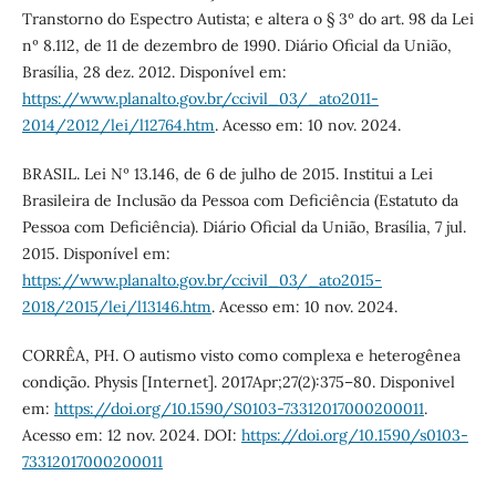
Transtorno do Espectro Autista; e altera o § 3º do art. 98 da Lei
nº 8.112, de 11 de dezembro de 1990. Diário Oficial da União,
Brasília, 28 dez. 2012. Disponível em:
https://www.planalto.gov.br/ccivil_03/_ato2011-
2014/2012/lei/l12764.htm
. Acesso em: 10 nov. 2024.
BRASIL. Lei Nº 13.146, de 6 de julho de 2015. Institui a Lei
Brasileira de Inclusão da Pessoa com Deficiência (Estatuto da
Pessoa com Deficiência). Diário Oficial da União, Brasília, 7 jul.
2015. Disponível em:
https://www.planalto.gov.br/ccivil_03/_ato2015-
2018/2015/lei/l13146.htm
. Acesso em: 10 nov. 2024.
CORRÊA, PH. O autismo visto como complexa e heterogênea
condição. Physis [Internet]. 2017Apr;27(2):375–80. Disponivel
em:
https://doi.org/10.1590/S0103-73312017000200011
.
Acesso em: 12 nov. 2024. DOI:
https://doi.org/10.1590/s0103-
73312017000200011