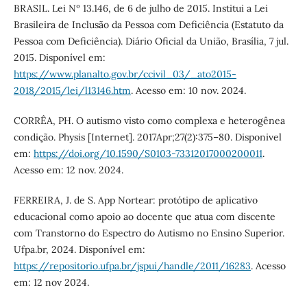
BRASIL. Lei Nº 13.146, de 6 de julho de 2015. Institui a Lei
Brasileira de Inclusão da Pessoa com Deficiência (Estatuto da
Pessoa com Deficiência). Diário Oficial da União, Brasília, 7 jul.
2015. Disponível em:
https://www.planalto.gov.br/ccivil_03/_ato2015-
2018/2015/lei/l13146.htm
. Acesso em: 10 nov. 2024.
CORRÊA, PH. O autismo visto como complexa e heterogênea
condição. Physis [Internet]. 2017Apr;27(2):375–80. Disponivel
em:
https://doi.org/10.1590/S0103-73312017000200011
.
Acesso em: 12 nov. 2024.
FERREIRA, J. de S. App Nortear: protótipo de aplicativo
educacional como apoio ao docente que atua com discente
com Transtorno do Espectro do Autismo no Ensino Superior.
Ufpa.br, 2024. Disponível em:
https://repositorio.ufpa.br/jspui/handle/2011/16283
. Acesso
em: 12 nov 2024.