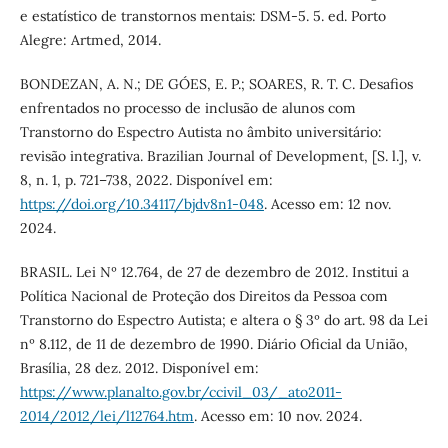
e estatístico de transtornos mentais: DSM-5. 5. ed. Porto
Alegre: Artmed, 2014.
BONDEZAN, A. N.; DE GÓES, E. P.; SOARES, R. T. C. Desafios
enfrentados no processo de inclusão de alunos com
Transtorno do Espectro Autista no âmbito universitário:
revisão integrativa. Brazilian Journal of Development, [S. l.], v.
8, n. 1, p. 721–738, 2022. Disponível em:
https://doi.org/10.34117/bjdv8n1-048
. Acesso em: 12 nov.
2024.
BRASIL. Lei Nº 12.764, de 27 de dezembro de 2012. Institui a
Política Nacional de Proteção dos Direitos da Pessoa com
Transtorno do Espectro Autista; e altera o § 3º do art. 98 da Lei
nº 8.112, de 11 de dezembro de 1990. Diário Oficial da União,
Brasília, 28 dez. 2012. Disponível em:
https://www.planalto.gov.br/ccivil_03/_ato2011-
2014/2012/lei/l12764.htm
. Acesso em: 10 nov. 2024.