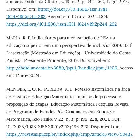
autismo. Estilos da Clínica, v. 19, n. 2, p. 244–262, 1 ago. 2014.
Disponível em:
https://doi.org/10.11606/issn.1981-
1624.v19i2p244-262
. Acesso em: 12 nov. 2024. DOI:
https://doi.org/10.11606/issn.1981-1624.v19i2p244-262
MARIA, R. P. Indicadores para a construção de REA na
educação superior em uma perspectiva de inclusão. 2019. 113 f.
Dissertação (Mestrado em Educação) - Universidade do Oeste
Paulista, Presidente Prudente, 2019. Disponível em:
http://bdtd.unoeste.br:8080/jspui/handle/jspui/1209
. Acesso
em: 12 nov 2024.
MENDES, L. O. R.; PEREIRA, A. L. Revisão sistemática na área
de Ensino e Educação Matemática: análise do processo e
proposição de etapas. Educação Matemática Pesquisa Revista
do Programa de Estudos Pós-Graduados em Educação
Matemática, São Paulo, v. 22, n. 3, p. 196–228, 2021. DOI:
10.23925/1983-3156.2020v22i3p196-228. Disponível em:
https://revistas.pucsp.br/index.php/emp/article/view/50437
.