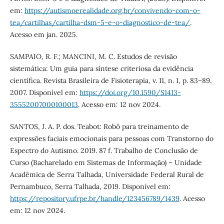
em:
https://autismoerealidade.org.br/convivendo-com-o-
tea/cartilhas/cartilha-dsm-5-e-o-diagnostico-de-tea/
.
Acesso em jan. 2025.
SAMPAIO, R. F.; MANCINI, M. C. Estudos de revisão
sistemática: Um guia para síntese criteriosa da evidência
científica. Revista Brasileira de Fisioterapia, v. 11, n. 1, p. 83–89,
2007. Disponível em:
https://doi.org/10.1590/S1413-
35552007000100013
. Acesso em: 12 nov 2024.
SANTOS, J. A. P. dos. Teabot: Robô para treinamento de
expressões faciais emocionais para pessoas com Transtorno do
Espectro do Autismo. 2019. 87 f. Trabalho de Conclusão de
Curso (Bacharelado em Sistemas de Informação) – Unidade
Acadêmica de Serra Talhada, Universidade Federal Rural de
Pernambuco, Serra Talhada, 2019. Disponível em:
https://repository.ufrpe.br/handle/123456789/1439
. Acesso
em: 12 nov 2024.