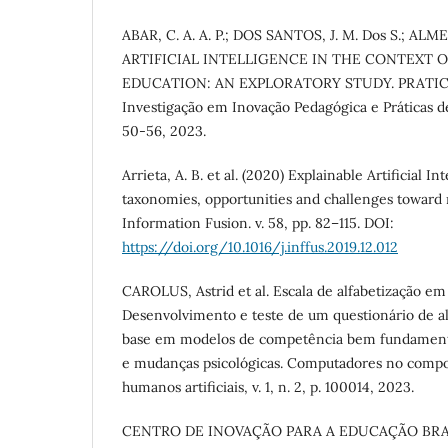
ABAR, C. A. A. P.; DOS SANTOS, J. M. Dos S.; ALM
ARTIFICIAL INTELLIGENCE IN THE CONTEXT 
EDUCATION: AN EXPLORATORY STUDY. PRATICA -
Investigação em Inovação Pedagógica e Práticas de 
50-56, 2023.
Arrieta, A. B. et al. (2020) Explainable Artificial I
taxonomies, opportunities and challenges toward 
Information Fusion. v. 58, pp. 82–115. DOI:
https://doi.org/10.1016/j.inffus.2019.12.012
CAROLUS, Astrid et al. Escala de alfabetização e
Desenvolvimento e teste de um questionário de a
base em modelos de competência bem fundamen
e mudanças psicológicas. Computadores no com
humanos artificiais, v. 1, n. 2, p. 100014, 2023.
CENTRO DE INOVAÇÃO PARA A EDUCAÇÃO BRASI