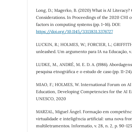
Long, D.; Magerko, B. (2020) What is AI Literacy
Considerations. In Proceedings of the 2020 CHI
factors in computing systems (pp. 1–16). DOI:
https://doi.org/10.1145/3313831.3376727
LUCKIN, R.; HOLMES, W.; FORCIER, L.; GRIFFITHS
unleashed. Um argumento para IA na Educação, v. 
LUDKE, M., ANDRÉ, M. E. D. A. (1986). Abordagens 
pesquisa etnográfica e o estudo de caso (pp. 11-24)
MIAO, F.; HOLMES, W. International Forum on AI 
Education, Developing Competencies for the AI Era
UNESCO, 2020
MARZAL, Miguel Ángel. Formação em competências
virtualidade e inteligência artificial: uma nova fro
multiletramentos. Informatio, v. 28, n. 2, p. 90-12