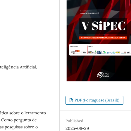
ligência Artificial,
PDF (Portuguese (Brazil))
mática sobre o letramento
ca. Como pergunta de
Published
as pesquisas sobre o
2025-08-29