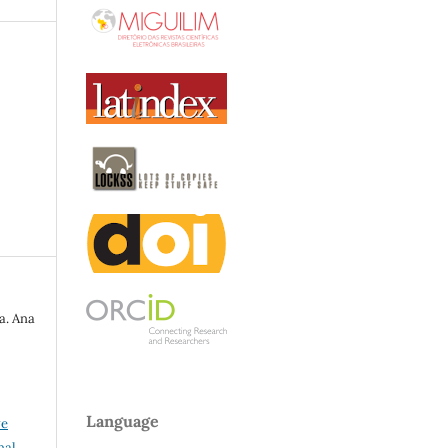
a. Ana
Language
ve
nal