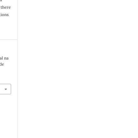
 there
tions
al na
 de