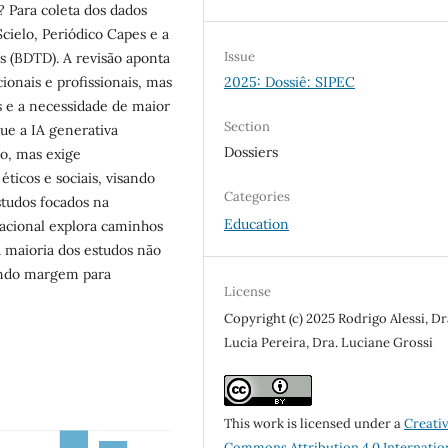
? Para coleta dos dados
cielo, Periódico Capes e a
Issue
es (BDTD). A revisão aponta
2025: Dossiê: SIPEC
onais e profissionais, mas
as e a necessidade de maior
Section
ue a IA generativa
Dossiers
o, mas exige
ticos e sociais, visando
Categories
studos focados na
Education
acional explora caminhos
 a maioria dos estudos não
xando margem para
License
Copyright (c) 2025 Rodrigo Alessi, Dr
Lucia Pereira, Dra. Luciane Grossi
This work is licensed under a
Creati
Commons Attribution 4.0 Internatio