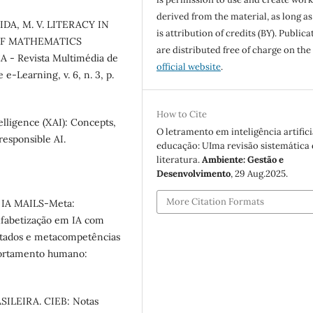
derived from the material, as long as
EIDA, M. V. LITERACY IN
is attribution of credits (BY). Publica
OF MATHEMATICS
are distributed free of charge on the
 Revista Multimédia de
official website
.
e-Learning, v. 6, n. 3, p.
How to Cite
ntelligence (XAI): Concepts,
O letramento em inteligência artifici
responsible AI.
educação: UIma revisão sistemática
literatura.
Ambiente: Gestão e
Desenvolvimento
, 29 Aug.2025.
More Citation Formats
m IA MAILS-Meta:
lfabetização em IA com
tados e metacompetências
portamento humano:
LEIRA. CIEB: Notas