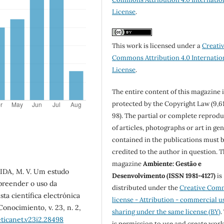
License
.
This work is licensed under a
Creati
Commons Attribution 4.0 Internatio
License
.
The entire content of this magazine i
protected by the Copyright Law (9,6
98). The partial or complete reprod
of articles, photographs or art in ge
contained in the publications must 
credited to the author in question. 
magazine
Ambiente: Gestão e
EIDA, M. V. Um estudo
Desenvolvimento (ISSN 1981-4127)
is
preender o uso da
distributed under the
Creative Com
sta científica electrónica
license - Attribution - commercial u
onocimiento, v. 23, n. 2,
sharing under the same license (BY)
.
ticanet.v23i2.28498
is permission to use and create work