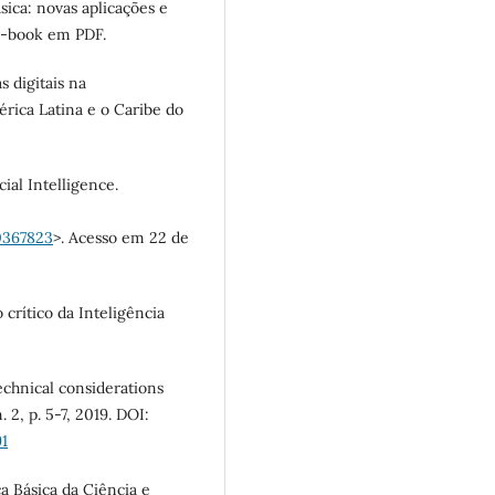
sica: novas aplicações e
 E-book em PDF.
s digitais na
rica Latina e o Caribe do
ial Intelligence.
0367823
>. Acesso em 22 de
rítico da Inteligência
echnical considerations
. 2, p. 5-7, 2019. DOI:
91
ca Básica da Ciência e