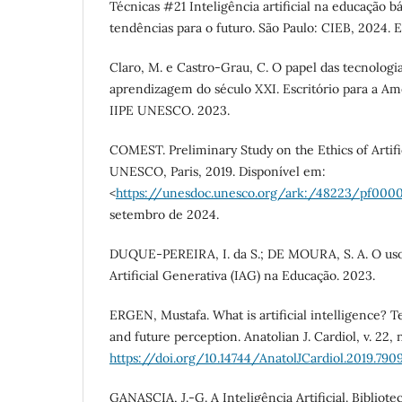
Técnicas #21 Inteligência artificial na educação bá
tendências para o futuro. São Paulo: CIEB, 2024.
Claro, M. e Castro-Grau, C. O papel das tecnologia
aprendizagem do século XXI. Escritório para a Amé
IIPE UNESCO. 2023.
COMEST. Preliminary Study on the Ethics of Artific
UNESCO, Paris, 2019. Disponível em:
<
https://unesdoc.unesco.org/ark:/48223/pf000
setembro de 2024.
DUQUE-PEREIRA, I. da S.; DE MOURA, S. A. O uso c
Artificial Generativa (IAG) na Educação. 2023.
ERGEN, Mustafa. What is artificial intelligence? T
and future perception. Anatolian J. Cardiol, v. 22, n
https://doi.org/10.14744/AnatolJCardiol.2019.790
GANASCIA, J.-G. A Inteligência Artificial. Bibliote