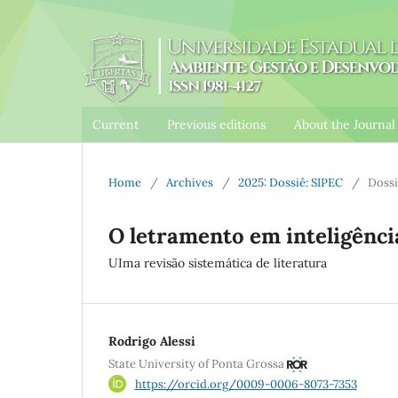
Current
Previous editions
About the Journa
Home
/
Archives
/
2025: Dossiê: SIPEC
/
Dossi
O letramento em inteligência
UIma revisão sistemática de literatura
Rodrigo Alessi
State University of Ponta Grossa
https://orcid.org/0009-0006-8073-7353