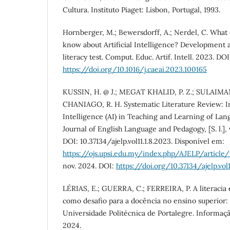
Cultura. Instituto Piaget: Lisbon, Portugal, 1993.
Hornberger, M.; Bewersdorff, A.; Nerdel, C. What 
know about Artificial Intelligence? Development a
literacy test. Comput. Educ. Artif. Intell. 2023. DOI
https://doi.org/10.1016/j.caeai.2023.100165
KUSSIN, H. @ J.; MEGAT KHALID, P. Z.; SULAIMAN,
CHANIAGO, R. H. Systematic Literature Review: Int
Intelligence (AI) in Teaching and Learning of Lan
Journal of English Language and Pedagogy, [S. l.], v.
DOI: 10.37134/ajelp.vol11.1.8.2023. Disponível em:
https://ojs.upsi.edu.my/index.php/AJELP/articl
nov. 2024. DOI:
https://doi.org/10.37134/ajelp.vol1
LÉRIAS, E.; GUERRA, C.; FERREIRA, P. A literacia e
como desafio para a docência no ensino superior:
Universidade Politécnica de Portalegre. Informação,
2024.