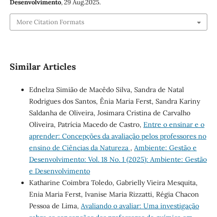
Desenvolvimento
, 29 Aug.2025.
More Citation Formats
Similar Articles
Ednelza Simião de Macêdo Silva, Sandra de Natal
Rodrigues dos Santos, Ênia Maria Ferst, Sandra Kariny
Saldanha de Oliveira, Josimara Cristina de Carvalho
Oliveira, Patrícia Macedo de Castro,
Entre o ensinar e o
aprender: Concepções da avaliação pelos professores no
ensino de Ciências da Natureza
,
Ambiente: Gestão e
Desenvolvimento: Vol. 18 No. 1 (2025): Ambiente: Gestão
e Desenvolvimento
Katharine Coimbra Toledo, Gabrielly Vieira Mesquita,
Enia Maria Ferst, Ivanise Maria Rizzatti, Régia Chacon
Pessoa de Lima,
Avaliando o avaliar: Uma investigação