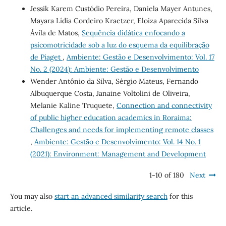
Jessik Karem Custódio Pereira, Daniela Mayer Antunes,
Mayara Lídia Cordeiro Kraetzer, Eloiza Aparecida Silva
Ávila de Matos,
Sequência didática enfocando a
psicomotricidade sob a luz do esquema da equilibração
de Piaget
,
Ambiente: Gestão e Desenvolvimento: Vol. 17
No. 2 (2024): Ambiente: Gestão e Desenvolvimento
Wender Antônio da Silva, Sérgio Mateus, Fernando
Albuquerque Costa, Janaine Voltolini de Oliveira,
Melanie Kaline Truquete,
Connection and connectivity
of public higher education academics in Roraima:
Challenges and needs for implementing remote classes
,
Ambiente: Gestão e Desenvolvimento: Vol. 14 No. 1
(2021): Environment: Management and Development
1-10 of 180
Next
You may also
start an advanced similarity search
for this
article.