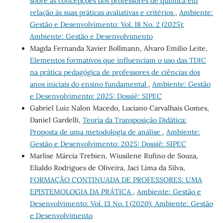
sobre as concepções dos professores de química em
relação às suas práticas avaliativas e critérios
,
Ambiente:
Gestão e Desenvolvimento: Vol. 18 No. 2 (2025):
Ambiente: Gestão e Desenvolvimento
Magda Fernanda Xavier Bollmann, Alvaro Emilio Leite,
Elementos formativos que influenciam o uso das TDIC
na prática pedagógica de professores de ciências dos
anos iniciais do ensino fundamental
,
Ambiente: Gestão
e Desenvolvimento: 2025: Dossiê: SIPEC
Gabriel Luiz Nalon Macedo, Luciano Carvalhais Gomes,
Daniel Gardelli,
Teoria da Transposição Didática:
Proposta de uma metodologia de análise
,
Ambiente:
Gestão e Desenvolvimento: 2025: Dossiê: SIPEC
Marlise Márcia Trebien, Wiusilene Rufino de Souza,
Elialdo Rodrigues de Oliveira, Jaci Lima da Silva,
FORMAÇÃO CONTINUADA DE PROFESSORES: UMA
EPISTEMOLOGIA DA PRÁTICA
,
Ambiente: Gestão e
Desenvolvimento: Vol. 13 No. 1 (2020): Ambiente: Gestão
e Desenvolvimento