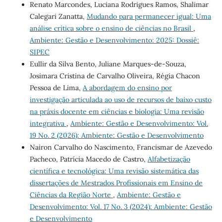
Renato Marcondes, Luciana Rodrigues Ramos, Shalimar
Calegari Zanatta,
Mudando para permanecer igual: Uma
análise crítica sobre o ensino de ciências no Brasil
,
Ambiente: Gestão e Desenvolvimento: 2025: Dossiê:
SIPEC
Eullir da Silva Bento, Juliane Marques-de-Souza,
Josimara Cristina de Carvalho Oliveira, Régia Chacon
Pessoa de Lima,
A abordagem do ensino por
investigação articulada ao uso de recursos de baixo custo
na práxis docente em ciências e biologia: Uma revisão
integrativa
,
Ambiente: Gestão e Desenvolvimento: Vol.
19 No. 2 (2026): Ambiente: Gestão e Desenvolvimento
Nairon Carvalho do Nascimento, Francismar de Azevedo
Pacheco, Patrícia Macedo de Castro,
Alfabetização
científica e tecnológica: Uma revisão sistemática das
dissertações de Mestrados Profissionais em Ensino de
Ciências da Região Norte
,
Ambiente: Gestão e
Desenvolvimento: Vol. 17 No. 3 (2024): Ambiente: Gestão
e Desenvolvimento