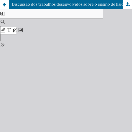
Discussão dos trabalhos desenvolvidos sobre o ensino de física no novo ensino médio brasileiro