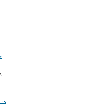
he
a,
022: