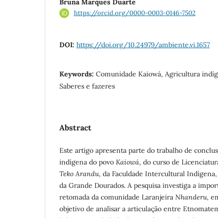
Bruna Marques Duarte
https://orcid.org/0000-0003-0146-7502
DOI:
https://doi.org/10.24979/ambiente.vi.1657
Keywords:
Comunidade Kaiowá, Agricultura indíg
Saberes e fazeres
Abstract
Este artigo apresenta parte do trabalho de concl
indígena do povo
Kaiowá
, do curso de Licenciatur
Teko Arandu
, da Faculdade Intercultural Indígena
da Grande Dourados. A pesquisa investiga a impor
retomada da comunidade Laranjeira
Nhanderu
, e
objetivo de analisar a articulação entre Etnomate