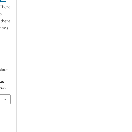
 There
s
 there
tions
okue:
e:
025.