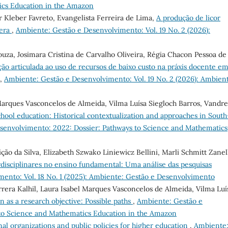
ics Education in the Amazon
r Kleber Favreto, Evangelista Ferreira de Lima,
A produção de licor
vera
,
Ambiente: Gestão e Desenvolvimento: Vol. 19 No. 2 (2026):
ouza, Josimara Cristina de Carvalho Oliveira, Régia Chacon Pessoa de
ão articulada ao uso de recursos de baixo custo na práxis docente e
,
Ambiente: Gestão e Desenvolvimento: Vol. 19 No. 2 (2026): Ambien
Marques Vasconcelos de Almeida, Vilma Luísa Siegloch Barros, Vandr
chool education: Historical contextualization and approaches in South
senvolvimento: 2022: Dossier: Pathways to Science and Mathematics
o da Silva, Elizabeth Szwako Liniewicz Bellini, Marli Schmitt Zanel
erdisciplinares no ensino fundamental: Uma análise das pesquisas
ento: Vol. 18 No. 1 (2025): Ambiente: Gestão e Desenvolvimento
rrera Kalhil, Laura Isabel Marques Vasconcelos de Almeida, Vilma Luí
 as a research objective: Possible paths
,
Ambiente: Gestão e
to Science and Mathematics Education in the Amazon
nal organizations and public policies for higher education
,
Ambiente