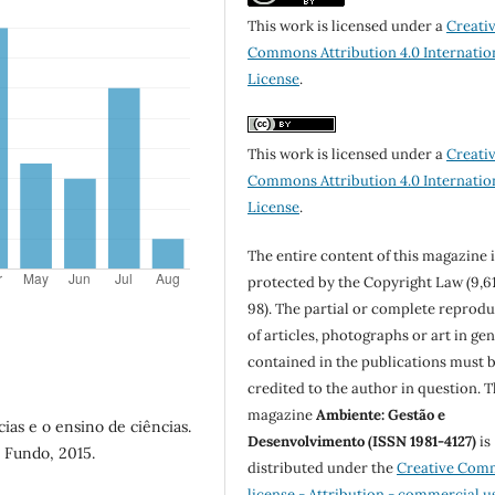
This work is licensed under a
Creati
Commons Attribution 4.0 Internatio
License
.
This work is licensed under a
Creati
Commons Attribution 4.0 Internatio
License
.
The entire content of this magazine i
protected by the Copyright Law (9,6
98). The partial or complete reprod
of articles, photographs or art in ge
contained in the publications must 
credited to the author in question. 
magazine
Ambiente: Gestão e
ias e o ensino de ciências.
Desenvolvimento (ISSN 1981-4127)
is
 Fundo, 2015.
distributed under the
Creative Com
license - Attribution - commercial u