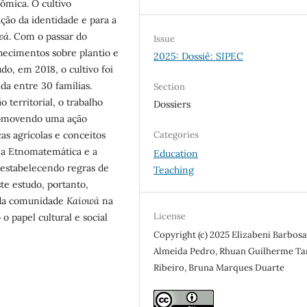
ômica. O cultivo
ação da identidade e para a
wá
. Com o passar do
Issue
ecimentos sobre plantio e
2025: Dossiê: SIPEC
udo, em 2018, o cultivo foi
da entre 30 famílias.
Section
 territorial, o trabalho
Dossiers
 promovendo uma ação
as agrícolas e conceitos
Categories
, a Etnomatemática e a
Education
estabelecendo regras de
Teaching
e estudo, portanto,
o da comunidade
Kaiowá
na
License
 o papel cultural e social
Copyright (c) 2025 Elizabeni Barbos
Almeida Pedro, Rhuan Guilherme Ta
Ribeiro, Bruna Marques Duarte