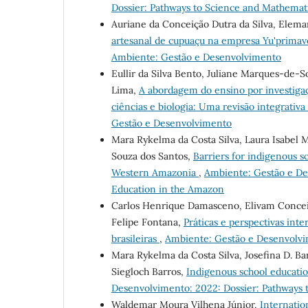
Dossier: Pathways to Science and Mathemat
Auriane da Conceição Dutra da Silva, Elema
artesanal de cupuaçu na empresa Yu'prima
Ambiente: Gestão e Desenvolvimento
Eullir da Silva Bento, Juliane Marques-de-S
Lima,
A abordagem do ensino por investigaç
ciências e biologia: Uma revisão integrativa
Gestão e Desenvolvimento
Mara Rykelma da Costa Silva, Laura Isabel 
Souza dos Santos,
Barriers for indigenous s
Western Amazonia
,
Ambiente: Gestão e De
Education in the Amazon
Carlos Henrique Damasceno, Elivam Conceiçã
Felipe Fontana,
Práticas e perspectivas int
brasileiras
,
Ambiente: Gestão e Desenvolvim
Mara Rykelma da Costa Silva, Josefina D. Ba
Siegloch Barros,
Indigenous school education
Desenvolvimento: 2022: Dossier: Pathways 
Waldemar Moura Vilhena Júnior,
Internatio