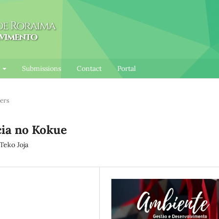
l
Submissions
Contact
Portal
ers
ia no Kokue
Teko Joja