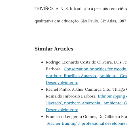
TRIVIÑOS, A. N. S. Introdução à pesquisa em ciênci
qualitativa em educação. São Paulo, SP: Atlas, 1987.
Similar Articles
Rodrigo Leonardo Costa de Oliveira, Luis Fe
Barbosa ,
Conservation priorities for woody
northern Brazilian Amazon
,
Ambiente: Gest
Desenvolvimento
Rachel Pinho, Arthur Camurça Citó, Thiago O
Reinaldo Imbrozio Barbosa,
Ethnomapping of
“lavrado”, northern Amazonia
,
Ambiente: Ge
Desenvolvimento
Francisco Leugenio Gomes, Dr. Gilberto Fr
Teacher training / professional developme