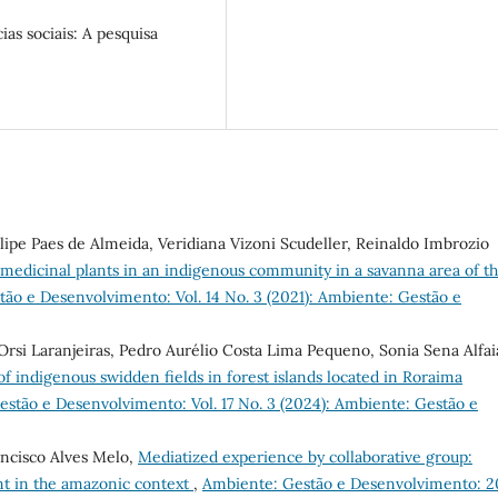
as sociais: A pesquisa
lipe Paes de Almeida, Veridiana Vizoni Scudeller, Reinaldo Imbrozio
 medicinal plants in an indigenous community in a savanna area of t
ão e Desenvolvimento: Vol. 14 No. 3 (2021): Ambiente: Gestão e
rsi Laranjeiras, Pedro Aurélio Costa Lima Pequeno, Sonia Sena Alfai
 indigenous swidden fields in forest islands located in Roraima
stão e Desenvolvimento: Vol. 17 No. 3 (2024): Ambiente: Gestão e
ancisco Alves Melo,
Mediatized experience by collaborative group:
nt in the amazonic context
,
Ambiente: Gestão e Desenvolvimento: 2