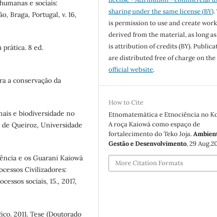
humanas e sociais:
sharing under the same license (BY)
.
, Braga, Portugal, v. 16,
is permission to use and create work
derived from the material, as long as
is attribution of credits (BY). Publica
prática. 8 ed.
are distributed free of charge on the
official website
.
ra a conservação da
How to Cite
nais e biodiversidade no
Etnomatemática e Etnociência no K
A roça Kaiowá como espaço de
iz de Queiroz, Universidade
fortalecimento do Teko Joja.
Ambient
Gestão e Desenvolvimento
, 29 Aug.2
lência e os Guarani Kaiowá
More Citation Formats
ocessos Civilizadores:
ocessos sociais, 15., 2017,
co. 2011. Tese (Doutorado