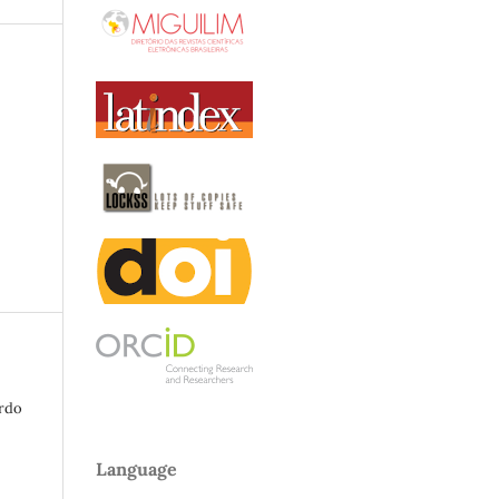
a
rdo
Language