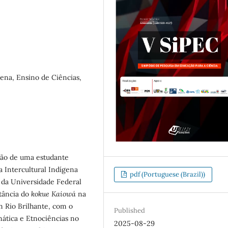
ena, Ensino de Ciências,
usão de uma estudante
a Intercultural Indígena
pdf (Portuguese (Brazil))
, da Universidade Federal
tância do
kokue Kaiowá
na
m Rio Brilhante, com o
Published
mática e Etnociências no
2025-08-29