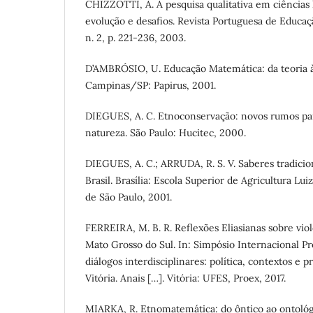
CHIZZOTTI, A. A pesquisa qualitativa em ciências 
evolução e desafios. Revista Portuguesa de Educação
n. 2, p. 221-236, 2003.
D’AMBRÓSIO, U. Educação Matemática: da teoria à 
Campinas/SP: Papirus, 2001.
DIEGUES, A. C. Etnoconservação: novos rumos pa
natureza. São Paulo: Hucitec, 2000.
DIEGUES, A. C.; ARRUDA, R. S. V. Saberes tradicio
Brasil. Brasília: Escola Superior de Agricultura Lu
de São Paulo, 2001.
FERREIRA, M. B. R. Reflexões Eliasianas sobre vio
Mato Grosso do Sul. In: Simpósio Internacional Pr
diálogos interdisciplinares: política, contextos e pr
Vitória. Anais […]. Vitória: UFES, Proex, 2017.
MIARKA, R. Etnomatemática: do ôntico ao ontológi