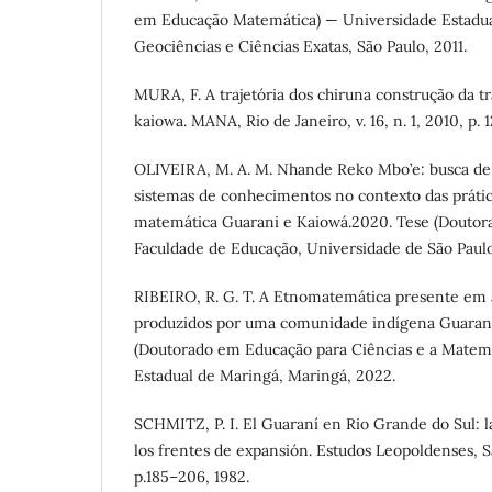
em Educação Matemática) — Universidade Estadual 
Geociências e Ciências Exatas, São Paulo, 2011.
MURA, F. A trajetória dos chiruna construção da 
kaiowa. MANA, Rio de Janeiro, v. 16, n. 1, 2010, p. 
OLIVEIRA, M. A. M. Nhande Reko Mbo’e: busca de 
sistemas de conhecimentos no contexto das prátic
matemática Guarani e Kaiowá.2020. Tese (Douto
Faculdade de Educação, Universidade de São Paulo
RIBEIRO, R. G. T. A Etnomatemática presente em 
produzidos por uma comunidade indígena Guarani
(Doutorado em Educação para Ciências e a Matemá
Estadual de Maringá, Maringá, 2022.
SCHMITZ, P. I. El Guaraní en Rio Grande do Sul: l
los frentes de expansión. Estudos Leopoldenses, Sã
p.185–206, 1982.