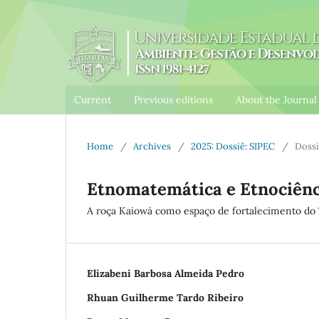
Current
Previous editions
About the Journa
Home
/
Archives
/
2025: Dossiê: SIPEC
/
Dossi
Etnomatemática e Etnociênc
A roça Kaiowá como espaço de fortalecimento do 
Elizabeni Barbosa Almeida Pedro
Rhuan Guilherme Tardo Ribeiro