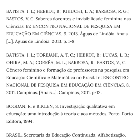
BATISTA, I. L.; HEERDT, B.; KIKUCHI, L. A.; BARBOSA, R. G.;
BASTOS, V. C. Saberes docentes e invisibilidade feminina nas
Ciências. In: ENCONTRO NACIONAL DE PESQUISA EM
EDUCAÇÃO EM CIÊNCIAS, 9. 2013. Águas de Lindóia. Anais
[…]. Águas de Lindóia, 2013. p. 1-8.
BATISTA, I. L.; TOREJANI, A. T. C.; HEERDT, B.; LUCAS, L. B.;
OHIRA, M. A.; CORRÊA, M. L.; BARBOSA, R.; BASTOS, V., C.
Gênero feminino e formação de professores na pesquisa em
Educação Científica e Matemática no Brasil. In: ENCONTRO
NACIONAL DE PESQUISA EM EDUCAÇÃO EM CIÊNCIAS, 8.
2011. Campinas. [Anais…]. Campinas, 2011. p-12.
BOGDAN, R. e BIKLEN, S. Investigação qualitativa em
educação: uma introdução à teoria e aos métodos. Porto: Porto
Editora, 1994.
BRASIL. Secretaria da Educação Continuada, Alfabetização,