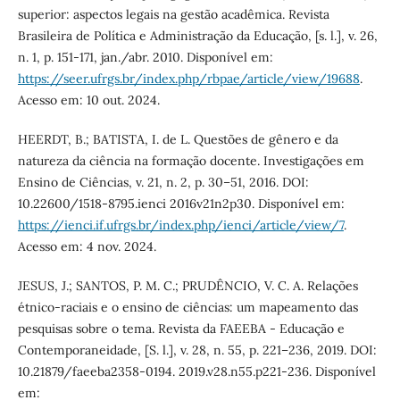
superior: aspectos legais na gestão acadêmica. Revista
Brasileira de Política e Administração da Educação, [s. l.], v. 26,
n. 1, p. 151-171, jan./abr. 2010. Disponível em:
https://seer.ufrgs.br/index.php/rbpae/article/view/19688
.
Acesso em: 10 out. 2024.
HEERDT, B.; BATISTA, I. de L. Questões de gênero e da
natureza da ciência na formação docente. Investigações em
Ensino de Ciências, v. 21, n. 2, p. 30–51, 2016. DOI:
10.22600/1518-8795.ienci 2016v21n2p30. Disponível em:
https://ienci.if.ufrgs.br/index.php/ienci/article/view/7
.
Acesso em: 4 nov. 2024.
JESUS, J.; SANTOS, P. M. C.; PRUDÊNCIO, V. C. A. Relações
étnico-raciais e o ensino de ciências: um mapeamento das
pesquisas sobre o tema. Revista da FAEEBA - Educação e
Contemporaneidade, [S. l.], v. 28, n. 55, p. 221–236, 2019. DOI:
10.21879/faeeba2358-0194. 2019.v28.n55.p221-236. Disponível
em: