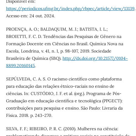
Disponível em:
https://periodicos.ufmg.br/index.php/rbpec/article/view/13139
.
Acesso em: 24 out. 2024.
PROENÇA, A. O.; BALDAQUIM, M. J.; BATISTA, I. L.;
BROIETTI, F. C. D. Tendências das Pesquisas de Gênero na
Formação Docente em Ciências no Brasil. Química Nova na
Escola, Londrina, v. 41, n. 1, p. 98-107, 2019. Sociedade
Brasileira de Química (SBQ).
http://dx.doi.org/10.21577/0104-
8899.20160145
.
SEPÚLVEDA, C. A. S. O racismo científico como plataforma
para educação das relações étnico-raciais no ensino de
ciências. In: CUSTÓDIO, J. F. et al. (org.). Programa de Pós-
Graduação em educação científica e tecnológica (PPGECT):
contribuições para pesquisa e ensino. São Paulo: Livraria da
Física. 2018. p. 243-270.
SILVA, F. F.; RIBEIRO, P. R. C. (2010). Mulheres na ciência: