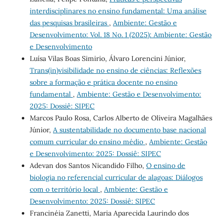
interdisciplinares no ensino fundamental: Uma análise
das pesquisas brasileiras
,
Ambiente: Gestão e
Desenvolvimento: Vol. 18 No. 1 (2025): Ambiente: Gestão
e Desenvolvimento
Luísa Vilas Boas Simirio, Álvaro Lorencini Júnior,
Trans(in)visibilidade no ensino de ciências: Reflexões
sobre a formação e prática docente no ensino
fundamental
,
Ambiente: Gestão e Desenvolvimento:
2025: Dossiê: SIPEC
Marcos Paulo Rosa, Carlos Alberto de Oliveira Magalhães
Júnior,
A sustentabilidade no documento base nacional
comum curricular do ensino médio
,
Ambiente: Gestão
e Desenvolvimento: 2025: Dossiê: SIPEC
Adevan dos Santos Nicandido Filho,
O ensino de
biologia no referencial curricular de alagoas: Diálogos
com o território local
,
Ambiente: Gestão e
Desenvolvimento: 2025: Dossiê: SIPEC
Francinéia Zanetti, Maria Aparecida Laurindo dos