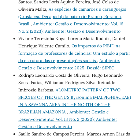
Santos, Sandro Loris Aquino Pereira, José Celso de
Oliveira Malta,
As espécies de camarões e caranguejos
(Crustacea: Decapoda) do baixo rio Branco, Roraima,
Brasil
,
Ambiente: Gestão e Desenvolvimento: Vol. 16
No. 2 (2023): Ambiente: Gestão e Desenvolvimento
Viviane Terezinha Koga, Lorena Maria Rudnik, Daniel
Henrique Valente Camilo,
Os impactos do PIBID na
formação de professores de ciências: Um estudo a partir
da estrutura das representações sociais
,
Ambiente:
Gestão e Desenvolvimento: 2025: Dossiê: SIPEC
Rodrigo Leonardo Costa de Oliveira, Hugo Leonardo
Sousa Farias, Williamar Rodrigues Silva, Reinaldo
Imbrozio Barbosa,
ALOMETRIC PATTERN OF TWO
SPECIES OF THE GENUS Byrsonima (MALPIGHIACEAE)
IN A SAVANNA AREA IN THE NORTH OF THE
BRAZILIAN AMAZONIA
,
Ambiente: Gestão e
Desenvolvimento: Vol. 13 No. 2 (2020): Ambiente:
Gestão e Desenvolvimento
Saullo Sandro de Campos Pereira, Marcos Arnon Dias da