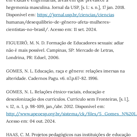
em exatas e engenharias, áreas em que prevalece a
hegemonia masculina. Jornal da USP, [s. l.: s. n.], 17 jan. 2018.
Disponível em:
https://jornal.usp.br/ciencias/ciencias
humanas/desequilíbrio-de-gênero-afeta-mulheres-
cientistas-no-brasil/. Acesso em: 11 set. 2024.
FIGUEIRÓ, M. N. D. Formação de Educadores sexuais: adiar
não é mais possível. Campinas, SP: Mercado de Letras,
Londrina, PR: Eduel, 2006.
GOMES, N. L. Educação, raça e gênero: relações imersas na
alteridade. Cadernos Pagu. v6. n7.p.67-82. 1996.
GOMES, N. L. Relações étnico-raciais, educação e
descolonização dos currículos. Currículo sem Fronteiras, [s. l.],
v. 12, n. 1, p. 98-109, jan./abr. 2012. Disponível em:
http://www.apeoesp.org.br/sistema/ck/files/5_Gomes_N%20L
Acesso em: 04 out. 2024.
HAAS, C. M. Projetos pedagógicos nas instituições de educação