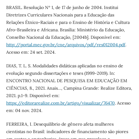
BRASIL. Resolução Nº 1, de 17 de junho de 2004. Institui
Diretrizes Curriculares Nacionais para a Educação das
Relações Étnico-Raciais e para o Ensino de História e Cultura
Afro-Brasileira e Africana. Brasília: Ministério da Educação,
Conselho Nacional da Educação, [2004b]. Disponível em:
http://portal.mec.gov.br/cne/arquivos/pdf/res012004.pdf
.
Acesso em: 24 set. 2024.
DIAS, T. L. S. Modalidades didáticas aplicadas no ensino de
evolução segundo dissertações e teses (1999-2019). In:
ENCONTRO NACIONAL DE PESQUISA EM EDUCAÇÃO EM
CIÊNCIAS, 8., 2021. Anais…, Campina Grande: Realize Editora,
2021. p.1-9. Disponível em:
https://editorarealize.com.br/artigo/visualizar/76470
. Acesso
em: 04 nov. 2024.
FERREIRA, I. Desequilíbrio de gênero afeta mulheres
cientistas no Brasil: indicadores de financiamento são piores