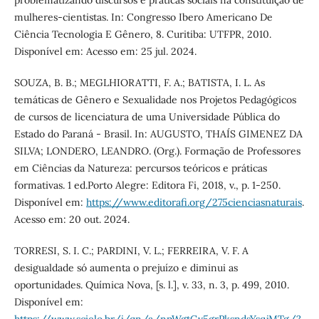
problematizando discursos e práticas sociais na constituição de
mulheres-cientistas. In: Congresso Ibero Americano De
Ciência Tecnologia E Gênero, 8. Curitiba: UTFPR, 2010.
Disponível em: Acesso em: 25 jul. 2024.
SOUZA, B. B.; MEGLHIORATTI, F. A.; BATISTA, I. L. As
temáticas de Gênero e Sexualidade nos Projetos Pedagógicos
de cursos de licenciatura de uma Universidade Pública do
Estado do Paraná - Brasil. In: AUGUSTO, THAÍS GIMENEZ DA
SILVA; LONDERO, LEANDRO. (Org.). Formação de Professores
em Ciências da Natureza: percursos teóricos e práticas
formativas. 1 ed.Porto Alegre: Editora Fi, 2018, v., p. 1-250.
Disponível em:
https://www.editorafi.org/275cienciasnaturais
.
Acesso em: 20 out. 2024.
TORRESI, S. I. C.; PARDINI, V. L.; FERREIRA, V. F. A
desigualdade só aumenta o prejuízo e diminui as
oportunidades. Química Nova, [s. l.], v. 33, n. 3, p. 499, 2010.
Disponível em: