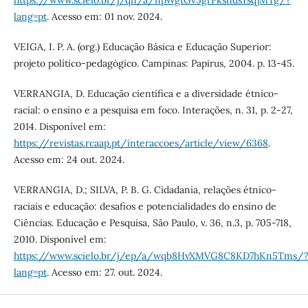
https://www.scielo.br/j/qn/a/npWgtGv5grPksndsYsqjMTg/?
lang=pt
. Acesso em: 01 nov. 2024.
VEIGA, I. P. A. (org.) Educação Básica e Educação Superior:
projeto político-pedagógico. Campinas: Papirus, 2004. p. 13-45.
VERRANGIA, D. Educação científica e a diversidade étnico-
racial: o ensino e a pesquisa em foco. Interações, n. 31, p. 2-27,
2014. Disponível em:
https://revistas.rcaap.pt/interaccoes/article/view/6368
.
Acesso em: 24 out. 2024.
VERRANGIA, D.; SILVA, P. B. G. Cidadania, relações étnico-
raciais e educação: desafios e potencialidades do ensino de
Ciências. Educação e Pesquisa, São Paulo, v. 36, n.3, p. 705-718,
2010. Disponível em:
https://www.scielo.br/j/ep/a/wqb8HvXMVG8C8KD7hKn5Tms/
lang=pt
. Acesso em: 27. out. 2024.