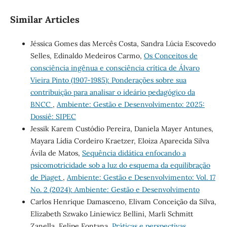
Similar Articles
Jéssica Gomes das Mercês Costa, Sandra Lúcia Escovedo
Selles, Edinaldo Medeiros Carmo,
Os Conceitos de
consciência ingênua e consciência crítica de Álvaro
Vieira Pinto (1907-1985): Ponderações sobre sua
contribuição para analisar o ideário pedagógico da
BNCC
,
Ambiente: Gestão e Desenvolvimento: 2025:
Dossiê: SIPEC
Jessik Karem Custódio Pereira, Daniela Mayer Antunes,
Mayara Lídia Cordeiro Kraetzer, Eloiza Aparecida Silva
Ávila de Matos,
Sequência didática enfocando a
psicomotricidade sob a luz do esquema da equilibração
de Piaget
,
Ambiente: Gestão e Desenvolvimento: Vol. 17
No. 2 (2024): Ambiente: Gestão e Desenvolvimento
Carlos Henrique Damasceno, Elivam Conceição da Silva,
Elizabeth Szwako Liniewicz Bellini, Marli Schmitt
Zanella, Felipe Fontana,
Práticas e perspectivas