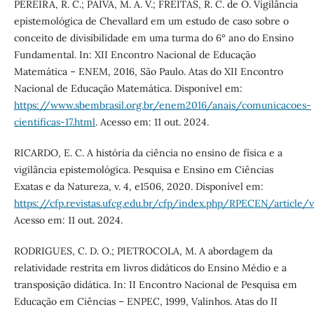
PEREIRA, R. C.; PAIVA, M. A. V.; FREITAS, R. C. de O. Vigilância
epistemológica de Chevallard em um estudo de caso sobre o
conceito de divisibilidade em uma turma do 6° ano do Ensino
Fundamental. In: XII Encontro Nacional de Educação
Matemática – ENEM, 2016, São Paulo. Atas do XII Encontro
Nacional de Educação Matemática. Disponível em:
https://www.sbembrasil.org.br/enem2016/anais/comunicacoes-
cientificas-17.html
. Acesso em: 11 out. 2024.
RICARDO, E. C. A história da ciência no ensino de física e a
vigilância epistemológica. Pesquisa e Ensino em Ciências
Exatas e da Natureza, v. 4, e1506, 2020. Disponível em:
https://cfp.revistas.ufcg.edu.br/cfp/index.php/RPECEN/article/
Acesso em: 11 out. 2024.
RODRIGUES, C. D. O.; PIETROCOLA, M. A abordagem da
relatividade restrita em livros didáticos do Ensino Médio e a
transposição didática. In: II Encontro Nacional de Pesquisa em
Educação em Ciências – ENPEC, 1999, Valinhos. Atas do II