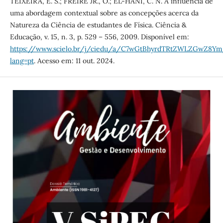
TEIXEIRA, E. S.; FREIRE JR., O.; EL-HANI, C. N. A influência de
uma abordagem contextual sobre as concepções acerca da
Natureza da Ciência de estudantes de Física. Ciência &
Educação, v. 15, n. 3, p. 529 – 556, 2009. Disponível em:
https://www.scielo.br/j/ciedu/a/C7wGtBhyrdTRtZWLZGwZ8Ym/
lang=pt
. Acesso em: 11 out. 2024.