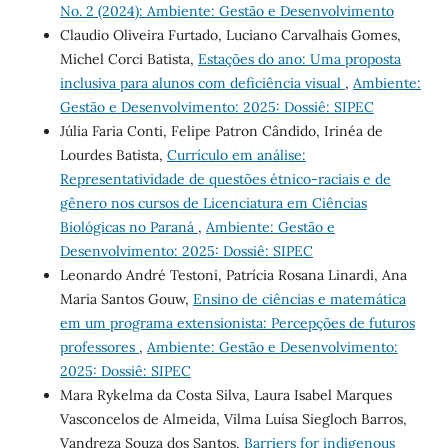
No. 2 (2024): Ambiente: Gestão e Desenvolvimento
Claudio Oliveira Furtado, Luciano Carvalhais Gomes,
Michel Corci Batista,
Estações do ano: Uma proposta
inclusiva para alunos com deficiência visual
,
Ambiente:
Gestão e Desenvolvimento: 2025: Dossiê: SIPEC
Júlia Faria Conti, Felipe Patron Cândido, Irinéa de
Lourdes Batista,
Currículo em análise:
Representatividade de questões étnico-raciais e de
gênero nos cursos de Licenciatura em Ciências
Biológicas no Paraná
,
Ambiente: Gestão e
Desenvolvimento: 2025: Dossiê: SIPEC
Leonardo André Testoni, Patrícia Rosana Linardi, Ana
Maria Santos Gouw,
Ensino de ciências e matemática
em um programa extensionista: Percepções de futuros
professores
,
Ambiente: Gestão e Desenvolvimento:
2025: Dossiê: SIPEC
Mara Rykelma da Costa Silva, Laura Isabel Marques
Vasconcelos de Almeida, Vilma Luísa Siegloch Barros,
Vandreza Souza dos Santos,
Barriers for indigenous