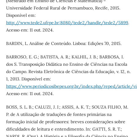
(Mestrado em Ensino de Ciências e Matemática) –
Universidade Federal Rural de Pernambuco, Recife, 2015.
Disponível em:
http://www.tede2.ufrpe.br:8080/tede2/handle/tede2/5899
.
Acesso em: 11 out. 2024.
BARDIN, L. Análise de Conteúdo. Lisboa: Edições 70, 2015.
BARROSO, E. G.; BATISTA, A. R.; KALHIL, J. B.; BARBOSA, I.
dos S. Transposição Didática no Ensino de Ciências na Escola
do Campo. Revista Eletrônica de Ciências da Educação, v. 12, n.
1, 2013. Disponível em:
https://www.periodicosibepes.org.br/index.php/reped/article/v
Acesso em: 11 out. 2024.
BOSS, S. L. B.; CALUZI, J. J.; ASSIS, A. K. T.; SOUZA FILHO, M.
P. de A utilização de traduções de fontes primárias na
formação inicial de professores: breves considerações sobre
dificuldades de leitura e entendimento. In: GATTI, S. R. T.;
NARDI, R. (Org.). A História e a Filosofia da Ciência no Ensino