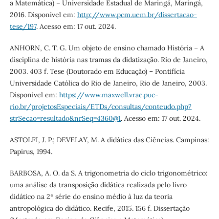
a Matemática) – Universidade Estadual de Maringá, Maringá,
2016. Disponível em:
http://www.pcm.uem.br/dissertacao-
tese/197
. Acesso em: 17 out. 2024.
ANHORN, C. T. G. Um objeto de ensino chamado História – A
disciplina de história nas tramas da didatização. Rio de Janeiro,
2003. 403 f. Tese (Doutorado em Educação) – Pontifícia
Universidade Católica do Rio de Janeiro, Rio de Janeiro, 2003.
Disponível em:
https://www.maxwell.vrac.puc-
rio.br/projetosEspeciais/ETDs/consultas/conteudo.php?
strSecao=resultado&nrSeq=4360@1
. Acesso em: 17 out. 2024.
ASTOLFI, J. P.; DEVELAY, M. A didática das Ciências. Campinas:
Papirus, 1994.
BARBOSA, A. O. da S. A trigonometria do ciclo trigonométrico:
uma análise da transposição didática realizada pelo livro
didático na 2ª série do ensino médio à luz da teoria
antropológica do didático. Recife, 2015. 156 f. Dissertação