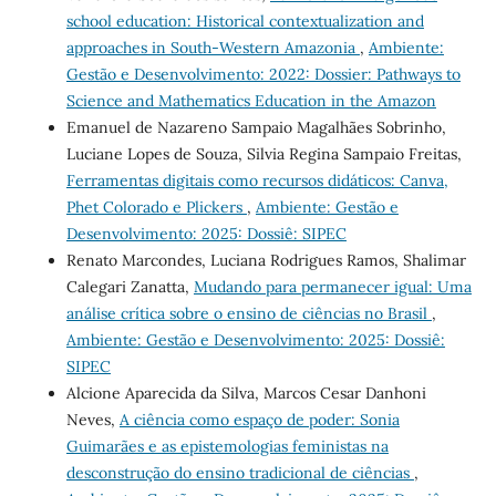
school education: Historical contextualization and
approaches in South-Western Amazonia
,
Ambiente:
Gestão e Desenvolvimento: 2022: Dossier: Pathways to
Science and Mathematics Education in the Amazon
Emanuel de Nazareno Sampaio Magalhães Sobrinho,
Luciane Lopes de Souza, Silvia Regina Sampaio Freitas,
Ferramentas digitais como recursos didáticos: Canva,
Phet Colorado e Plickers
,
Ambiente: Gestão e
Desenvolvimento: 2025: Dossiê: SIPEC
Renato Marcondes, Luciana Rodrigues Ramos, Shalimar
Calegari Zanatta,
Mudando para permanecer igual: Uma
análise crítica sobre o ensino de ciências no Brasil
,
Ambiente: Gestão e Desenvolvimento: 2025: Dossiê:
SIPEC
Alcione Aparecida da Silva, Marcos Cesar Danhoni
Neves,
A ciência como espaço de poder: Sonia
Guimarães e as epistemologias feministas na
desconstrução do ensino tradicional de ciências
,