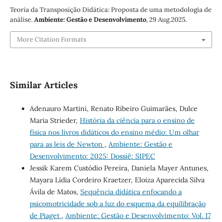
Teoria da Transposição Didática: Proposta de uma metodologia de
análise.
Ambiente: Gestão e Desenvolvimento
, 29 Aug.2025.
More Citation Formats
Similar Articles
Adenauro Martini, Renato Ribeiro Guimarães, Dulce
Maria Strieder,
História da ciência para o ensino de
física nos livros didáticos do ensino médio: Um olhar
para as leis de Newton
,
Ambiente: Gestão e
Desenvolvimento: 2025: Dossiê: SIPEC
Jessik Karem Custódio Pereira, Daniela Mayer Antunes,
Mayara Lídia Cordeiro Kraetzer, Eloiza Aparecida Silva
Ávila de Matos,
Sequência didática enfocando a
psicomotricidade sob a luz do esquema da equilibração
de Piaget
,
Ambiente: Gestão e Desenvolvimento: Vol. 17