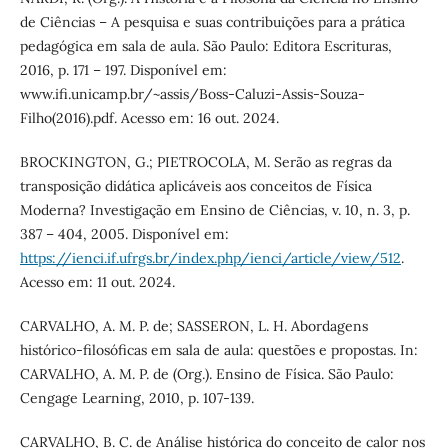
de Ciências – A pesquisa e suas contribuições para a prática
pedagógica em sala de aula. São Paulo: Editora Escrituras,
2016, p. 171 – 197. Disponível em:
www.ifi.unicamp.br/~assis/Boss-Caluzi-Assis-Souza-
Filho(2016).pdf. Acesso em: 16 out. 2024.
BROCKINGTON, G.; PIETROCOLA, M. Serão as regras da
transposição didática aplicáveis aos conceitos de Física
Moderna? Investigação em Ensino de Ciências, v. 10, n. 3, p.
387 – 404, 2005. Disponível em:
https://ienci.if.ufrgs.br/index.php/ienci/article/view/512
.
Acesso em: 11 out. 2024.
CARVALHO, A. M. P. de; SASSERON, L. H. Abordagens
histórico-filosóficas em sala de aula: questões e propostas. In:
CARVALHO, A. M. P. de (Org.). Ensino de Física. São Paulo:
Cengage Learning, 2010, p. 107-139.
CARVALHO, B. C. de Análise histórica do conceito de calor nos