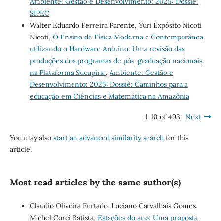
Ambiente: Gestão e Desenvolvimento: 2025: Dossiê:
SIPEC
Walter Eduardo Ferreira Parente, Yuri Expósito Nicoti
Nicoti,
O Ensino de Física Moderna e Contemporânea
utilizando o Hardware Arduino: Uma revisão das
produções dos programas de pós-graduação nacionais
na Plataforma Sucupira
,
Ambiente: Gestão e
Desenvolvimento: 2025: Dossiê: Caminhos para a
educação em Ciências e Matemática na Amazônia
1-10 of 493
Next
You may also
start an advanced similarity search
for this
article.
Most read articles by the same author(s)
Claudio Oliveira Furtado, Luciano Carvalhais Gomes,
Michel Corci Batista,
Estações do ano: Uma proposta