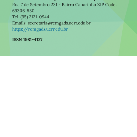
Rua 7 de Setembro 231 - Bairro Canarinho ZIP Code.
69306-530
Tel. (95) 2121-0944
Emails: secretaria@remgads.uerr.edu.br
https://remgads.uerr.edu.br
ISSN 1981-4127