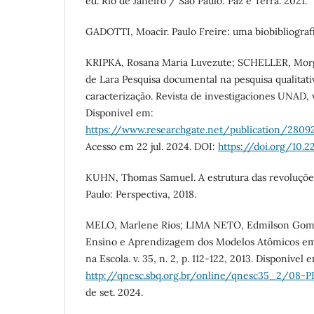
ed. Rio de Janeiro / São Paulo: Paz e Terra. 2021.
GADOTTI, Moacir. Paulo Freire: uma biobibliografi
KRIPKA, Rosana Maria Luvezute; SCHELLER, Mo
de Lara Pesquisa documental na pesquisa qualitati
caracterização. Revista de investigaciones UNAD, v. 
Disponível em:
https://www.researchgate.net/publication/280
Acesso em 22 jul. 2024. DOI:
https://doi.org/10.
KUHN, Thomas Samuel. A estrutura das revoluções 
Paulo: Perspectiva, 2018.
MELO, Marlene Rios; LIMA NETO, Edmilson Gomes
Ensino e Aprendizagem dos Modelos Atômicos e
na Escola. v. 35, n. 2, p. 112-122, 2013. Disponível 
http://qnesc.sbq.org.br/online/qnesc35_2/08-PE
de set. 2024.