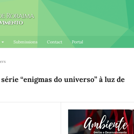
l
Submissions
Contact
Portal
ers
 série “enigmas do universo” à luz de