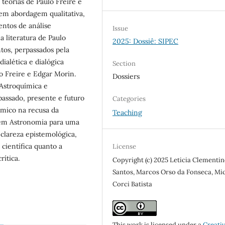
teorias de Paulo Freire e
tem abordagem qualitativa,
entos de análise
Issue
 literatura de Paulo
2025: Dossiê: SIPEC
tos, perpassados pela
ialética e dialógica
Section
o Freire e Edgar Morin.
Dossiers
 Astroquímica e
assado, presente e futuro
Categories
ômico na recusa da
Teaching
o em Astronomia para uma
 clareza epistemológica,
o científica quanto a
License
rítica.
Copyright (c) 2025 Leticia Clementi
Santos, Marcos Orso da Fonseca, Mi
Corci Batista
This work is licensed under a
Creati