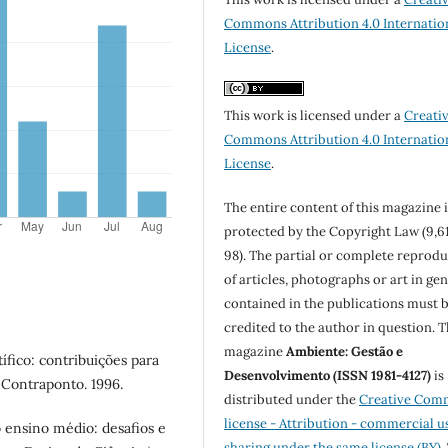
Commons Attribution 4.0 Internatio
License
.
This work is licensed under a
Creati
Commons Attribution 4.0 Internatio
License
.
The entire content of this magazine i
protected by the Copyright Law (9,6
98). The partial or complete reprod
of articles, photographs or art in ge
contained in the publications must 
credited to the author in question. 
magazine
Ambiente: Gestão e
fico: contribuições para
Desenvolvimento (ISSN 1981-4127)
is
 Contraponto. 1996.
distributed under the
Creative Com
license - Attribution - commercial u
 ensino médio: desafios e
sharing under the same license (BY)
.