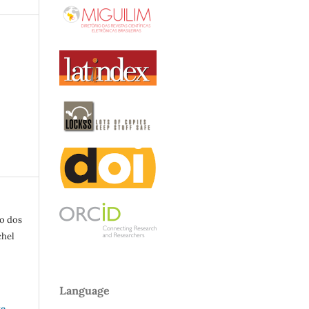
no dos
chel
Language
ve