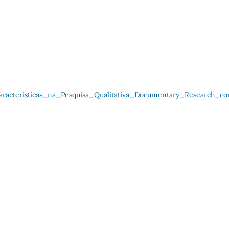
racteristicas_na_Pesquisa_Qualitativa_Documentary_Research_co