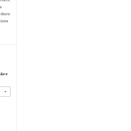
s
 there
tions
o
tão e