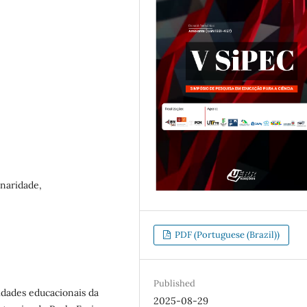
naridade,
PDF (Portuguese (Brazil))
Published
lidades educacionais da
2025-08-29