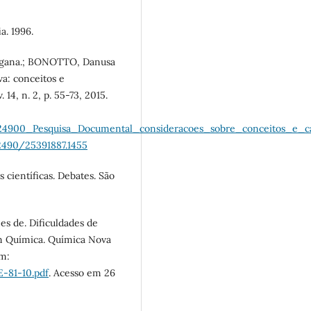
a. 1996.
rgana.; BONOTTO, Danusa
va: conceitos e
14, n. 2, p. 55-73, 2015.
924900_Pesquisa_Documental_consideracoes_sobre_conceitos_e_ca
22490/25391887.1455
científicas. Debates. São
 de. Dificuldades de
m Química. Química Nova
em:
-81-10.pdf
. Acesso em 26