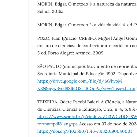
MORIN, Edgar. O método 1: a natureza da natureza.
Sulina, 2016a.
MORIN, Edgar. O método 2: a vida da vida. 4. ed. P
POZO, Juan Ignacio; CRESPO, Miguel Ángel Góme
ensino de ciências: do conhecimento cotidiano ao
5 ed. Porto Alegre: Artmed, 2009.
SÃO PAULO (município). Movimento de reorientaçã
Secretaria Municipal de Educação. 1992. Disponíve
https://drive.google.com/file/d/1AVhvoM-
KSN9pywSvcd8Sl6tGS_46GpPz/view?usp=sharin
TEIXEIRA, Odete Pacubi Baierl. A Ciência, a Natu
de Ciências. Ciência e Educação, v. 25, n. 4, p. 85
https://www.scielo.br/j/ciedu/a/G3WCvDQG8
format=pdf&lang=pt
. Acesso em 07 de nov. de 202
https://doi.org/10.1590/1516-731320190040001