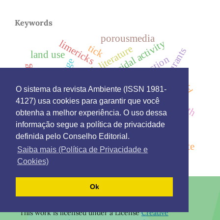
Keywords
porousmedia
fungicidal activity
limericks
tick
english literature
immigrants
land use
combustion
spanish language
initial training
pibid
reuni
lasiodiplodia theobromae
higher education
O sistema da revista Ambiente (ISSN 1981-
pnrs
ifpr
4127) usa cookies para garantir que você
public policies
math
cognates
obtenha a melhor experiência. O uso dessa
diagnosis
informação segue a política de privacidade
azo compound
definida pelo Conselho Editorial.
portuguese language
solid waste
Saiba mais (Política de Privacidade e
Cookies)
Ok
This work is licensed under a License
Creative