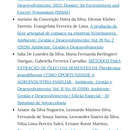
Desenvolvimento: 2021: Dossier: 1st Environment and
Energy Symposium (SiMAE)
Auriane da Conceição Dutra da Silva, Elemar Kleber
Favreto, Evangelista Ferreira de Lima,
A produção de
licor artesanal de cupuaçu na empresa Yu'primavera
,
Ambiente: Gestão e Desenvolvimento: Vol. 19 No. 2
(2026): Ambiente: Gestão e Desenvolvimento
Julia De Lourdes da Silva, Maria Fernanda Berlingieri
Durigan, Gabriella Ferreira Carvalho,
MÉTODOS PARA
EXTRAÇÃO DE ÓLEO DAS SEMENTES DA Theobroma
grandiflorum COMO OPORTUNIDADE A
AGROINDUSTRIA FAMILIAR
,
Ambiente: Gestão e
Desenvolvimento: Vol. 11 No. 01 (2018): Ambiente:
Gestão e Desenvolvimento | Edição Especial - III
Simpósio de Agroecologia
Ariane da Silva Nogueira, Leonardo Máximo Silva,
Fernanda de Souza Santos, Leovandes Soares da Silva,
Nilza Lima Pereira Sales, Ernane Ronie Martins,