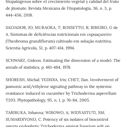
fitopatógenos sobre el crecimiento vegetal y calidad del fruto
de jitomate. Revista Mexicana de Fitopatología, 36, n. 3, p.
444-456, 2018.
SALVADOR, JO; MURAOKA, T; ROSSETTO, R; RIBEIRO, G de
A. Sintomas de deficiências nutricionais em cupuaçuzeiro
(Theobroma grandiflorum) cultivado em solução nutritiva.
Scientia Agricola, 51, p. 407-414, 1994.
SCHWARZ, Gideon. Estimating the dimension of a model. The
annals of statistics, p. 461-464, 1978.
SHORESH, Michal; YEDIDIA, Iris; CHET, Ilan. Involvement of
jasmonic acid/ethylene signaling pathway in the systemic
resistance induced in cucumber by Trichoderma asperellum
T203. Phytopathology, 95, n. 1, p. 76-84, 2005.
TARIBUKA, Johanna; WIBOWO, A; WIDYASTUTI, SM;
SUMARDIYONO, C. Potency of six isolates of biocontrol
agents endophytic Trichoderma against fusarium wilt on