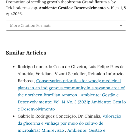
Promotion of seedling growth theobroma Grandiflorum s. by
Trichoderma spp.
Ambiente: Gestão e Desenvolvimento
, v. 19, n. 1, 8
Apr.2026.
More Citation Formats
Similar Articles
Rodrigo Leonardo Costa de Oliveira, Luis Felipe Paes de
Almeida, Veridiana Vizoni Scudeller, Reinaldo Imbrozio
Barbosa ,
Conservation priorities for woody medicinal
plants in an indigenous community in a savanna area of
the northern Brazilian Amazon
,
Ambiente: Gestão e
Desenvolvimento: Vol. 14 No. 3 (2021): Ambiente: Gestão
e Desenvolvimento
Gabriele Rodrigues Conceição, Dr. Chinalia,
Valoração
da glicerina e vinhaça por meio do cultivo de
microalgas.: Minirevisão
,
Ambiente: Gestão e