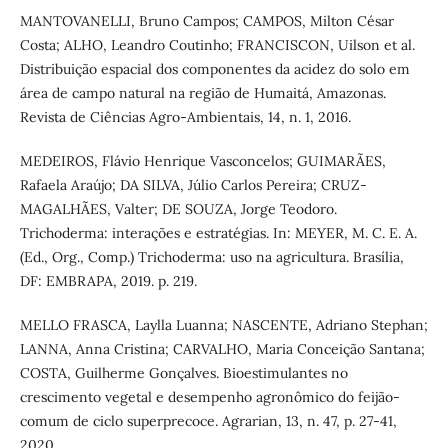
MANTOVANELLI, Bruno Campos; CAMPOS, Milton César
Costa; ALHO, Leandro Coutinho; FRANCISCON, Uilson et al.
Distribuição espacial dos componentes da acidez do solo em
área de campo natural na região de Humaitá, Amazonas.
Revista de Ciências Agro-Ambientais, 14, n. 1, 2016.
MEDEIROS, Flávio Henrique Vasconcelos; GUIMARÃES,
Rafaela Araújo; DA SILVA, Júlio Carlos Pereira; CRUZ-
MAGALHÃES, Valter; DE SOUZA, Jorge Teodoro.
Trichoderma: interações e estratégias. In: MEYER, M. C. E. A.
(Ed., Org., Comp.) Trichoderma: uso na agricultura. Brasília,
DF: EMBRAPA, 2019. p. 219.
MELLO FRASCA, Laylla Luanna; NASCENTE, Adriano Stephan;
LANNA, Anna Cristina; CARVALHO, Maria Conceição Santana;
COSTA, Guilherme Gonçalves. Bioestimulantes no
crescimento vegetal e desempenho agronômico do feijão-
comum de ciclo superprecoce. Agrarian, 13, n. 47, p. 27-41,
2020.