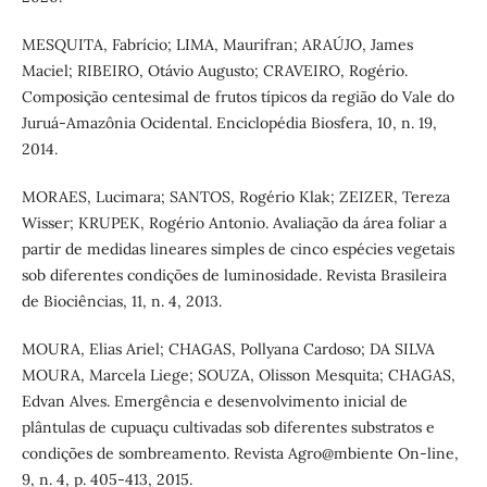
MESQUITA, Fabrício; LIMA, Maurifran; ARAÚJO, James
Maciel; RIBEIRO, Otávio Augusto; CRAVEIRO, Rogério.
Composição centesimal de frutos típicos da região do Vale do
Juruá-Amazônia Ocidental. Enciclopédia Biosfera, 10, n. 19,
2014.
MORAES, Lucimara; SANTOS, Rogério Klak; ZEIZER, Tereza
Wisser; KRUPEK, Rogério Antonio. Avaliação da área foliar a
partir de medidas lineares simples de cinco espécies vegetais
sob diferentes condições de luminosidade. Revista Brasileira
de Biociências, 11, n. 4, 2013.
MOURA, Elias Ariel; CHAGAS, Pollyana Cardoso; DA SILVA
MOURA, Marcela Liege; SOUZA, Olisson Mesquita; CHAGAS,
Edvan Alves. Emergência e desenvolvimento inicial de
plântulas de cupuaçu cultivadas sob diferentes substratos e
condições de sombreamento. Revista Agro@mbiente On-line,
9, n. 4, p. 405-413, 2015.