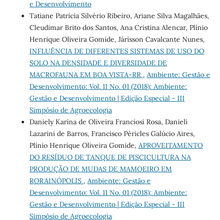
e Desenvolvimento
Tatiane Patrícia Silvério Ribeiro, Ariane Silva Magalhães,
Cleudimar Brito dos Santos, Ana Cristina Alencar, Plínio
Henrique Oliveira Gomide, Járisson Cavalcante Nunes,
INFLUÊNCIA DE DIFERENTES SISTEMAS DE USO DO
SOLO NA DENSIDADE E DIVERSIDADE DE
MACROFAUNA EM BOA VISTA-RR
,
Ambiente: Gestão e
Desenvolvimento: Vol. 11 No. 01 (2018): Ambiente:
Gestão e Desenvolvimento | Edição Especial - III
Simpósio de Agroecologia
Daniely Karina de Oliveira Franciosi Rosa, Danieli
Lazarini de Barros, Francisco Péricles Galúcio Aires,
Plínio Henrique Oliveira Gomide,
APROVEITAMENTO
DO RESÍDUO DE TANQUE DE PISCICULTURA NA
PRODUÇÃO DE MUDAS DE MAMOEIRO EM
RORAINÓPOLIS
,
Ambiente: Gestão e
Desenvolvimento: Vol. 11 No. 01 (2018): Ambiente:
Gestão e Desenvolvimento | Edição Especial - III
Simpósio de Agroecologia