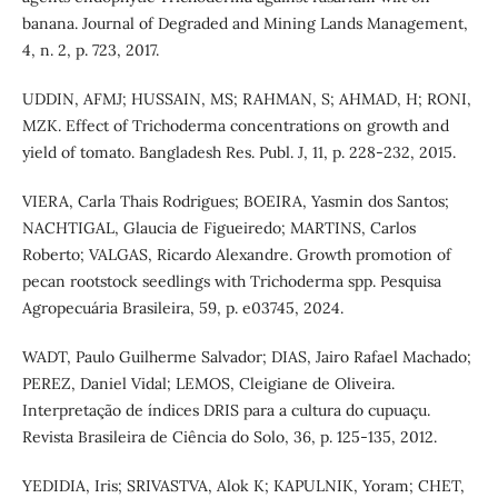
banana. Journal of Degraded and Mining Lands Management,
4, n. 2, p. 723, 2017.
UDDIN, AFMJ; HUSSAIN, MS; RAHMAN, S; AHMAD, H; RONI,
MZK. Effect of Trichoderma concentrations on growth and
yield of tomato. Bangladesh Res. Publ. J, 11, p. 228-232, 2015.
VIERA, Carla Thais Rodrigues; BOEIRA, Yasmin dos Santos;
NACHTIGAL, Glaucia de Figueiredo; MARTINS, Carlos
Roberto; VALGAS, Ricardo Alexandre. Growth promotion of
pecan rootstock seedlings with Trichoderma spp. Pesquisa
Agropecuária Brasileira, 59, p. e03745, 2024.
WADT, Paulo Guilherme Salvador; DIAS, Jairo Rafael Machado;
PEREZ, Daniel Vidal; LEMOS, Cleigiane de Oliveira.
Interpretação de índices DRIS para a cultura do cupuaçu.
Revista Brasileira de Ciência do Solo, 36, p. 125-135, 2012.
YEDIDIA, Iris; SRIVASTVA, Alok K; KAPULNIK, Yoram; CHET,