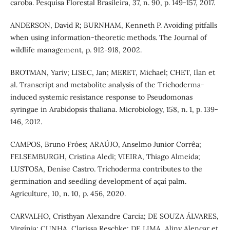
caroba. Pesquisa Florestal Brasileira, 37, n. 90, p. 149-157, 2017.
ANDERSON, David R; BURNHAM, Kenneth P. Avoiding pitfalls
when using information-theoretic methods. The Journal of
wildlife management, p. 912-918, 2002.
BROTMAN, Yariv; LISEC, Jan; MERET, Michael; CHET, Ilan et
al. Transcript and metabolite analysis of the Trichoderma-
induced systemic resistance response to Pseudomonas
syringae in Arabidopsis thaliana. Microbiology, 158, n. 1, p. 139-
146, 2012.
CAMPOS, Bruno Fróes; ARAÚJO, Anselmo Junior Corrêa;
FELSEMBURGH, Cristina Aledi; VIEIRA, Thiago Almeida;
LUSTOSA, Denise Castro. Trichoderma contributes to the
germination and seedling development of açaí palm.
Agriculture, 10, n. 10, p. 456, 2020.
CARVALHO, Cristhyan Alexandre Carcia; DE SOUZA ÁLVARES,
Virgínia; CUNHA, Clarissa Reschke; DE LIMA, Aliny Alencar et