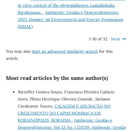
in vitro control of the phytopathogen Lasiodiplodia
theobramae.
,
Ambiente: Gestão e Desenvolvimento:
2021: Dossier: 1st Environment and Energy Symposium
(SiMAE)
1-10 of 32
Next
You may also
start an advanced similarity search
for this
article.
Most read articles by the same author(s)
Jheniffer Gomes Souza, Francisco Péricles Galúcio
Aires, Plínio Henrique Oliveira Gomide, Járisson
Cavalcante Nunes,
CALAGEM E ADUBAÇÃO NO
CRESCIMENTO DO CAPIM MOMBAÇA EM
RORAINÓPOLIS, RORAIMA
,
Ambiente: Gestão e
Desenvolvimento: Vol. 13 No. 1 (2020): Ambiente: Gestão