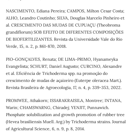
NASCIMENTO, Ediana Pereira; CAMPOS, Milton Cesar Costa;
ALHO, Leandro Coutinho; SILVA, Douglas Marcelo Pinheiro et
al. CRESCIMENTO DAS MUDAS DE CUPUAÇU (Theobroma
grandiflorum) SOB EFEITO DE DIFERENTES COMPOSIÇÕES
DE BIOFERTILIZANTES. Revista da Universidade Vale do Rio
Verde, 15, n. 2, p. 861-870, 2018.
PIO-GONÇALVES, Renata; DE LIMA-PRIMO, Hyanameyka
Evangelista; SCHURT, Daniel Augusto; CURCINO, Alexandre
et al. Eficiência de Trichoderma spp. na promoção do
crescimento de mudas de açaizeiro (Euterpe oleracea Mart.).
Revista Brasileira de Agroecologia, 17, n. 4, p. 339-353, 2022.
PROMWEE, Athakorn; ISSARAKRAISILA, Montree; INTANA,
Warin; CHAMSWARNG, Chiradej; YENJIT, Punnawich.
Phosphate solubilization and growth promotion of rubber tree
(Hevea brasiliensis Muell. Arg.) by Trichoderma strains. Journal
of Agricultural Science, 6, n. 9, p. 8, 2014.