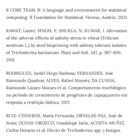
R CORE TEAM. R: A language and environment for statistical
computing, R Foundation for Statistical. Vienna, Austria: 2021.
RAWAT, Laxmi; SINGH, Y; SHUKLA, N; KUMAR, J. Alleviation
of the adverse effects of salinity stress in wheat (Triticum
aestivum L.) by seed biopriming with salinity tolerant isolates
of Trichoderma harzianum. Plant and Soil, 347, p. 387-400,
2011.
RODRIGUES, Jardel Diego Barbosa; FERNANDES, José
Raimundo Quadros; ALVES, Rafael Moysés; DA CUNHA,
Raimundo Lázaro Moraes et al. Comportamento morfológico
no período de crescimento de progênies de cupuaçuzeiro em
resposta a restrição hídrica. 2017.
RUIZ-CISNEROS, María Fernanda; ORNELAS-PAZ, José de
Jesús; OLIVAS-OROZCO, Guadalupe Isela; ACOSTA-MUÑIZ,
Carlos Horacio et al. Efecto de Trichoderma spp. y hongos