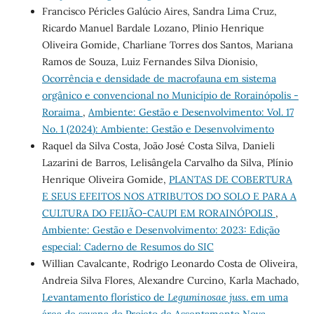
Francisco Péricles Galúcio Aires, Sandra Lima Cruz,
Ricardo Manuel Bardale Lozano, Plinio Henrique
Oliveira Gomide, Charliane Torres dos Santos, Mariana
Ramos de Souza, Luiz Fernandes Silva Dionisio,
Ocorrência e densidade de macrofauna em sistema
orgânico e convencional no Município de Rorainópolis -
Roraima
,
Ambiente: Gestão e Desenvolvimento: Vol. 17
No. 1 (2024): Ambiente: Gestão e Desenvolvimento
Raquel da Silva Costa, João José Costa Silva, Danieli
Lazarini de Barros, Lelisângela Carvalho da Silva, Plínio
Henrique Oliveira Gomide,
PLANTAS DE COBERTURA
E SEUS EFEITOS NOS ATRIBUTOS DO SOLO E PARA A
CULTURA DO FEIJÃO-CAUPI EM RORAINÓPOLIS
,
Ambiente: Gestão e Desenvolvimento: 2023: Edição
especial: Caderno de Resumos do SIC
Willian Cavalcante, Rodrigo Leonardo Costa de Oliveira,
Andreia Silva Flores, Alexandre Curcino, Karla Machado,
Levantamento florístico de
Leguminosae juss
. em uma