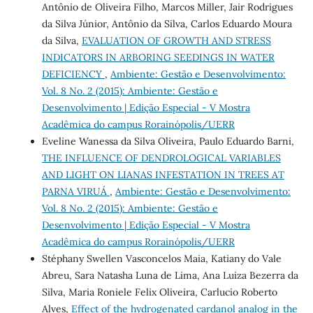
Antônio de Oliveira Filho, Marcos Miller, Jair Rodrigues
da Silva Júnior, Antônio da Silva, Carlos Eduardo Moura
da Silva,
EVALUATION OF GROWTH AND STRESS
INDICATORS IN ARBORING SEEDINGS IN WATER
DEFICIENCY
,
Ambiente: Gestão e Desenvolvimento:
Vol. 8 No. 2 (2015): Ambiente: Gestão e
Desenvolvimento | Edição Especial - V Mostra
Acadêmica do campus Rorainópolis/UERR
Eveline Wanessa da Silva Oliveira, Paulo Eduardo Barni,
THE INFLUENCE OF DENDROLOGICAL VARIABLES
AND LIGHT ON LIANAS INFESTATION IN TREES AT
PARNA VIRUÁ
,
Ambiente: Gestão e Desenvolvimento:
Vol. 8 No. 2 (2015): Ambiente: Gestão e
Desenvolvimento | Edição Especial - V Mostra
Acadêmica do campus Rorainópolis/UERR
Stéphany Swellen Vasconcelos Maia, Katiany do Vale
Abreu, Sara Natasha Luna de Lima, Ana Luiza Bezerra da
Silva, Maria Roniele Felix Oliveira, Carlucio Roberto
Alves,
Effect of the hydrogenated cardanol analog in the