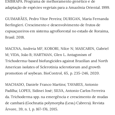
EMBRAPA. Programa de melhoramento genético e de
adaptação de espécies vegetais para a Amazônia Oriental. 1999.
GUIMARÃES, Pedro Vitor Pereira; DURIGAN, Maria Fernanda
Berlingieri. Crescimento e desenvolvimento de frutos de
cupuaçuzeiros em sistema agroflorestal no estado de Roraima,
Brasil. 2018.
MACENA, Andreia MF; KOBORI, Nilce N; MASCARIN, Gabriel
M; VIDA, João B; HARTMAN, Glen L. Antagonism of
Trichoderma-based biofungicides against Brazilian and North
American isolates of Sclerotinia sclerotiorum and growth
promotion of soybean. BioControl, 65, p. 235-246, 2020.
MACHADO, Daniele Franco Martins; TAVARES, Antonio
Padilha; LOPES, Sidinei José; SILVA, Antonio Carlos Ferreira
da. Trichoderma spp. na emergência e crescimento de mudas
de cambará (Gochnatia polymorpha (Less.) Cabrera). Revista
Árvore, 39, n. 1, p. 167-176, 2015.