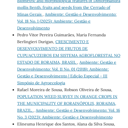
Biometric and morphological features of Dimorphandra
mollis Benth. fruits and seeds from the Cerrado of
Minas Gerais
,
Ambiente: Gestão e Desenvolvimento:
Vol. 18 No. 1 (2025): Ambiente: Gestão e
Desenvolvimento
Pedro Vitor Pereira Guimarães, Maria Fernanda
Berlingieri Durigan,
CRESCIMENTO E
DESENVOLVIMENTO DE FRUTOS DE
CUPUAÇUZEIROS EM SISTEMA AGROFLORESTAL NO
ESTADO DE RORAIMA, BRASIL
,
Ambiente: Gestão e
Desenvolvimento: Vol. 11 No. 01 (2018): Ambiente:
Gestão e Desenvolvimento | Edição Especial - III
Simpósio de Agroecologia
Rafael Moreira de Sousa, Robson Oliveira de Sousa,
POPULATION WEED SURVEY IN ORANGE CROPS IN
THE MUNICIPALITY OF RORAINÓPOLIS, RORAIMA,
BRAZIL.
,
Ambiente: Gestão e Desenvolvimento: Vol. 16
No. 3 (2023): Ambiente: Gestão e Desenvolvimento
Elineuma Henrique dos Santos, Alana da Silva Sousa,