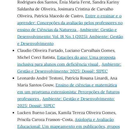
Rodrigues dos Santos, Ênia Maria Ferst, Sandra Kariny
Saldanha de Oliveira, Josimara Cristina de Carvalho
Oliveira, Patrícia Macedo de Castro,
Entre o ensinar e o
aprender: Concepções da avaliação pelos professores no
ensino de Ciências da Natureza
,
Ambiente: Gestão e
Desenvolvimento: Vol. 18 No. 1 (2025): Ambiente: Gestão
e Desenvolvimento
Claudio Oliveira Furtado, Luciano Carvalhais Gomes,
Michel Corci Batista,
Estações do ano: Uma proposta
inclusiva para alunos com deficiência visual
,
Ambiente:
Gestão e Desenvolvimento: 2025: Dossiê: SIPEC
Leonardo André Testoni, Patrícia Rosana Linardi, Ana
Maria Santos Gouw,
Ensino de ciências e matemática
em um programa extensionista: Percepções de futuros
professores
,
Ambiente: Gestão e Desenvolvimento:
2025: Dossiê: SIPEC
Lucken Bueno Lucas, Kamila Tereza Oliveira Gomes,
Priscila Caroza Frasson-Costa,
Axiologia e Avaliação
Educacional: Um mapeamento em publicações, grupos