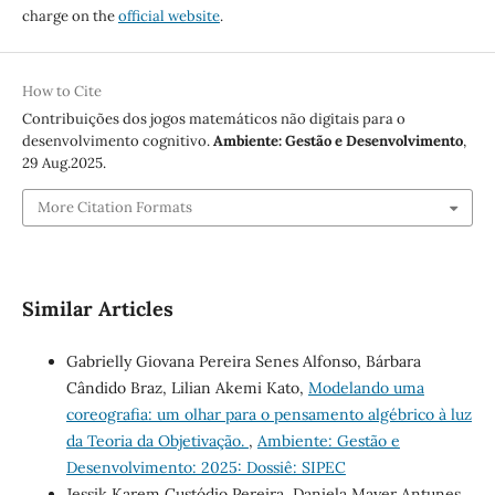
charge on the
official website
.
How to Cite
Contribuições dos jogos matemáticos não digitais para o
desenvolvimento cognitivo.
Ambiente: Gestão e Desenvolvimento
,
29 Aug.2025.
More Citation Formats
Similar Articles
Gabrielly Giovana Pereira Senes Alfonso, Bárbara
Cândido Braz, Lilian Akemi Kato,
Modelando uma
coreografia: um olhar para o pensamento algébrico à luz
da Teoria da Objetivação.
,
Ambiente: Gestão e
Desenvolvimento: 2025: Dossiê: SIPEC
Jessik Karem Custódio Pereira, Daniela Mayer Antunes,