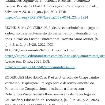
habilidades cognitivas, emocionais e sociais no contexto
escolar. Revista da FAAEBA: Educação e Contemporaneidade,
Salvador, v. 23, n. 41, jan./jun. 2014. DOI:
https://doi.org/10.21879/faeeba2358-0194.v23.n41.824
RECHE, S. M.; OLIVEIRA, N. A. de. As contribuições do jogo de
xadrez no desenvolvimento do pensamento matemático nos
anos iniciais do Ensino Fundamental. Revista Amor Mundi, [S.
l.], v. 3, n. 2, p. 15–20, 2022. DOI:
10.46550/amormundi.v3i2.166. Disponível em:
https://journal.editorametrics.com.br/index.php/amormundi/art
Acesso em: 15 nov. 2024. DOI:
https://doi.org/10.46550/amormundi.v3i2.166
RODRIGUES MACHADO, A. P. et al. Avaliação de Chapeuzinho
Vermelho Desplugada: um jogo para o desenvolvimento do
Pensamento Computacional destinado a alunos com
Deficiência Visual. Revista Iberoamericana de Tecnología en
Educación y Educación en Tecnología, [S. l.], n. 34, p. e7, 2023.