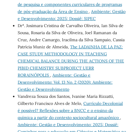
de pesquisa e componentes curriculares de programas
de pós-graduação da Área de Ensino
,
Ambiente: Gestão
e Desenvolvimento: 2025: Dossiê: SIPEC
Drª. Josimara Cristina de Carvalho Oliveira, Ian Silva de
Sousa, Rosaria da Silva de Oliveira, Joel Ramanan da
Cruz, Andre Camargo, Iracilma da Silva Sampaio, Cassia
Patrícia Muniz de Almeida,
The LADAINHA DE LA PAZ:
CASE STUDY METHODOLOGY IN TEACHING
CHEMICAL BALANCE DURING THE ACTIONS OF THE
PIBID CHEMISTRY SUBPROJECT UERR
RORAINÓPOLIS
,
Ambiente: Gestão e
Desenvolvimento: Vol. 13 No. 2 (2020): Ambiente:
Gestão e Desenvolvimento
Vandreza Souza dos Santos, Ivanise Maria Rizzatti,
Gilberto Francisco Alves de Melo,
Currículo Decolonial
é possível? Reflexões sobre a BNCC e o ensino da
química a partir do contexto sociocultural amazônico
,
Ambiente: Gestão e Desenvolvimento: 2025: Dossiê:
Caminhos para a educação em Ciências e Matemática na