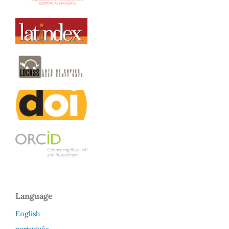
Language
English
português