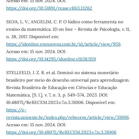
Acesso em: 15 nov. 2024. DOI:
https://doi.org/10.51891/rease.v10i3.13262
SILVA, L. V.; ANGELIM, C. P. O lúdico como ferramenta no
ensino da matemática. ID on line – Revista de Psicologia, v. 11,
n. 38, 2017. Disponível em:
https://idonline.emnuvens.com.br/id/article/view/959
.
Acesso em: 15 nov. 2024. DOI:
https://doi.org/10.14295/idonline.v11i38.959
STELLFELD, J. Z. R. et al. Dominó no sistema monetário
brasileiro por meio do desenho universal para aprendizagem.
Revista Brasileira de Educação em Ciências e Educação
Matemática, [S. l.], v. 7, n. 3, p. 549–574, 2023. DOI:
10.48075/ReBECEM.2023.v.7.n.3.31006. Disponível em:
https://e-
revista.unioeste.br/index.php/rebecem/article/view/31006
.
Acesso em: 15 nov. 2024. DOI:
https://doi.org/10.48075/ReBECEM.2023.v.7.n.3.31006