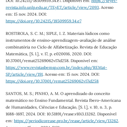
DOI: 10.24215/18509959.34.e7. Disponível em:
https://teyet-
revista.info.unlp.edu.ar/TEyET/article/view/2093
. Acesso
em: 15 nov. 2024. DOI:
https://doi.org/10.24215/18509959.34.e7
ROSTIROLA, S. C. M.; SIPLE, I. Z. Materiais lúdicos como
instrumentos de ensino-aprendizagem-avaliação de análise
combinatória no Ciclo de Alfabetização. Revista de Educação
Matemática, [S. l.], v. 17, p. e020016, 2020. DOI:
10.37001/remat25269062v17id258. Disponível em:
https://www.revistasbemsp.com.br/index.php/REMat-
SP/article/view/191
. Acesso em: 15 nov. 2024. DOI:
https://doi.org/10.37001/remat25269062v17id258
SANTOS, M. S.; PINHO, A. M. O aprendizado do conceito
matemático no Ensino Fundamental. Revista Ibero-Americana
de Humanidades, Ciências e Educação, [S. l.], v. 10, n. 3, p.
1688–1697, 2024. DOI: 10.51891/rease.v10i3.13262. Disponível
em:
https://periodicorease.pro.br/rease/article/view/13262
.