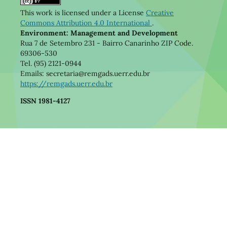
This work is licensed under a License
Creative
Commons Attribution 4.0 International
.
Environment: Management and Development
Rua 7 de Setembro 231 - Bairro Canarinho ZIP Code.
69306-530
Tel. (95) 2121-0944
Emails: secretaria@remgads.uerr.edu.br
https://remgads.uerr.edu.br
ISSN 1981-4127