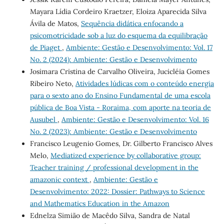
Mayara Lídia Cordeiro Kraetzer, Eloiza Aparecida Silva
Ávila de Matos,
Sequência didática enfocando a
psicomotricidade sob a luz do esquema da equilibração
de Piaget
,
Ambiente: Gestão e Desenvolvimento: Vol. 17
No. 2 (2024): Ambiente: Gestão e Desenvolvimento
Josimara Cristina de Carvalho Oliveira, Jucicléia Gomes
Ribeiro Neto,
Atividades lúdicas com o conteúdo energia
para o sexto ano do Ensino Fundamental de uma escola
pública de Boa Vista - Roraima, com aporte na teoria de
Ausubel
,
Ambiente: Gestão e Desenvolvimento: Vol. 16
No. 2 (2023): Ambiente: Gestão e Desenvolvimento
Francisco Leugenio Gomes, Dr. Gilberto Francisco Alves
Melo,
Mediatized experience by collaborative group:
Teacher training / professional development in the
amazonic context
,
Ambiente: Gestão e
Desenvolvimento: 2022: Dossier: Pathways to Science
and Mathematics Education in the Amazon
Ednelza Simião de Macêdo Silva, Sandra de Natal