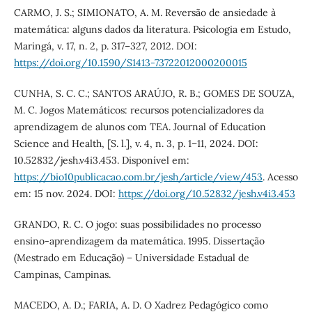
CARMO, J. S.; SIMIONATO, A. M. Reversão de ansiedade à
matemática: alguns dados da literatura. Psicologia em Estudo,
Maringá, v. 17, n. 2, p. 317–327, 2012. DOI:
https://doi.org/10.1590/S1413-73722012000200015
CUNHA, S. C. C.; SANTOS ARAÚJO, R. B.; GOMES DE SOUZA,
M. C. Jogos Matemáticos: recursos potencializadores da
aprendizagem de alunos com TEA. Journal of Education
Science and Health, [S. l.], v. 4, n. 3, p. 1–11, 2024. DOI:
10.52832/jesh.v4i3.453. Disponível em:
https://bio10publicacao.com.br/jesh/article/view/453
. Acesso
em: 15 nov. 2024. DOI:
https://doi.org/10.52832/jesh.v4i3.453
GRANDO, R. C. O jogo: suas possibilidades no processo
ensino-aprendizagem da matemática. 1995. Dissertação
(Mestrado em Educação) – Universidade Estadual de
Campinas, Campinas.
MACEDO, A. D.; FARIA, A. D. O Xadrez Pedagógico como