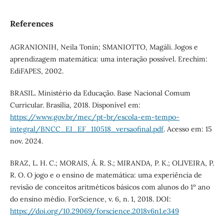
References
AGRANIONIH, Neila Tonin; SMANIOTTO, Magáli. Jogos e
aprendizagem matemática: uma interação possível. Erechim:
EdiFAPES, 2002.
BRASIL. Ministério da Educação. Base Nacional Comum
Curricular. Brasília, 2018. Disponível em:
https://www.gov.br/mec/pt-br/escola-em-tempo-
integral/BNCC_EI_EF_110518_versaofinal.pdf
. Acesso em: 15
nov. 2024.
BRAZ, L. H. C.; MORAIS, Á. R. S.; MIRANDA, P. K.; OLIVEIRA, P.
R. O. O jogo e o ensino de matemática: uma experiência de
revisão de conceitos aritméticos básicos com alunos do 1º ano
do ensino médio. ForScience, v. 6, n. 1, 2018. DOI:
https://doi.org/10.29069/forscience.2018v6n1.e349