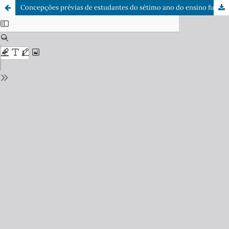
Concepções prévias de estudantes do sétimo ano do ensino fundamental sobre plantas e suas aplicações no cotidiano através de desenho associado à escrita