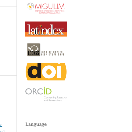
Language
ve
nal