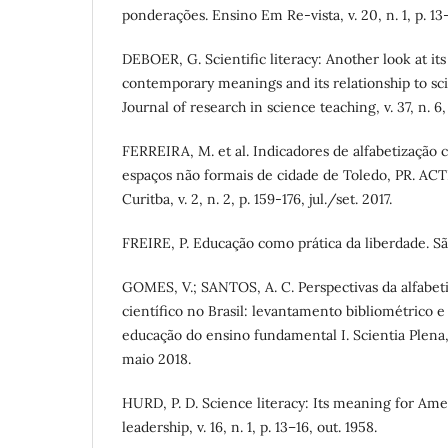
ponderações. Ensino Em Re-vista, v. 20, n. 1, p. 13-
DEBOER, G. Scientific literacy: Another look at its
contemporary meanings and its relationship to sc
Journal of research in science teaching, v. 37, n. 6
FERREIRA, M. et al. Indicadores de alfabetização 
espaços não formais de cidade de Toledo, PR. AC
Curitba, v. 2, n. 2, p. 159-176, jul./set. 2017.
FREIRE, P. Educação como prática da liberdade. São
GOMES, V.; SANTOS, A. C. Perspectivas da alfabet
científico no Brasil: levantamento bibliométrico e
educação do ensino fundamental I. Scientia Plena, Ar
maio 2018.
HURD, P. D. Science literacy: Its meaning for Ame
leadership, v. 16, n. 1, p. 13–16, out. 1958.