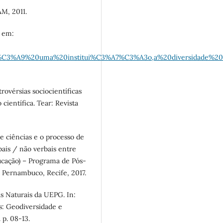
AM, 2011.
l em:
3%A9%20uma%20institui%C3%A7%C3%A3o,a%20diversidade%20e%
ovérsias sociocientíficas
científica. Tear: Revista
e ciências e o processo de
bais / não verbais entre
ducação) – Programa de Pós-
Pernambuco, Recife, 2017.
 Naturais da UEPG. In:
s: Geodiversidade e
 p. 08-13.