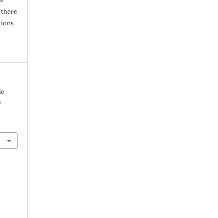
 there
tions
de
m