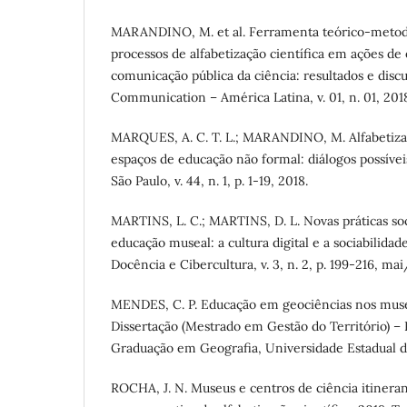
MARANDINO, M. et al. Ferramenta teórico-metodo
processos de alfabetização científica em ações de
comunicação pública da ciência: resultados e discu
Communication – América Latina, v. 01, n. 01, 201
MARQUES, A. C. T. L.; MARANDINO, M. Alfabetizaçã
espaços de educação não formal: diálogos possívei
São Paulo, v. 44, n. 1, p. 1-19, 2018.
MARTINS, L. C.; MARTINS, D. L. Novas práticas so
educação museal: a cultura digital e a sociabilidad
Docência e Cibercultura, v. 3, n. 2, p. 199-216, ma
MENDES, C. P. Educação em geociências nos muse
Dissertação (Mestrado em Gestão do Território) –
Graduação em Geografia, Universidade Estadual d
ROCHA, J. N. Museus e centros de ciência itineran