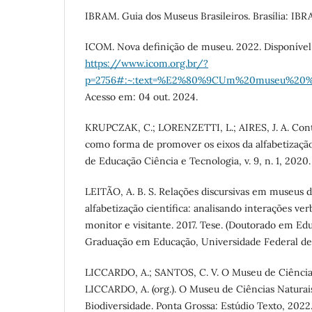
IBRAM. Guia dos Museus Brasileiros. Brasília: IBR
ICOM. Nova definição de museu. 2022. Disponíve
https://www.icom.org.br/?
p=2756#:~:text=%E2%80%9CUm%20museu%20%C
Acesso em: 04 out. 2024.
KRUPCZAK, C.; LORENZETTI, L.; AIRES, J. A. Contr
como forma de promover os eixos da alfabetização 
de Educação Ciência e Tecnologia, v. 9, n. 1, 2020.
LEITÃO, A. B. S. Relações discursivas em museus d
alfabetização científica: analisando interações ver
monitor e visitante. 2017. Tese. (Doutorado em E
Graduação em Educação, Universidade Federal de 
LICCARDO, A.; SANTOS, C. V. O Museu de Ciências
LICCARDO, A. (org.). O Museu de Ciências Naturai
Biodiversidade. Ponta Grossa: Estúdio Texto, 2022.