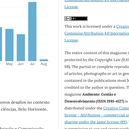
License
.
This work is licensed under a
Creati
Commons Attribution 4.0 Internatio
License
.
The entire content of this magazine i
protected by the Copyright Law (9,6
98). The partial or complete reprod
of articles, photographs or art in ge
contained in the publications must 
credited to the author in question. 
magazine
Ambiente: Gestão e
Desenvolvimento (ISSN 1981-4127)
is
novos desafios no contexto
distributed under the
Creative Com
ciências, Belo Horizonte,
license - Attribution - commercial u
sharing under the same license (BY)
.
ducação e Comunicação
is permission to use and create work