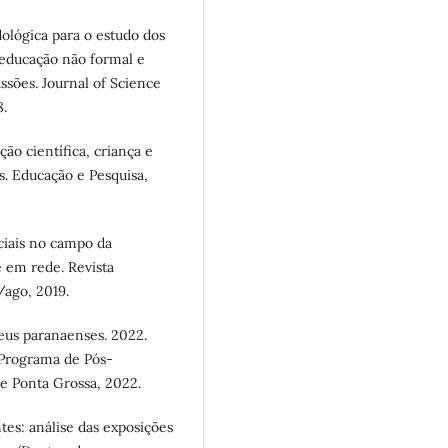
lógica para o estudo dos
 educação não formal e
ssões. Journal of Science
8.
o científica, criança e
s. Educação e Pesquisa,
ciais no campo da
e em rede. Revista
i/ago, 2019.
us paranaenses. 2022.
 Programa de Pós-
e Ponta Grossa, 2022.
tes: análise das exposições