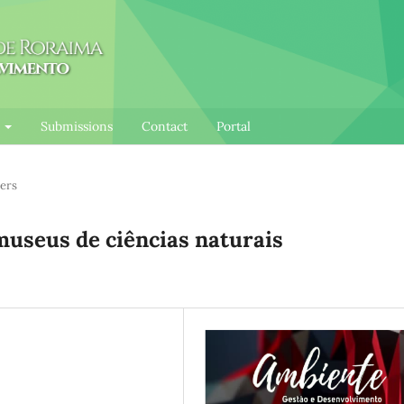
l
Submissions
Contact
Portal
ers
museus de ciências naturais