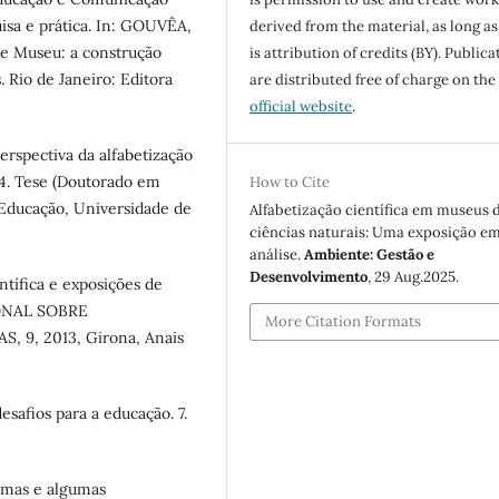
isa e prática. In: GOUVÊA,
derived from the material, as long as
 e Museu: a construção
is attribution of credits (BY). Publica
. Rio de Janeiro: Editora
are distributed free of charge on the
official website
.
erspectiva da alfabetização
014. Tese (Doutorado em
How to Cite
 Educação, Universidade de
Alfabetização científica em museus 
ciências naturais: Uma exposição e
análise.
Ambiente: Gestão e
Desenvolvimento
, 29 Aug.2025.
tífica e exposições de
IONAL SOBRE
More Citation Formats
 9, 2013, Girona, Anais
esafios para a educação. 7.
emas e algumas