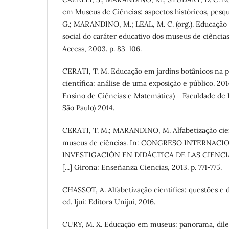
em Museus de Ciências: aspectos históricos, pesqu
G.; MARANDINO, M.; LEAL, M. C. (org.). Educação
social do caráter educativo dos museus de ciências
Access, 2003. p. 83-106.
CERATI, T. M. Educação em jardins botânicos na p
científica: análise de uma exposição e público. 2
Ensino de Ciências e Matemática) - Faculdade de
São Paulo) 2014.
CERATI, T. M.; MARANDINO, M. Alfabetização cien
museus de ciências. In: CONGRESO INTERNAC
INVESTIGACIÓN EN DIDÁCTICA DE LAS CIENCIAS,
[...] Girona: Enseñanza Ciencias, 2013. p. 771-775.
CHASSOT, A. Alfabetização científica: questões e d
ed. Ijuí: Editora Unijuí, 2016.
CURY, M. X. Educação em museus: panorama, dil