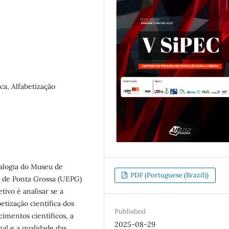
ca, Alfabetização
ralogia do Museu de
PDF (Portuguese (Brazil))
l de Ponta Grossa (UEPG)
etivo é analisar se a
etização científica dos
Published
imentos científicos, a
2025-08-29
nal e a qualidade das