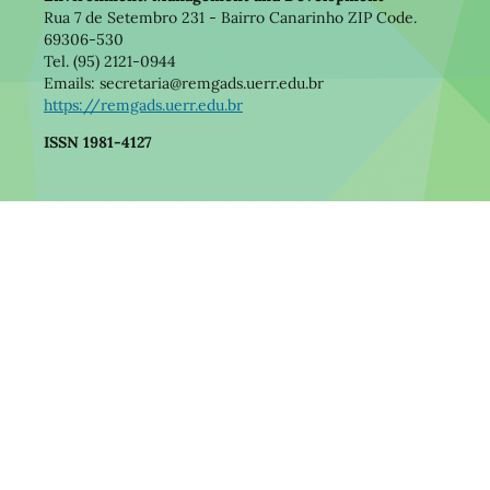
Rua 7 de Setembro 231 - Bairro Canarinho ZIP Code.
69306-530
Tel. (95) 2121-0944
Emails: secretaria@remgads.uerr.edu.br
https://remgads.uerr.edu.br
ISSN 1981-4127