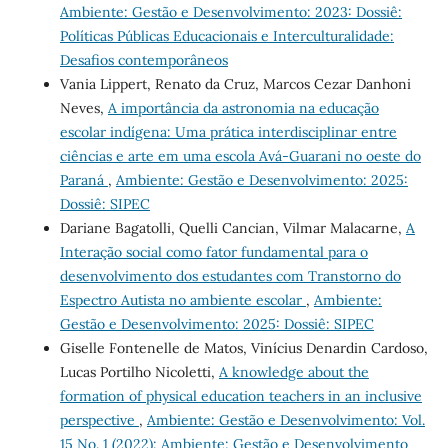
Ambiente: Gestão e Desenvolvimento: 2023: Dossiê:
Políticas Públicas Educacionais e Interculturalidade:
Desafios contemporâneos
Vania Lippert, Renato da Cruz, Marcos Cezar Danhoni
Neves,
A importância da astronomia na educação
escolar indígena: Uma prática interdisciplinar entre
ciências e arte em uma escola Avá-Guarani no oeste do
Paraná
,
Ambiente: Gestão e Desenvolvimento: 2025:
Dossiê: SIPEC
Dariane Bagatolli, Quelli Cancian, Vilmar Malacarne,
A
Interação social como fator fundamental para o
desenvolvimento dos estudantes com Transtorno do
Espectro Autista no ambiente escolar
,
Ambiente:
Gestão e Desenvolvimento: 2025: Dossiê: SIPEC
Giselle Fontenelle de Matos, Vinícius Denardin Cardoso,
Lucas Portilho Nicoletti,
A knowledge about the
formation of physical education teachers in an inclusive
perspective
,
Ambiente: Gestão e Desenvolvimento: Vol.
15 No. 1 (2022): Ambiente: Gestão e Desenvolvimento