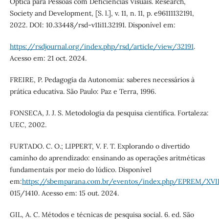
Óptica para Pessoas com Deficiências Visuais. Research,
Society and Development, [S. l.], v. 11, n. 11, p. e96111132191,
2022. DOI: 10.33448/rsd-v11i11.32191. Disponível em:
https://rsdjournal.org/index.php/rsd/article/view/32191
.
Acesso em: 21 oct. 2024.
FREIRE, P. Pedagogia da Autonomia: saberes necessários à
prática educativa. São Paulo: Paz e Terra, 1996.
FONSECA, J. J. S. Metodologia da pesquisa científica. Fortaleza:
UEC, 2002.
FURTADO. C. O.; LIPPERT, V. F. T. Explorando o divertido
caminho do aprendizado: ensinando as operações aritméticas
fundamentais por meio do lúdico. Disponível
em:
https://sbemparana.com.br/eventos/index.php/EPREM/XV
015/1410. Acesso em: 15 out. 2024.
GIL, A. C. Métodos e técnicas de pesquisa social. 6. ed. São