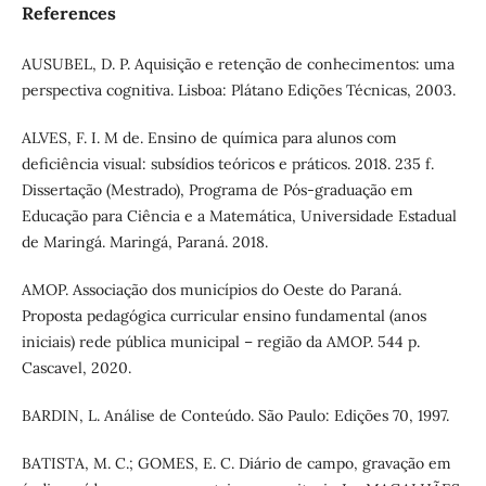
References
AUSUBEL, D. P. Aquisição e retenção de conhecimentos: uma
perspectiva cognitiva. Lisboa: Plátano Edições Técnicas, 2003.
ALVES, F. I. M de. Ensino de química para alunos com
deficiência visual: subsídios teóricos e práticos. 2018. 235 f.
Dissertação (Mestrado), Programa de Pós-graduação em
Educação para Ciência e a Matemática, Universidade Estadual
de Maringá. Maringá, Paraná. 2018.
AMOP. Associação dos municípios do Oeste do Paraná.
Proposta pedagógica curricular ensino fundamental (anos
iniciais) rede pública municipal – região da AMOP. 544 p.
Cascavel, 2020.
BARDIN, L. Análise de Conteúdo. São Paulo: Edições 70, 1997.
BATISTA, M. C.; GOMES, E. C. Diário de campo, gravação em