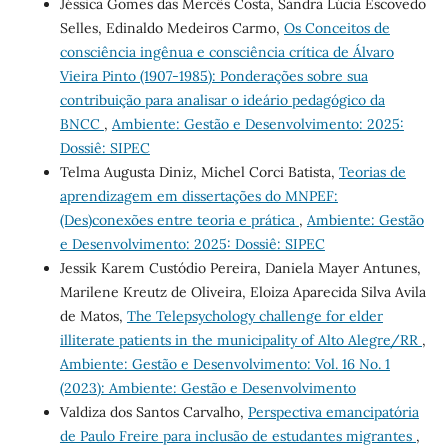
Jéssica Gomes das Mercês Costa, Sandra Lúcia Escovedo
Selles, Edinaldo Medeiros Carmo,
Os Conceitos de
consciência ingênua e consciência crítica de Álvaro
Vieira Pinto (1907-1985): Ponderações sobre sua
contribuição para analisar o ideário pedagógico da
BNCC
,
Ambiente: Gestão e Desenvolvimento: 2025:
Dossiê: SIPEC
Telma Augusta Diniz, Michel Corci Batista,
Teorias de
aprendizagem em dissertações do MNPEF:
(Des)conexões entre teoria e prática
,
Ambiente: Gestão
e Desenvolvimento: 2025: Dossiê: SIPEC
Jessik Karem Custódio Pereira, Daniela Mayer Antunes,
Marilene Kreutz de Oliveira, Eloiza Aparecida Silva Avila
de Matos,
The Telepsychology challenge for elder
illiterate patients in the municipality of Alto Alegre/RR
,
Ambiente: Gestão e Desenvolvimento: Vol. 16 No. 1
(2023): Ambiente: Gestão e Desenvolvimento
Valdiza dos Santos Carvalho,
Perspectiva emancipatória
de Paulo Freire para inclusão de estudantes migrantes
,