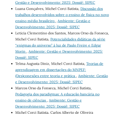
Gestão e Desenvolvimento: 2025: Dossiê: SIPEC
Luana Gonçalves, Michel Corci Batista,
Discussão dos
trabalhos desenvolvidos sobre o ensino de física no novo
ensino médio brasileiro
,
Ambiente: Gestão e
Desenvolvimento: 2025: Dossiê: SIPEC
Leticia Clementino dos Santos, Marcos Orso da Fonseca,
Michel Corci Batista,
Potencialidades didáticas da série
“enigmas do universo” à luz de Paulo Freire e Edgar
Morin
,
Ambiente: Gestão e Desenvolvimento: 2025:
Dossiê: SIPEC
Telma Augusta Diniz, Michel Corci Batista,
Teorias de
aprendizagem em dissertações do MNPEF:
(Des)conexões entre teoria e prática
,
Ambiente: Gestão
e Desenvolvimento: 2025: Dossiê: SIPEC
Marcos Orso da Fonseca, Michel Corci Batista,
Pedagogia dos paradigmas: A educação bancária no
ensino de ciências
,
Ambiente: Gestão e
Desenvolvimento: 2025: Dossiê: SIPEC
Michel Corci Batista, Carlos Alberto de Oliveira