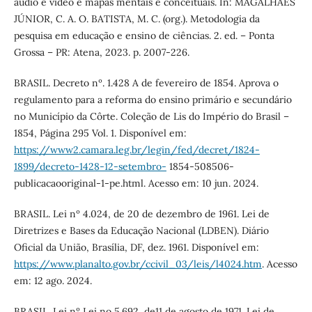
áudio e vídeo e mapas mentais e conceituais. In: MAGALHÃES
JÚNIOR, C. A. O. BATISTA, M. C. (org.). Metodologia da
pesquisa em educação e ensino de ciências. 2. ed. – Ponta
Grossa – PR: Atena, 2023. p. 2007-226.
BRASIL. Decreto nº. 1.428 A de fevereiro de 1854. Aprova o
regulamento para a reforma do ensino primário e secundário
no Município da Côrte. Coleção de Lis do Império do Brasil –
1854, Página 295 Vol. 1. Disponível em:
https://www2.camara.leg.br/legin/fed/decret/1824-
1899/decreto-1428-12-setembro-
1854-508506-
publicacaooriginal-1-pe.html. Acesso em: 10 jun. 2024.
BRASIL. Lei nº 4.024, de 20 de dezembro de 1961. Lei de
Diretrizes e Bases da Educação Nacional (LDBEN). Diário
Oficial da União, Brasília, DF, dez. 1961. Disponível em:
https://www.planalto.gov.br/ccivil_03/leis/l4024.htm
. Acesso
em: 12 ago. 2024.
BRASIL. Lei nº Lei no 5.692, de11 de agosto de 1971. Lei de