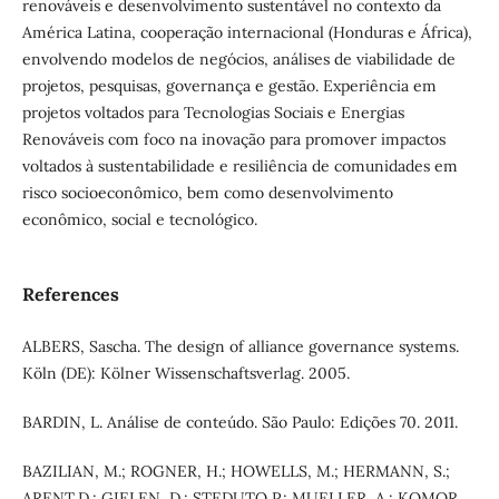
renováveis e desenvolvimento sustentável no contexto da
América Latina, cooperação internacional (Honduras e África),
envolvendo modelos de negócios, análises de viabilidade de
projetos, pesquisas, governança e gestão. Experiência em
projetos voltados para Tecnologias Sociais e Energias
Renováveis com foco na inovação para promover impactos
voltados à sustentabilidade e resiliência de comunidades em
risco socioeconômico, bem como desenvolvimento
econômico, social e tecnológico.
References
ALBERS, Sascha. The design of alliance governance systems.
Köln (DE): Kölner Wissenschaftsverlag. 2005.
BARDIN, L. Análise de conteúdo. São Paulo: Edições 70. 2011.
BAZILIAN, M.; ROGNER, H.; HOWELLS, M.; HERMANN, S.;
ARENT,D.; GIELEN, D.; STEDUTO,P.; MUELLER, A.; KOMOR,