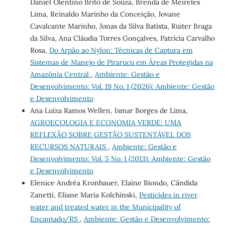
Daniel Olentino Brito de Souza, Brenda de Meireles
Lima, Reinaldo Marinho da Conceição, Jovane
Cavalcante Marinho, Jonas da Silva Batista, Ruiter Braga
da Silva, Ana Cláudia Torres Gonçalves, Patrícia Carvalho
Rosa,
Do Arpão ao Nylon: Técnicas de Captura em
Sistemas de Manejo de Pirarucu em Áreas Protegidas na
Amazônia Central
,
Ambiente: Gestão e
Desenvolvimento: Vol. 19 No. 1 (2026): Ambiente: Gestão
e Desenvolvimento
Ana Luíza Ramos Wellen, Ismar Borges de Lima,
AGROECOLOGIA E ECONOMIA VERDE: UMA
REFLEXÃO SOBRE GESTÃO SUSTENTÁVEL DOS
RECURSOS NATURAIS
,
Ambiente: Gestão e
Desenvolvimento: Vol. 5 No. 1 (2013): Ambiente: Gestão
e Desenvolvimento
Elenice Andréa Kronbauer, Elaine Biondo, Cândida
Zanetti, Eliane Maria Kolchinski,
Pesticides in river
water and treated water in the Municipality of
Encantado/RS
,
Ambiente: Gestão e Desenvolvimento: