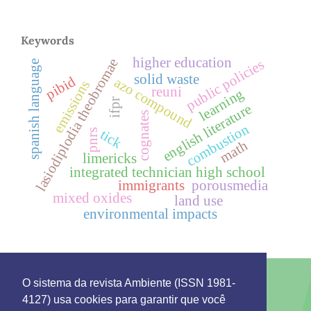
Keywords
higher education
lasiodiplodia theobromae
public policies
spanish language
solid waste
pibid
azo compound
emissions
reuni
learning
ifpr
english literature
cognates
combustion
pnrs
tick
math
limericks
integrated technician high school
immigrants
porousmedia
mixed oxides
land use
environmental impacts
O sistema da revista Ambiente (ISSN 1981-
4127) usa cookies para garantir que você
This work is licensed under a License
Creative