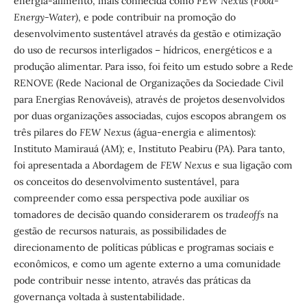
energia-alimento, mais conhecida como
FEW Nexus (Food-
Energy-Water)
, e pode contribuir na promoção do
desenvolvimento sustentável através da gestão e otimização
do uso de recursos interligados – hídricos, energéticos e a
produção alimentar. Para isso, foi feito um estudo sobre a Rede
RENOVE (Rede Nacional de Organizações da Sociedade Civil
para Energias Renováveis), através de projetos desenvolvidos
por duas organizações associadas, cujos escopos abrangem os
três pilares do
FEW Nexus
(água-energia e alimentos):
Instituto Mamirauá (AM); e, Instituto Peabiru (PA). Para tanto,
foi apresentada a Abordagem de
FEW Nexus
e sua ligação com
os conceitos do desenvolvimento sustentável, para
compreender como essa perspectiva pode auxiliar os
tomadores de decisão quando considerarem os
tradeoffs
na
gestão de recursos naturais, as possibilidades de
direcionamento de políticas públicas e programas sociais e
econômicos, e como um agente externo a uma comunidade
pode contribuir nesse intento, através das práticas da
governança voltada à sustentabilidade.