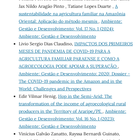
Jax Nildo Aragão Pinto , Tatiane Lopes Duarte ,
A
sustentabilidade na agricultura familiar na Amazônia
Oriental: Aplicação do método mesmis
,
Ambiente:
Gestão e Desenvolvimento: Vol. 17 No. 1 (2024):
Ambiente: Gestão e Desenvolvimento
Livio Sergio Dias Claudino,
IMPACTOS DOS PRIMEIROS
MESES DE PANDEMIA DE COVID-19 PARA A
AGRICULTURA FAMILIAR PARAENSE E COMO A
AGROECOLOGIA PODE APOIAR A SUPERAÇÃO
,
Ambiente: Gestão e Desenvolvimento: 2020: Dossier -
The COVID-19 pandemic in the Amazon and in the
World: Challenges and Perspectives
Edir Vilmar Henig,
Hop in the Semi-Arid: The
transformation of the income of agroecological rural
producers in the Territory of Araripe/PE
,
Ambiente:
Gestão e Desenvolvimento: Vol. 16 No. 1 (2023):
Ambiente: Gestão e Desenvolvimento
Vinícius Galvão Zanatto, Rayssa Bernardi Guinato,