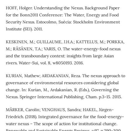
HOFF, Holger. Understanding the Nexus. Background Paper
for the Bonn2011 Conference: The Water, Energy and Food
Security Nexus. Estocolmo, Suécia: Stockholm Environment
Institute (SEI). 2011.
KESKINEN, M.; GUILLAUME, J.H.A.; KATTELUS, M.; PORKKA,
M.; RÄSÄNEN, T.A.; VARIS, O. The water-energy-food nexus
and the transboundary context: insights from large Asian
rivers. Water-Sui, vol. 8, w8050193. 2016.
KURIAN, Mathew; ARDAKANIAN, Reza. The nexus approach to
governance of environmental resources considering global
change. In: Kurian, M., Ardakanian, R. (Eds.), Governing the
Nexus. Springer International Publishing, Cham. p.3-15. 2015.
MÄRKER, Carolin; VENGHAUS, Sandra; HAKEL, Jürgen-
Friedrich. (2018). Integrated governance for the food–energy–
water nexus – The scope of action for institutional change.
Renewable and Sustainable Energy Reviews, v.97, p.290-300.