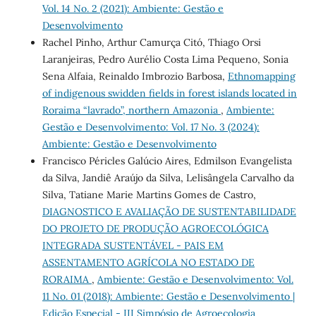
Vol. 14 No. 2 (2021): Ambiente: Gestão e
Desenvolvimento
Rachel Pinho, Arthur Camurça Citó, Thiago Orsi
Laranjeiras, Pedro Aurélio Costa Lima Pequeno, Sonia
Sena Alfaia, Reinaldo Imbrozio Barbosa,
Ethnomapping
of indigenous swidden fields in forest islands located in
Roraima “lavrado”, northern Amazonia
,
Ambiente:
Gestão e Desenvolvimento: Vol. 17 No. 3 (2024):
Ambiente: Gestão e Desenvolvimento
Francisco Péricles Galúcio Aires, Edmilson Evangelista
da Silva, Jandiê Araújo da Silva, Lelisângela Carvalho da
Silva, Tatiane Marie Martins Gomes de Castro,
DIAGNOSTICO E AVALIAÇÃO DE SUSTENTABILIDADE
DO PROJETO DE PRODUÇÃO AGROECOLÓGICA
INTEGRADA SUSTENTÁVEL - PAIS EM
ASSENTAMENTO AGRÍCOLA NO ESTADO DE
RORAIMA
,
Ambiente: Gestão e Desenvolvimento: Vol.
11 No. 01 (2018): Ambiente: Gestão e Desenvolvimento |
Edição Especial - III Simpósio de Agroecologia