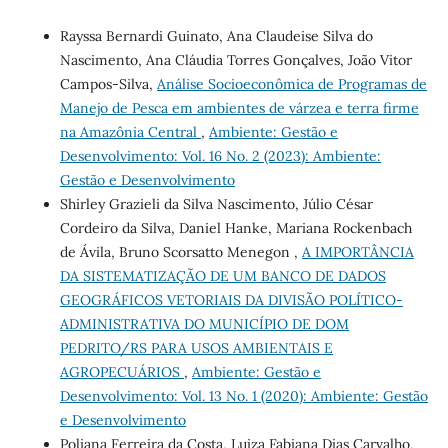
Rayssa Bernardi Guinato, Ana Claudeise Silva do
Nascimento, Ana Cláudia Torres Gonçalves, João Vitor
Campos-Silva,
Análise Socioeconômica de Programas de
Manejo de Pesca em ambientes de várzea e terra firme
na Amazônia Central
,
Ambiente: Gestão e
Desenvolvimento: Vol. 16 No. 2 (2023): Ambiente:
Gestão e Desenvolvimento
Shirley Grazieli da Silva Nascimento, Júlio César
Cordeiro da Silva, Daniel Hanke, Mariana Rockenbach
de Ávila, Bruno Scorsatto Menegon ,
A IMPORTÂNCIA
DA SISTEMATIZAÇÃO DE UM BANCO DE DADOS
GEOGRÁFICOS VETORIAIS DA DIVISÃO POLÍTICO-
ADMINISTRATIVA DO MUNICÍPIO DE DOM
PEDRITO/RS PARA USOS AMBIENTAIS E
AGROPECUÁRIOS
,
Ambiente: Gestão e
Desenvolvimento: Vol. 13 No. 1 (2020): Ambiente: Gestão
e Desenvolvimento
Poliana Ferreira da Costa, Luiza Fabiana Dias Carvalho,