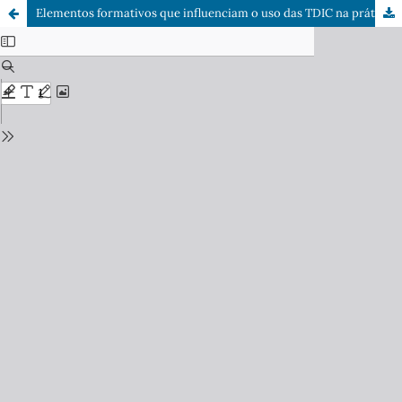
Elementos formativos que influenciam o uso das TDIC na prática pedagógica de professores de ciências dos anos iniciais do ensino fundamental