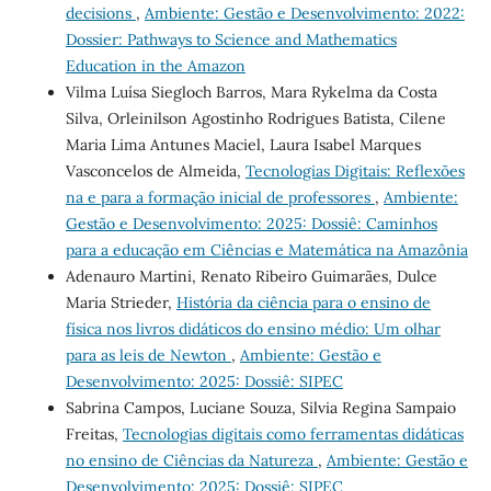
decisions
,
Ambiente: Gestão e Desenvolvimento: 2022:
Dossier: Pathways to Science and Mathematics
Education in the Amazon
Vilma Luísa Siegloch Barros, Mara Rykelma da Costa
Silva, Orleinilson Agostinho Rodrigues Batista, Cilene
Maria Lima Antunes Maciel, Laura Isabel Marques
Vasconcelos de Almeida,
Tecnologias Digitais: Reflexões
na e para a formação inicial de professores
,
Ambiente:
Gestão e Desenvolvimento: 2025: Dossiê: Caminhos
para a educação em Ciências e Matemática na Amazônia
Adenauro Martini, Renato Ribeiro Guimarães, Dulce
Maria Strieder,
História da ciência para o ensino de
física nos livros didáticos do ensino médio: Um olhar
para as leis de Newton
,
Ambiente: Gestão e
Desenvolvimento: 2025: Dossiê: SIPEC
Sabrina Campos, Luciane Souza, Silvia Regina Sampaio
Freitas,
Tecnologias digitais como ferramentas didáticas
no ensino de Ciências da Natureza
,
Ambiente: Gestão e
Desenvolvimento: 2025: Dossiê: SIPEC