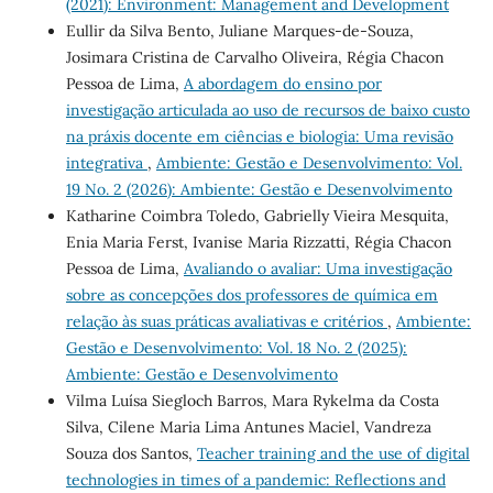
(2021): Environment: Management and Development
Eullir da Silva Bento, Juliane Marques-de-Souza,
Josimara Cristina de Carvalho Oliveira, Régia Chacon
Pessoa de Lima,
A abordagem do ensino por
investigação articulada ao uso de recursos de baixo custo
na práxis docente em ciências e biologia: Uma revisão
integrativa
,
Ambiente: Gestão e Desenvolvimento: Vol.
19 No. 2 (2026): Ambiente: Gestão e Desenvolvimento
Katharine Coimbra Toledo, Gabrielly Vieira Mesquita,
Enia Maria Ferst, Ivanise Maria Rizzatti, Régia Chacon
Pessoa de Lima,
Avaliando o avaliar: Uma investigação
sobre as concepções dos professores de química em
relação às suas práticas avaliativas e critérios
,
Ambiente:
Gestão e Desenvolvimento: Vol. 18 No. 2 (2025):
Ambiente: Gestão e Desenvolvimento
Vilma Luísa Siegloch Barros, Mara Rykelma da Costa
Silva, Cilene Maria Lima Antunes Maciel, Vandreza
Souza dos Santos,
Teacher training and the use of digital
technologies in times of a pandemic: Reflections and