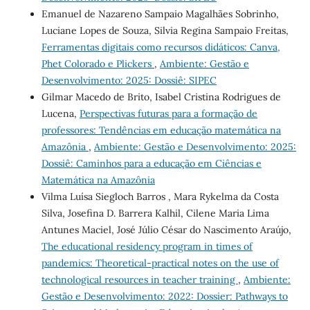
Emanuel de Nazareno Sampaio Magalhães Sobrinho,
Luciane Lopes de Souza, Silvia Regina Sampaio Freitas,
Ferramentas digitais como recursos didáticos: Canva,
Phet Colorado e Plickers
,
Ambiente: Gestão e
Desenvolvimento: 2025: Dossiê: SIPEC
Gilmar Macedo de Brito, Isabel Cristina Rodrigues de
Lucena,
Perspectivas futuras para a formação de
professores: Tendências em educação matemática na
Amazônia
,
Ambiente: Gestão e Desenvolvimento: 2025:
Dossiê: Caminhos para a educação em Ciências e
Matemática na Amazônia
Vilma Luísa Siegloch Barros , Mara Rykelma da Costa
Silva, Josefina D. Barrera Kalhil, Cilene Maria Lima
Antunes Maciel, José Júlio César do Nascimento Araújo,
The educational residency program in times of
pandemics: Theoretical-practical notes on the use of
technological resources in teacher training
,
Ambiente:
Gestão e Desenvolvimento: 2022: Dossier: Pathways to