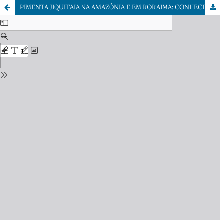
PIMENTA JIQUITAIA NA AMAZÔNIA E EM RORAIMA: CONHECER PARA VALORIZAR