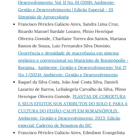
Desenvolvimento: Vol. 11 No. 01 (2018): Ambiente:
Gestão e Desenvolvimento | Edição Especial - III
Simpósio de Agroecologia
Francisco Péricles Galúcio Aires, Sandra Lima Cruz,
Ricardo Manuel Bardale Lozano, Plinio Henrique
Oliveira Gomide, Charliane Torres dos Santos, Mariana
Ramos de Souza, Luiz Fernandes Silva Dionisio,
Ocorrência e densidade de macrofauna em sistema
orgânico e convencional no Município de Rorainópolis -
Roraima
,
Ambiente: Gestão e Desenvolvimento: Vol. 17
No. 1 (2024): Ambiente: Gestão e Desenvolvimento
Raquel da Silva Costa, João José Costa Silva, Danieli
Lazarini de Barros, Lelisângela Carvalho da Silva, Plínio
Henrique Oliveira Gomide,
PLANTAS DE COBERTURA
E SEUS EFEITOS NOS ATRIBUTOS DO SOLO E PARA A
CULTURA DO FEIJÃO-CAUPI EM RORAINÓPOLIS
,
Ambiente: Gestão e Desenvolvimento: 2023: Edição
especial: Caderno de Resumos do SIC
Francisco Péricles Galúcio Aires, Edmilson Evangelista