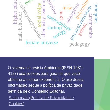
higher education
polyculture
chemistry teaching
roraima
carboxymethylation
adsorption
social voice
tambaqui
physical education
msw
gum
male behavior
methodology
aquaculture
grimm
shrimp
energy
female universe
pedagogy
O sistema da revista Ambiente (ISSN 1981-
4127) usa cookies para garantir que você
This work is licensed under a License
Creative
obtenha a melhor experiência. O uso dessa
Commons Attribution 4.0 International
.
informação segue a política de privacidade
Environment: Management and Development
definida pelo Conselho Editorial.
Rua 7 de Setembro 231 - Bairro Canarinho ZIP Code.
69306-530
Saiba mais (Política de Privacidade e
Tel. (95) 2121-0944
Cookies)
Emails: secretaria@remgads.uerr.edu.br