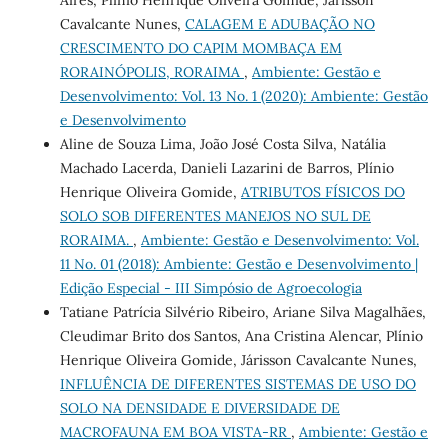
Aires, Plínio Henrique Oliveira Gomide, Járisson
Cavalcante Nunes,
CALAGEM E ADUBAÇÃO NO
CRESCIMENTO DO CAPIM MOMBAÇA EM
RORAINÓPOLIS, RORAIMA
,
Ambiente: Gestão e
Desenvolvimento: Vol. 13 No. 1 (2020): Ambiente: Gestão
e Desenvolvimento
Aline de Souza Lima, João José Costa Silva, Natália
Machado Lacerda, Danieli Lazarini de Barros, Plínio
Henrique Oliveira Gomide,
ATRIBUTOS FÍSICOS DO
SOLO SOB DIFERENTES MANEJOS NO SUL DE
RORAIMA.
,
Ambiente: Gestão e Desenvolvimento: Vol.
11 No. 01 (2018): Ambiente: Gestão e Desenvolvimento |
Edição Especial - III Simpósio de Agroecologia
Tatiane Patrícia Silvério Ribeiro, Ariane Silva Magalhães,
Cleudimar Brito dos Santos, Ana Cristina Alencar, Plínio
Henrique Oliveira Gomide, Járisson Cavalcante Nunes,
INFLUÊNCIA DE DIFERENTES SISTEMAS DE USO DO
SOLO NA DENSIDADE E DIVERSIDADE DE
MACROFAUNA EM BOA VISTA-RR
,
Ambiente: Gestão e