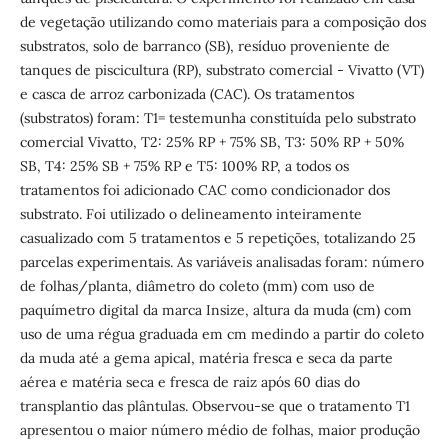
de vegetação utilizando como materiais para a composição dos
substratos, solo de barranco (SB), resíduo proveniente de
tanques de piscicultura (RP), substrato comercial - Vivatto (VT)
e casca de arroz carbonizada (CAC). Os tratamentos
(substratos) foram: T1= testemunha constituída pelo substrato
comercial Vivatto, T2: 25% RP + 75% SB, T3: 50% RP + 50%
SB, T4: 25% SB + 75% RP e T5: 100% RP, a todos os
tratamentos foi adicionado CAC como condicionador dos
substrato. Foi utilizado o delineamento inteiramente
casualizado com 5 tratamentos e 5 repetições, totalizando 25
parcelas experimentais. As variáveis analisadas foram: número
de folhas/planta, diâmetro do coleto (mm) com uso de
paquímetro digital da marca Insize, altura da muda (cm) com
uso de uma régua graduada em cm medindo a partir do coleto
da muda até a gema apical, matéria fresca e seca da parte
aérea e matéria seca e fresca de raiz após 60 dias do
transplantio das plântulas. Observou-se que o tratamento T1
apresentou o maior número médio de folhas, maior produção