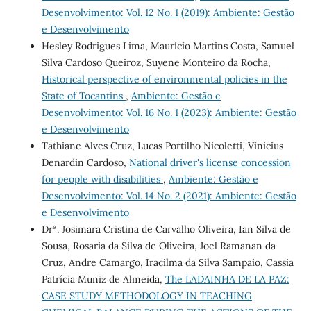
Desenvolvimento: Vol. 12 No. 1 (2019): Ambiente: Gestão
e Desenvolvimento
Hesley Rodrigues Lima, Maurício Martins Costa, Samuel
Silva Cardoso Queiroz, Suyene Monteiro da Rocha,
Historical perspective of environmental policies in the
State of Tocantins
,
Ambiente: Gestão e
Desenvolvimento: Vol. 16 No. 1 (2023): Ambiente: Gestão
e Desenvolvimento
Tathiane Alves Cruz, Lucas Portilho Nicoletti, Vinícius
Denardin Cardoso,
National driver's license concession
for people with disabilities
,
Ambiente: Gestão e
Desenvolvimento: Vol. 14 No. 2 (2021): Ambiente: Gestão
e Desenvolvimento
Drª. Josimara Cristina de Carvalho Oliveira, Ian Silva de
Sousa, Rosaria da Silva de Oliveira, Joel Ramanan da
Cruz, Andre Camargo, Iracilma da Silva Sampaio, Cassia
Patrícia Muniz de Almeida,
The LADAINHA DE LA PAZ:
CASE STUDY METHODOLOGY IN TEACHING