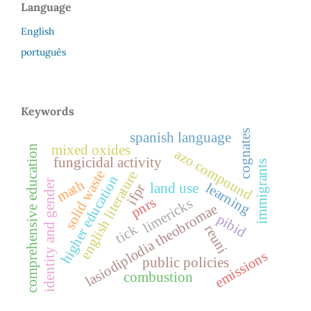
Language
English
português
Keywords
cognates
spanish language
mixed oxides
comprehensive education
azo compound
fungicidal activity
immigrants
solid waste
english literature
higher education
math
identity and gender
learning
land use
ifpr
pnrs
limericks
lasiodiplodia theobromae
pibid
tick
reuni
emissions
public policies
combustion