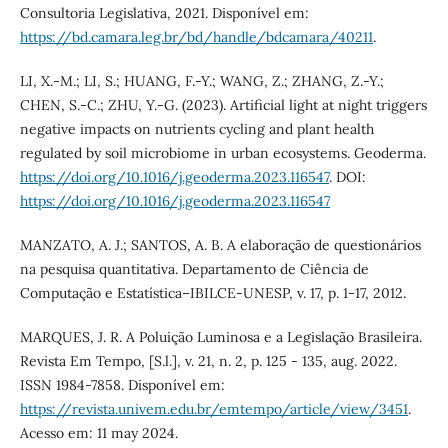
Consultoria Legislativa, 2021. Disponível em:
https://bd.camara.leg.br/bd/handle/bdcamara/40211
.
LI, X.-M.; LI, S.; HUANG, F.-Y.; WANG, Z.; ZHANG, Z.-Y.;
CHEN, S.-C.; ZHU, Y.-G. (2023). Artificial light at night triggers
negative impacts on nutrients cycling and plant health
regulated by soil microbiome in urban ecosystems. Geoderma.
https://doi.org/10.1016/j.geoderma.2023.116547
. DOI:
https://doi.org/10.1016/j.geoderma.2023.116547
MANZATO, A. J.; SANTOS, A. B. A elaboração de questionários
na pesquisa quantitativa. Departamento de Ciência de
Computação e Estatística–IBILCE-UNESP, v. 17, p. 1-17, 2012.
MARQUES, J. R. A Poluição Luminosa e a Legislação Brasileira.
Revista Em Tempo, [S.l.], v. 21, n. 2, p. 125 - 135, aug. 2022.
ISSN 1984-7858. Disponível em:
https://revista.univem.edu.br/emtempo/article/view/3451
.
Acesso em: 11 may 2024.