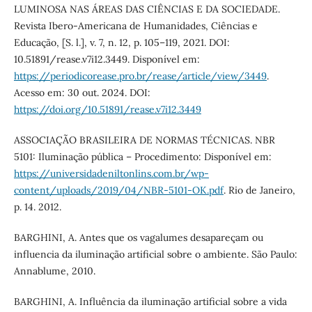
LUMINOSA NAS ÁREAS DAS CIÊNCIAS E DA SOCIEDADE.
Revista Ibero-Americana de Humanidades, Ciências e
Educação, [S. l.], v. 7, n. 12, p. 105–119, 2021. DOI:
10.51891/rease.v7i12.3449. Disponível em:
https://periodicorease.pro.br/rease/article/view/3449
.
Acesso em: 30 out. 2024. DOI:
https://doi.org/10.51891/rease.v7i12.3449
ASSOCIAÇÃO BRASILEIRA DE NORMAS TÉCNICAS. NBR
5101: Iluminação pública – Procedimento: Disponível em:
https://universidadeniltonlins.com.br/wp-
content/uploads/2019/04/NBR-5101-OK.pdf
. Rio de Janeiro,
p. 14. 2012.
BARGHINI, A. Antes que os vagalumes desapareçam ou
influencia da iluminação artificial sobre o ambiente. São Paulo:
Annablume, 2010.
BARGHINI, A. Influência da iluminação artificial sobre a vida