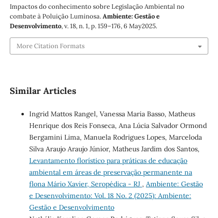
Impactos do conhecimento sobre Legislação Ambiental no
combate à Poluição Luminosa.
Ambiente: Gestão e
Desenvolvimento
, v. 18, n. 1, p. 159–176, 6 May2025.
More Citation Formats
Similar Articles
Ingrid Mattos Rangel, Vanessa Maria Basso, Matheus
Henrique dos Reis Fonseca, Ana Lúcia Salvador Ormond
Bergamini Lima, Manuela Rodrigues Lopes, Marceloda
Silva Araujo Araujo Júnior, Matheus Jardim dos Santos,
Levantamento florístico para práticas de educação
ambiental em áreas de preservação permanente na
flona Mário Xavier, Seropédica - RJ
,
Ambiente: Gestão
e Desenvolvimento: Vol. 18 No. 2 (2025): Ambiente:
Gestão e Desenvolvimento