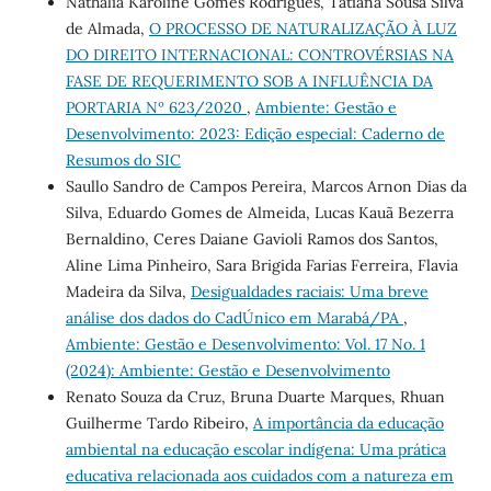
Nathália Karoline Gomes Rodrigues, Tatiana Sousa Silva
de Almada,
O PROCESSO DE NATURALIZAÇÃO À LUZ
DO DIREITO INTERNACIONAL: CONTROVÉRSIAS NA
FASE DE REQUERIMENTO SOB A INFLUÊNCIA DA
PORTARIA Nº 623/2020
,
Ambiente: Gestão e
Desenvolvimento: 2023: Edição especial: Caderno de
Resumos do SIC
Saullo Sandro de Campos Pereira, Marcos Arnon Dias da
Silva, Eduardo Gomes de Almeida, Lucas Kauã Bezerra
Bernaldino, Ceres Daiane Gavioli Ramos dos Santos,
Aline Lima Pinheiro, Sara Brigida Farias Ferreira, Flavia
Madeira da Silva,
Desigualdades raciais: Uma breve
análise dos dados do CadÚnico em Marabá/PA
,
Ambiente: Gestão e Desenvolvimento: Vol. 17 No. 1
(2024): Ambiente: Gestão e Desenvolvimento
Renato Souza da Cruz, Bruna Duarte Marques, Rhuan
Guilherme Tardo Ribeiro,
A importância da educação
ambiental na educação escolar indígena: Uma prática
educativa relacionada aos cuidados com a natureza em