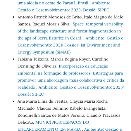
uma aldeia no oeste do Paraná, Brasil
,
Ambiente:
Gestão e Desenvolvimento: 2025: Dossiê: SIPEC
Antonio Patrick Meneses de Brito, Ítalo Magno de Melo
Santos, Raquel Morais Silva ,
Space-temporal variability
of the landscape structure and forest fragmentation in
the apa of Serra Baturité in Ceará.
,
Ambiente: Gestão e
Desenvolvimento: 2021: Dossier: 1st Environment and
Energy Symposium (SiMAE)
Fabiana Teixeira, Marcia Regina Royer, Caroline
Oenning de Oliveira,
Incorporação da educação
ambiental na formação de professores: Estratégias para
promover uma abordagem mais colaborativa e crítica da
realidade
,
Ambiente: Gestão e Desenvolvimento: 2025:
Dossiê: SIPEC
Ana Maria Lima de Freitas, Claycia Maria Rocha
Machado, Claudio Belmino Rabelo Evangelista,
Rondinelli Santos de Matos Pereira, Claudio Travassos
Delicato,
MUNICÍPIOS: ESPAÇOS DO
ENCARCERAMENTO EM MASSA
,
Ambiente: Gestão e