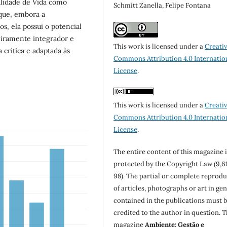
alidade de Vida como
Schmitt Zanella, Felipe Fontana
 que, embora a
os, ela possui o potencial
iramente integrador e
This work is licensed under a
Creati
crítica e adaptada às
Commons Attribution 4.0 Internatio
License
.
This work is licensed under a
Creati
Commons Attribution 4.0 Internatio
License
.
The entire content of this magazine i
protected by the Copyright Law (9,6
98). The partial or complete reprod
of articles, photographs or art in ge
contained in the publications must 
credited to the author in question. 
magazine
Ambiente: Gestão e