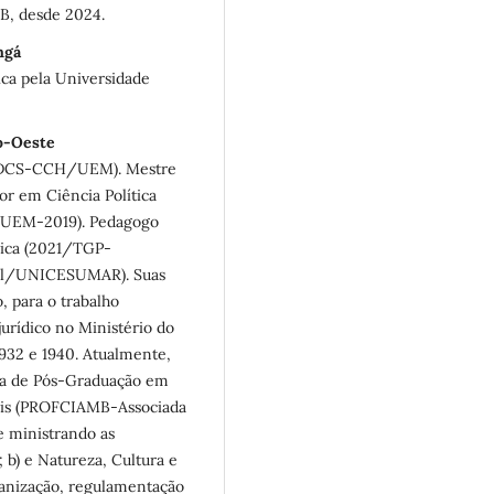
B, desde 2024.
ngá
ca pela Universidade
ro-Oeste
10-DCS-CCH/UEM). Mestre
r em Ciência Política
/UEM-2019). Pedagogo
ica (2021/TGP-
cial/UNICESUMAR). Suas
, para o trabalho
urídico no Ministério do
1932 e 1940. Atualmente,
ama de Pós-Graduação em
ais (PROFCIAMB-Associada
 ministrando as
 b) e Natureza, Cultura e
rganização, regulamentação