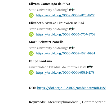
Elivam Conceição da Silva
State University of Maringá
https://orcid.org/0009-0001-4126-872X
Elizabeth Szwako Liniewicz Bellini
State University of Maringá
https://orcid.org/0009-0005-5707-9703
Marli Schmitt Zanella
State University of Maringá
https://orcid.org/0000-0002-1621-9934
Felipe Fontana
Universidade Estadual do Centro-Oeste
https://orcid.org/0000-0001-9582-2178
DOI:
https://doi.org/10.24979/ambiente.v18i1.148
Keywords:
Interdisciplinaridade. , Contemporane