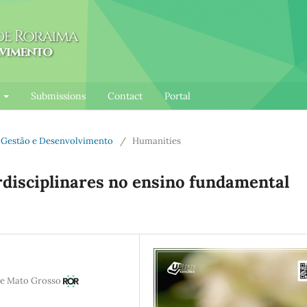
l
Submissions
Contact
Portal
e: Gestão e Desenvolvimento
/
Humanities
erdisciplinares no ensino fundamental
 de Mato Grosso