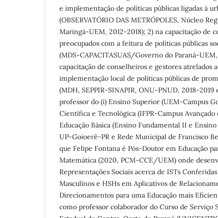
e implementação de políticas públicas ligadas à urb
(OBSERVATÓRIO DAS METRÓPOLES, Núcleo Regiã
Maringá-UEM, 2012-2018); 2) na capacitação de co
preocupados com a feitura de políticas públicas soci
(MDS-CAPACITASUAS/Governo do Paraná-UEM, 20
capacitação de conselheiros e gestores atrelados 
implementação local de políticas públicas de prom
(MDH, SEPPIR-SINAPIR, ONU-PNUD, 2018-2019 e
professor do (i) Ensino Superior (UEM-Campus Goi
Científica e Tecnológica (IFPR-Campus Avançado d
Educação Básica (Ensino Fundamental II e Ensin
UP-Goioerê-PR e Rede Municipal de Francisco Belt
que Felipe Fontana é Pós-Doutor em Educação par
Matemática (2020, PCM-CCE/UEM) onde desenvolv
Representações Sociais acerca de ISTs Conferida
Masculinos e HSHs em Aplicativos de Relacioname
Direcionamentos para uma Educação mais Eficient
como professor colaborador do Curso de Serviço S