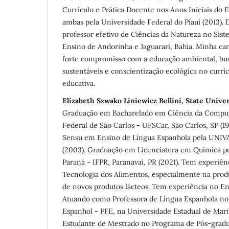
Currículo e Prática Docente nos Anos Iniciais do
ambas pela Universidade Federal do Piauí (2013)
professor efetivo de Ciências da Natureza no Sis
Ensino de Andorinha e Jaguarari, Bahia. Minha ca
forte compromisso com a educação ambiental, bus
sustentáveis ​​e conscientização ecológica no curr
educativa.
Elizabeth Szwako Liniewicz Bellini, State Unive
Graduação em Bacharelado em Ciência da Comput
Federal de São Carlos - UFSCar, São Carlos, SP (1
Sensu em Ensino de Língua Espanhola pela UNI
(2003). Graduação em Licenciatura em Química pel
Paraná - IFPR, Paranavaí, PR (2021). Tem experiên
Tecnologia dos Alimentos, especialmente na pro
de novos produtos lácteos. Tem experiência no En
Atuando como Professora de Língua Espanhola no
Espanhol - PFE, na Universidade Estadual de Mar
Estudante de Mestrado no Programa de Pós-grad