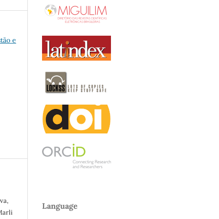
stão e
va,
Language
Marli