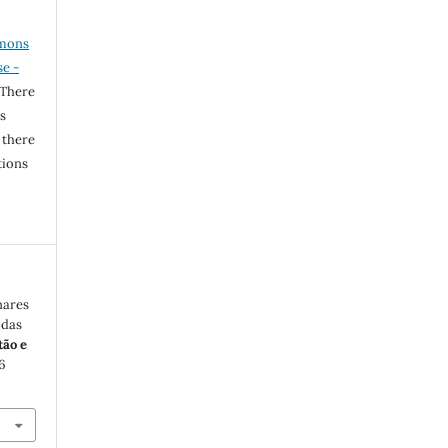
mons
se -
 There
s
 there
tions
nares
 das
tão e
 6