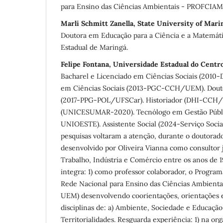
para Ensino das Ciências Ambientais - PROFCIAM
Marli Schmitt Zanella, State University of Mari
Doutora em Educação para a Ciência e a Matemáti
Estadual de Maringá.
Felipe Fontana, Universidade Estadual do Cent
Bacharel e Licenciado em Ciências Sociais (20
em Ciências Sociais (2013-PGC-CCH/UEM). Douto
(2017-PPG-POL/UFSCar). Historiador (DHI-CCH
(UNICESUMAR-2020). Tecnólogo em Gestão Públ
UNIOESTE). Assistente Social (2024-Serviço So
pesquisas voltaram a atenção, durante o doutorado
desenvolvido por Oliveira Vianna como consultor j
Trabalho, Indústria e Comércio entre os anos de 
integra: 1) como professor colaborador, o Progr
Rede Nacional para Ensino das Ciências Ambient
UEM) desenvolvendo coorientações, orientações e
disciplinas de: a) Ambiente, Sociedade e Educação;
Territorialidades. Resguarda experiência: 1) na o