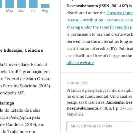
Desenvolvimento (ISSN 1981-4127)
is
distributed under the
Creative Com
license - Attribution - commercial u
sharing under the same license (BY)
.
is permission to use and create work
derived from the material, as long as
is attribution of credits (BY). Publica
e Educação, Ciência e
are distributed free of charge on the
official website
.
a Universidade Estadual
pela UniBF, graduação em
uto Federal de Mato Grosso
How to Cite
o Ferreira Sobrinho (2012).
Práticas e perspectivas interdiscipli
donópolis MT.
no ensino fundamental: Uma análise
pesquisas brasileiras.
Ambiente: Ges
Maringá
Desenvolvimento
, v. 18, n. 1, p. 37–55,
de do Estado da Bahia
May2025.
ação Pedagógica pela
s de Candeias (2019), em
More Citation Formats
o do Trabalho e em