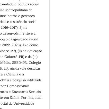
anidade e política social
o Metropolitana de
nselheiros e gestores
ais e assistência social
16-2017); 3) na
ao desenvolvimento e à
oção da igualdade racial
 2022-2023); 4) e como
oerê-PR), (ii) da Educação
e Goioerê-PR) e da (iii)
o Médio, SEED-PR, Colégio
rão). Ainda vale destacar
a a Ciência e a
eu a pesquisa intitulada
s por Homossexuais
ntos e Encontros Sexuais:
e em Saúde. Por fim, atua
ocial da Universidade