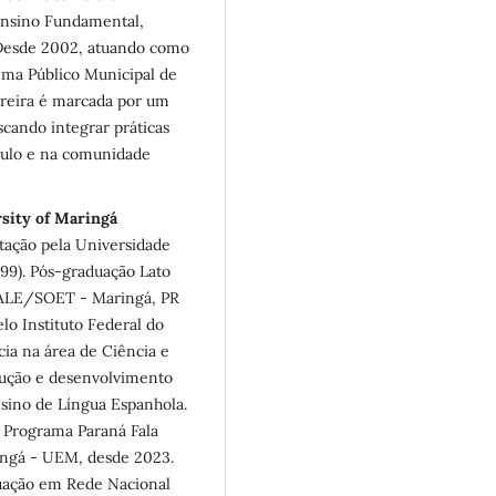
 Ensino Fundamental,
. Desde 2002, atuando como
tema Público Municipal de
rreira é marcada por um
cando integrar práticas
ículo e na comunidade
rsity of Maringá
ação pela Universidade
999). Pós-graduação Lato
VALE/SOET - Maringá, PR
o Instituto Federal do
cia na área de Ciência e
dução e desenvolvimento
sino de Língua Espanhola.
 Programa Paraná Fala
ingá - UEM, desde 2023.
uação em Rede Nacional