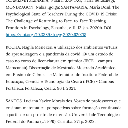
OZAMIZ-ETXEBARRIA, Naiara; SANTXO, Naira Berasategi;
MONDRAGON, Nahia Igoiga; SANTAMARÍA, María Dosil. The
Psychological State of Teachers During the COVID-19 Crisis:
The Challenge of Returning to Face-to-Face Teaching.
Frontiers in Psychology, Espanha, v. 11, 12 jan. 2020b. DOI:
https://doi.org/10.3389/fpsyg.2020.620718
ROCHA. Nagila Menezes. A utilização dos ambientes virtuais
de aprendizagem e a pandemia da covid-19: um estudo de
caso no curso de licenciatura em química (IFCE - campus
Maracanaú). Dissertação de Mestrado. Mestrado Acadêmico
em Ensino de Ciências e Matemática do Instituto Federal de
Educação, Ciência e Tecnologia do Ceará (IFCE) - Campus
Fortaleza. Fortaleza, Ceará. 96 f. 2021.
SANTOS. Luciana Xavier Morais dos. Vozes de professores que
ensinam matemática: perspectivas sobre formação continuada
a partir de um projeto de extensão. Universidade Tecnológica
Federal do Paraná (UTFPR). Curitiba. 271 p. 2022.