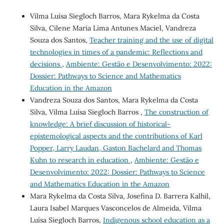
Vilma Luísa Siegloch Barros, Mara Rykelma da Costa
Silva, Cilene Maria Lima Antunes Maciel, Vandreza
Souza dos Santos,
Teacher training and the use of digital
technologies in times of a pandemic: Reflections and
decisions
,
Ambiente: Gestão e Desenvolvimento: 2022:
Dossier: Pathways to Science and Mathematics
Education in the Amazon
Vandreza Souza dos Santos, Mara Rykelma da Costa
Silva, Vilma Luísa Siegloch Barros ,
The construction of
knowledge: A brief discussion of historical-
epistemological aspects and the contributions of Karl
Popper, Larry Laudan, Gaston Bachelard and Thomas
Kuhn to research in education
,
Ambiente: Gestão e
Desenvolvimento: 2022: Dossier: Pathways to Science
and Mathematics Education in the Amazon
Mara Rykelma da Costa Silva, Josefina D. Barrera Kalhil,
Laura Isabel Marques Vasconcelos de Almeida, Vilma
Luísa Siegloch Barros,
Indigenous school education as a