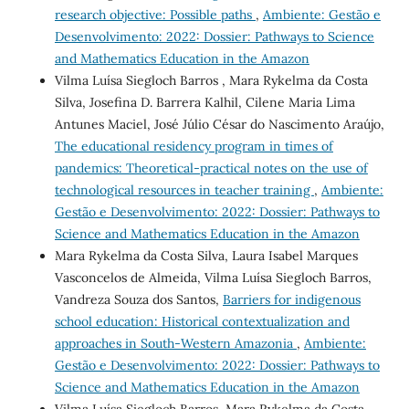
research objective: Possible paths
,
Ambiente: Gestão e
Desenvolvimento: 2022: Dossier: Pathways to Science
and Mathematics Education in the Amazon
Vilma Luísa Siegloch Barros , Mara Rykelma da Costa
Silva, Josefina D. Barrera Kalhil, Cilene Maria Lima
Antunes Maciel, José Júlio César do Nascimento Araújo,
The educational residency program in times of
pandemics: Theoretical-practical notes on the use of
technological resources in teacher training
,
Ambiente:
Gestão e Desenvolvimento: 2022: Dossier: Pathways to
Science and Mathematics Education in the Amazon
Mara Rykelma da Costa Silva, Laura Isabel Marques
Vasconcelos de Almeida, Vilma Luísa Siegloch Barros,
Vandreza Souza dos Santos,
Barriers for indigenous
school education: Historical contextualization and
approaches in South-Western Amazonia
,
Ambiente:
Gestão e Desenvolvimento: 2022: Dossier: Pathways to
Science and Mathematics Education in the Amazon
Vilma Luísa Siegloch Barros, Mara Rykelma da Costa