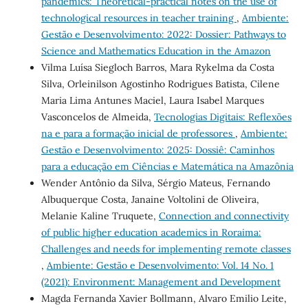
pandemics: Theoretical-practical notes on the use of
technological resources in teacher training
,
Ambiente:
Gestão e Desenvolvimento: 2022: Dossier: Pathways to
Science and Mathematics Education in the Amazon
Vilma Luísa Siegloch Barros, Mara Rykelma da Costa
Silva, Orleinilson Agostinho Rodrigues Batista, Cilene
Maria Lima Antunes Maciel, Laura Isabel Marques
Vasconcelos de Almeida,
Tecnologias Digitais: Reflexões
na e para a formação inicial de professores
,
Ambiente:
Gestão e Desenvolvimento: 2025: Dossiê: Caminhos
para a educação em Ciências e Matemática na Amazônia
Wender Antônio da Silva, Sérgio Mateus, Fernando
Albuquerque Costa, Janaine Voltolini de Oliveira,
Melanie Kaline Truquete,
Connection and connectivity
of public higher education academics in Roraima:
Challenges and needs for implementing remote classes
,
Ambiente: Gestão e Desenvolvimento: Vol. 14 No. 1
(2021): Environment: Management and Development
Magda Fernanda Xavier Bollmann, Alvaro Emilio Leite,