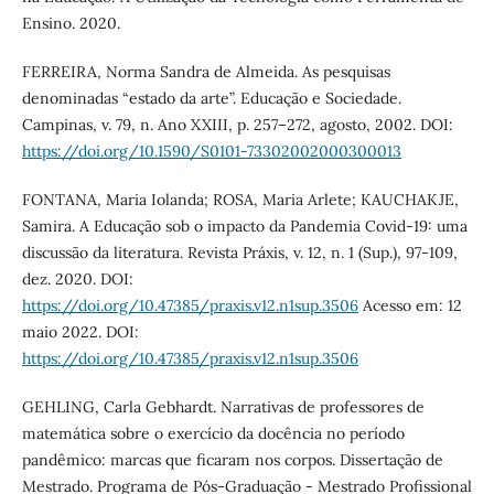
Ensino. 2020.
FERREIRA, Norma Sandra de Almeida. As pesquisas
denominadas “estado da arte”. Educação e Sociedade.
Campinas, v. 79, n. Ano XXIII, p. 257–272, agosto, 2002. DOI:
https://doi.org/10.1590/S0101-73302002000300013
FONTANA, Maria Iolanda; ROSA, Maria Arlete; KAUCHAKJE,
Samira. A Educação sob o impacto da Pandemia Covid-19: uma
discussão da literatura. Revista Práxis, v. 12, n. 1 (Sup.), 97-109,
dez. 2020. DOI:
https://doi.org/10.47385/praxis.v12.n1sup.3506
Acesso em: 12
maio 2022. DOI:
https://doi.org/10.47385/praxis.v12.n1sup.3506
GEHLING, Carla Gebhardt. Narrativas de professores de
matemática sobre o exercício da docência no período
pandêmico: marcas que ficaram nos corpos. Dissertação de
Mestrado. Programa de Pós-Graduação - Mestrado Profissional