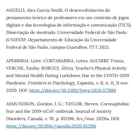
ANGELO, Alex Garcia Smith. O desenvolvimento do
pensamento teórico de professores em um contexto de jogos
digitais e das tecnologias de informação e comunicação (TICS).
Dissertação de mestrado. Universidade Federal de São Paulo
(UNIFESP, Departamento de Educação da Universidade
Federal de São Paulo, campus Guarulhos. 177 f. 2021.
APERRIBAI, Leire. CORTABARRIA, Lorea. AGUIRRE Triana,
VERCHE, Emilio. BORGES, África. Teacher’s Physical Activity
and Mental Health During Lockdown Due to the COVID-2019
Pandemic. Frontiers in Psychology, Espanha, v. 11, n. 11, 11 nov.
2020. DOI:
https://doi.org/10.3389/fpsyg.2020.577886
ASMUNDSON, Gordon. J. G.; TAYLOR, Steven. Coronaphobia:
fear and the 2019-nCoV outbreak. Journal of Anxiety
Disorders, Canadá, v. 70, p. 102196, fev./mar. 2020a. DOI:
https://doi.org/10.1016/j.janxdis.2020.102196