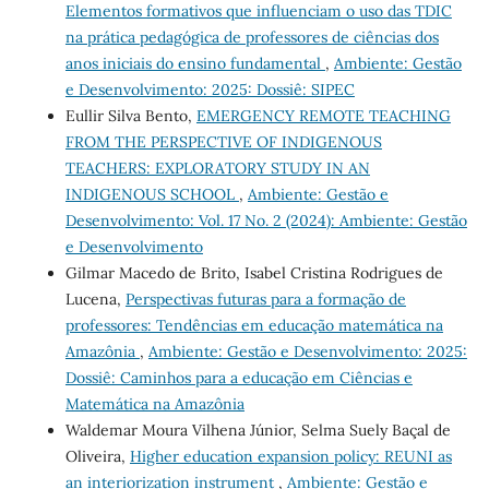
Elementos formativos que influenciam o uso das TDIC
na prática pedagógica de professores de ciências dos
anos iniciais do ensino fundamental
,
Ambiente: Gestão
e Desenvolvimento: 2025: Dossiê: SIPEC
Eullir Silva Bento,
EMERGENCY REMOTE TEACHING
FROM THE PERSPECTIVE OF INDIGENOUS
TEACHERS: EXPLORATORY STUDY IN AN
INDIGENOUS SCHOOL
,
Ambiente: Gestão e
Desenvolvimento: Vol. 17 No. 2 (2024): Ambiente: Gestão
e Desenvolvimento
Gilmar Macedo de Brito, Isabel Cristina Rodrigues de
Lucena,
Perspectivas futuras para a formação de
professores: Tendências em educação matemática na
Amazônia
,
Ambiente: Gestão e Desenvolvimento: 2025:
Dossiê: Caminhos para a educação em Ciências e
Matemática na Amazônia
Waldemar Moura Vilhena Júnior, Selma Suely Baçal de
Oliveira,
Higher education expansion policy: REUNI as
an interiorization instrument
,
Ambiente: Gestão e