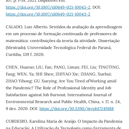
107, p. 1-19, 2021. Disponível em:
https://doi.org/10.1007/s10649-021-10043-2
. DOI:
https://doi.org/10.1007/s10649-021-10043-2
CALADO, Luiz Alberto. Sentidos da avaliação da aprendizagem
em um processo de formação continuada de professores de
matemática: contribuições da teoria da atividade. Dissertação
(Mestrado). Universidade Tecnológica Federal do Paraná,
Curitiba, 139 f. 2020.
CHEN, Huaruo; LIU, Fan; PANG, Liman; FEI, Liu; TINGTING,
Fang; WEN, Ya; SHI Shen; ZHIYAO Xie; ZHANG, Xuehui;
ZHAO Yihong; GU Xueying. Are You Tired ofWorking amid
the Pandemic? The Role of Professional Identity and Job
Satisfaction against Job Burnout. International Journal of
Environmental Research and Public Health, China, v. 17, n. 24,
9 dez. 2020. DOI:
https://doi.org/10.3390/ijerph17249188
CORDEIRO, Karolina Maria de Araújo. O Impacto da Pandemia
na Educação: A Utilização da Tecnologia como Ferramenta de