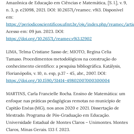
Amazônica de Educação em Ciências e Matemática, [S. l.], v. 9,
n. 3, p. e21098, 2021. DOI: 10.26571/reamec. v9i3. Disponível
em:
https://periodicoscientificos.ufmt.br/ojs/index.php/reamec/art
Acesso em: 09 jun. 2023. DOI:
https://doi.org/10.26571/reamec.v9i3.12902
LIMA, Telma Cristiane Sasso de; MIOTO, Regina Celia
Tamaso. Procedimentos metodológicos na construção do
conhecimento científico: a pesquisa bibliográfica. Katálysis,
Florianópolis, v. 10, n. esp, p.37 - 45, abr., 2007. DOI:
https://doi.org/10.1590/S1414-49802007000300004
MARTINS, Carla Francielle Rocha. Ensino de Matemática: um
enfoque nas práticas pedagógicas remotas no município de
Capitão Enéas (MG), nos anos 2020 e 2021. Dissertação de
Mestrado. Programa de Pós-Graduação em Educação.
Universidade Estadual de Montes Claros – Unimontes. Montes
Claros, Minas Gerais. 133 f. 2023.