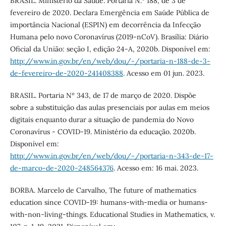
BRASIL. Ministério da Saúde. Portaria N.º 188, de 3 de
fevereiro de 2020. Declara Emergência em Saúde Pública de
importância Nacional (ESPIN) em decorrência da Infecção
Humana pelo novo Coronavírus (2019-nCoV). Brasília: Diário
Oficial da União: seção I, edição 24-A, 2020b. Disponível em:
http://www.in.gov.br/en/web/dou/-/portaria-n-188-de-3-
de-fevereiro-de-2020-241408388
. Acesso em 01 jun. 2023.
BRASIL. Portaria Nº 343, de 17 de março de 2020. Dispõe
sobre a substituição das aulas presenciais por aulas em meios
digitais enquanto durar a situação de pandemia do Novo
Coronavírus - COVID-19. Ministério da educação. 2020b.
Disponível em:
http://www.in.gov.br/en/web/dou/-/portaria-n-343-de-17-
de-marco-de-2020-248564376
. Acesso em: 16 mai. 2023.
BORBA. Marcelo de Carvalho, The future of mathematics
education since COVID-19: humans-with-media or humans-
with-non-living-things. Educational Studies in Mathematics, v.