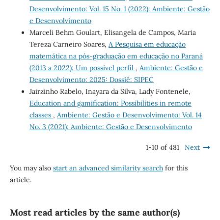
Desenvolvimento: Vol. 15 No. 1 (2022): Ambiente: Gestão
e Desenvolvimento
Marceli Behm Goulart, Elisangela de Campos, Maria
Tereza Carneiro Soares,
A Pesquisa em educação
matemática na pós-graduação em educação no Paraná
(2013 a 2022): Um possível perfil
,
Ambiente: Gestão e
Desenvolvimento: 2025: Dossiê: SIPEC
Jairzinho Rabelo, Inayara da Silva, Lady Fontenele,
Education and gamification: Possibilities in remote
classes
,
Ambiente: Gestão e Desenvolvimento: Vol. 14
No. 3 (2021): Ambiente: Gestão e Desenvolvimento
1-10 of 481
Next
You may also
start an advanced similarity search
for this
article.
Most read articles by the same author(s)