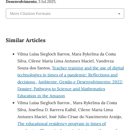
Desenvolvimento
, 3 Jul.2025.
More Citation Formats
Similar Articles
Vilma Luísa Siegloch Barros, Mara Rykelma da Costa
Silva, Cilene Maria Lima Antunes Maciel, Vandreza
Souza dos Santos,
Teacher training and the use of digital
technologies in times of a pandemic: Reflections and
decisions
,
Ambiente: Gestão e Desenvolvimento: 2022:
Dossier: Pathways to Science and Mathematics
Education in the Amazon
Vilma Luísa Siegloch Barros , Mara Rykelma da Costa
Silva, Josefina D. Barrera Kalhil, Cilene Maria Lima
Antunes Maciel, José Júlio César do Nascimento Araújo,
The educational residency program in times of