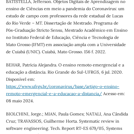
BATISTELLA, Jefferson. Objetos Digitais de Aprendizagem no
ensino de Ciências em meio a pandemia do Coronavírus: um
estudo de campo com professores da rede estadual de Lucas
do Rio Verde – MT. Dissertação de Mestrado. Programa de
Pós-Graduação Stricto Sensu, Mestrado Acadêmico em Ensino
no Instituto Federal de Educação, Ciência e Tecnologia de
Mato Grosso (IFMT) em associação ampla com a Universidade
de Cuiabá (UNIC). Cuiabá, Mato Grosso. 156 f. 2022.
BEHAR, Patrícia Alejandra. O ensino remoto emergencial e a
educação a distância. Rio Grande do Sul-UFRGS, 6 jul. 2020.
Disponível em:
https://www.ufrgs.br/coronavirus/base/artigo-o-ensino-
remoto-emergencial-e-a-educacao-a-distancia/
Acesso em:
08 maio 2024.
BIOLCHINI, Jorge.; MIAN, Paula Gomes; NATALI, Ana Cândida
Cruz; TRAVASSOS, Guilherme Horta. Systematic review in
software engineering. Tech. Report RT-ES 679/05, Systems