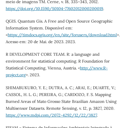
meio de imagens TM. Cerne, v. 18, 335–343, 2012.
https://doi.org/10.1590/S0104-77602012000200019
.
QGIS. Quantum Gis. A Free and Open Source Geographic
Information System. Disponível em:
<
https://timdocs.qgis.org/en/site/forusers/download.html
>.
Acesso em: 20 de Mai. de 2023. 2023.
R DEVELOPMENT CORE TEAM. R: a language and
environment for statistical computing. R Foundation for
Statistical Computing, Vienna, Austria. <
http://www.R-
project.org
>. 2023.
SHIMABUKURO, Y. E.; DUTRA, A. C.; ARAI, E.; DUARTE, V.;
CASSOL, H. L. G.; PEREIRA, G.; CARDOZO, F. S. Mapping
Burned Areas of Mato Grosso State Brazilian Amazon Using
Multisensor Datasets. Remote Sensing, v. 12, p. 3827, 2020.
https://www.mdpi.com/2072-4292/12/22/3827
.
SISAM – Sistema de Informações Ambientais Integrado à