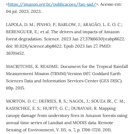
<
https://imazon.org.br/publicacoes/faq-sad/
>. Acesso em:
04 jul. 2023. 2023.
LAPOLA, D. M.; PINHO, P.; BARLOW, J.; ARAGÃO, L. E. O. C.;
BERENGUER, E.; et al. The drivers and impacts of Amazon
forest degradation. Science. 2023 Jan 27;379(6630):eabp8622.
doi: 10.1126/science.abp8622. Epub 2023 Jan 27. PMID:
36701452.
MACRITCHIE, K. README: Document for the Tropical Rainfall
Measurement Mission (TRMM) Version 007. Goddard Earth
Sciences Data and Information Services Center (GES DISC).
69p. 2015.
MORTON, D. C.; DEFRIES, R. S.; NAGOL, J.; SOUZA JR., C. M.;
KASISCHKE, E. S.; HURTT, G. C.; DUBAYAH, R. Mapping
canopy damage from understory fires in Amazon forests using
annual time series of Landsat and MODIS data. Remote
Sensing of Environment, V. 115, n. 7, p. 1706-1720. 2011.