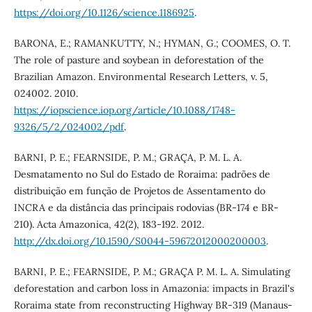
https://doi.org/10.1126/science.1186925
.
BARONA, E.; RAMANKUTTY, N.; HYMAN, G.; COOMES, O. T.
The role of pasture and soybean in deforestation of the
Brazilian Amazon. Environmental Research Letters, v. 5,
024002. 2010.
https://iopscience.iop.org/article/10.1088/1748-
9326/5/2/024002/pdf
.
BARNI, P. E.; FEARNSIDE, P. M.; GRAÇA, P. M. L. A.
Desmatamento no Sul do Estado de Roraima: padrões de
distribuição em função de Projetos de Assentamento do
INCRA e da distância das principais rodovias (BR-174 e BR-
210). Acta Amazonica, 42(2), 183-192. 2012.
http://dx.doi.org/10.1590/S0044-59672012000200003
.
BARNI, P. E.; FEARNSIDE, P. M.; GRAÇA P. M. L. A. Simulating
deforestation and carbon loss in Amazonia: impacts in Brazil's
Roraima state from reconstructing Highway BR-319 (Manaus-