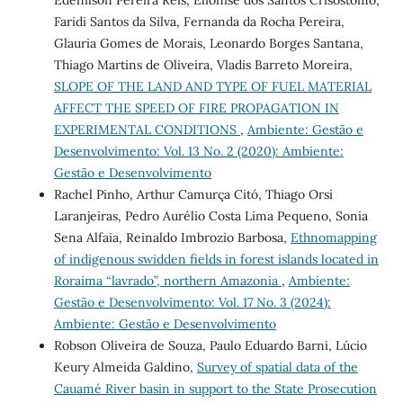
Faridi Santos da Silva, Fernanda da Rocha Pereira,
Glauria Gomes de Morais, Leonardo Borges Santana,
Thiago Martins de Oliveira, Vladis Barreto Moreira,
SLOPE OF THE LAND AND TYPE OF FUEL MATERIAL
AFFECT THE SPEED OF FIRE PROPAGATION IN
EXPERIMENTAL CONDITIONS
,
Ambiente: Gestão e
Desenvolvimento: Vol. 13 No. 2 (2020): Ambiente:
Gestão e Desenvolvimento
Rachel Pinho, Arthur Camurça Citó, Thiago Orsi
Laranjeiras, Pedro Aurélio Costa Lima Pequeno, Sonia
Sena Alfaia, Reinaldo Imbrozio Barbosa,
Ethnomapping
of indigenous swidden fields in forest islands located in
Roraima “lavrado”, northern Amazonia
,
Ambiente:
Gestão e Desenvolvimento: Vol. 17 No. 3 (2024):
Ambiente: Gestão e Desenvolvimento
Robson Oliveira de Souza, Paulo Eduardo Barni, Lúcio
Keury Almeida Galdino,
Survey of spatial data of the
Cauamé River basin in support to the State Prosecution