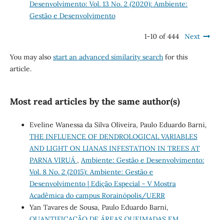
Desenvolvimento: Vol. 13 No. 2 (2020): Ambiente:
Gestão e Desenvolvimento
1-10 of 444
Next
You may also
start an advanced similarity search
for this
article.
Most read articles by the same author(s)
Eveline Wanessa da Silva Oliveira, Paulo Eduardo Barni,
THE INFLUENCE OF DENDROLOGICAL VARIABLES
AND LIGHT ON LIANAS INFESTATION IN TREES AT
PARNA VIRUÁ
,
Ambiente: Gestão e Desenvolvimento:
Vol. 8 No. 2 (2015): Ambiente: Gestão e
Desenvolvimento | Edição Especial - V Mostra
Acadêmica do campus Rorainópolis/UERR
Yan Tavares de Sousa, Paulo Eduardo Barni,
QUANTIFICAÇÃO DE ÁREAS QUEIMADAS EM