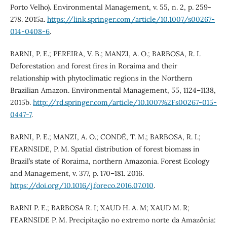
Porto Velho). Environmental Management, v. 55, n. 2, p. 259-
278. 2015a.
https://link.springer.com/article/10.1007/s00267-
014-0408-6
.
BARNI, P. E.; PEREIRA, V. B.; MANZI, A. O.; BARBOSA, R. I.
Deforestation and forest fires in Roraima and their
relationship with phytoclimatic regions in the Northern
Brazilian Amazon. Environmental Management, 55, 1124–1138,
2015b.
http://rd.springer.com/article/10.1007%2Fs00267-015-
0447-7
.
BARNI, P. E.; MANZI, A. O.; CONDÉ, T. M.; BARBOSA, R. I.;
FEARNSIDE, P. M. Spatial distribution of forest biomass in
Brazil’s state of Roraima, northern Amazonia. Forest Ecology
and Management, v. 377, p. 170–181. 2016.
https://doi.org/10.1016/j.foreco.2016.07.010
.
BARNI P. E.; BARBOSA R. I; XAUD H. A. M; XAUD M. R;
FEARNSIDE P. M. Precipitação no extremo norte da Amazônia: