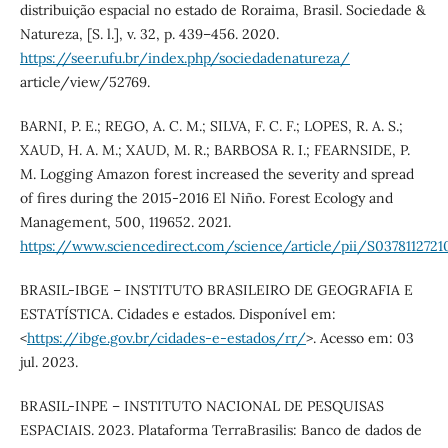
distribuição espacial no estado de Roraima, Brasil. Sociedade &
Natureza, [S. l.], v. 32, p. 439–456. 2020.
https://seer.ufu.br/index.php/sociedadenatureza/
article/view/52769.
BARNI, P. E.; REGO, A. C. M.; SILVA, F. C. F.; LOPES, R. A. S.;
XAUD, H. A. M.; XAUD, M. R.; BARBOSA R. I.; FEARNSIDE, P.
M. Logging Amazon forest increased the severity and spread
of fires during the 2015-2016 El Niño. Forest Ecology and
Management, 500, 119652. 2021.
https://www.sciencedirect.com/science/article/pii/S037811272
BRASIL-IBGE – INSTITUTO BRASILEIRO DE GEOGRAFIA E
ESTATÍSTICA. Cidades e estados. Disponível em:
<
https://ibge.gov.br/cidades-e-estados/rr/
>. Acesso em: 03
jul. 2023.
BRASIL-INPE – INSTITUTO NACIONAL DE PESQUISAS
ESPACIAIS. 2023. Plataforma TerraBrasilis: Banco de dados de