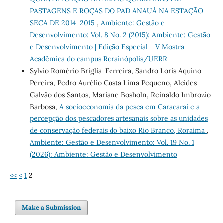
PASTAGENS E ROÇAS DO PAD ANAUÁ NA ESTAÇÃO
SECA DE 2014-2015
,
Ambiente: Gestão e
Desenvolvimento: Vol. 8 No. 2 (2015): Ambiente: Gestão
e Desenvolvimento | Edição Especial - V Mostra
Acadêmica do campus Rorainópolis/UERR
Sylvio Romério Briglia-Ferreira, Sandro Loris Aquino
Pereira, Pedro Aurélio Costa Lima Pequeno, Alcides
Galvão dos Santos, Mariane Bosholn, Reinaldo Imbrozio
Barbosa,
A socioeconomia da pesca em Caracaraí e a
percepção dos pescadores artesanais sobre as unidades
de conservação federais do baixo Rio Branco, Roraima
,
Ambiente: Gestão e Desenvolvimento: Vol. 19 No. 1
(2026): Ambiente: Gestão e Desenvolvimento
<<
<
1
2
Make a Submission