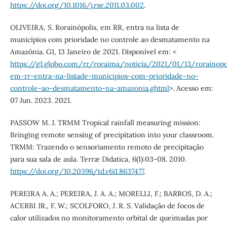
https://doi.org/10.1016/j.rse.2011.03.002
.
OLIVEIRA, S. Rorainópolis, em RR, entra na lista de
municípios com prioridade no controle ao desmatamento na
Amazônia. G1, 13 Janeiro de 2021. Disponível em: <
https://g1.globo.com/rr/roraima/noticia/2021/01/13/rorainopo
em-rr-entra-na-listade-municipios-com-prioridade-no-
controle-ao-desmatamento-na-amazonia.ghtml
>. Acesso em:
07 Jun. 2023. 2021.
PASSOW M. J. TRMM Tropical rainfall measuring mission:
Bringing remote sensing of precipitation into your classroom.
TRMM: Trazendo o sensoriamento remoto de precipitação
para sua sala de aula. Terræ Didatica, 6(1):03-08. 2010.
https://doi.org/10.20396/td.v6i1.8637477
.
PEREIRA A. A.; PEREIRA, J. A. A.; MORELLI, F.; BARROS, D. A.;
ACERBI JR., F. W.; SCOLFORO, J. R. S. Validação de focos de
calor utilizados no monitoramento orbital de queimadas por