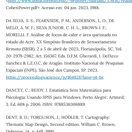
<
http://www.utstat.toronto.edu/~brunner/oldclass/378f16/read
CohenPower.pdf>. Acesso em: 04 jun. 2023. 1988.
DA SILVA, S. S.; FEARNSIDE, P. M.; ANDERSON, L. O.; DE
MELO, A. W. F.; SILVA JUNIOR, C. H. L.; BROWN I. F.;
MORELLI. F. Análise de focos de calor e área queimada no
estado do Acre. XX Simpósio Brasileiro de Sensoriamento
Remoto (SBSR), 2 a 5 de abril de 2023, Florianópolis, SC, Vol.
20: 2979-2982. Art. 156367. Eds. D.F.M. Gherardi, I. Del’Arco
Sanchez & L.E.O.C. de Aragão. Instituto Nacional de Pesquisas
Espaciais (INPE), São José dos Campos, SP. 2023.
https://proceedings.science/p/164826?lang=pt-br
.
DANCEY, C.; REIDY, J. Estatística Sem Matemática para
Psicologia: Usando SPSS para Windows. Porto Alegre; Artmed;
3. Ed. 608 p. 2006. ISBN: 9788536306889.
DENT, B. D.; TORGUSON, J.; HODLER, T. Cartography:
Thematic Map Design, Second edition. William C. Brown,
Dubuque, IA, p. 448. 1990.