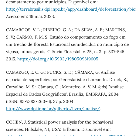
desmatamento por municípios. Disponível em:
http://terrabrasilis.dpi.inpe.br/app/dashboard/deforestation/
Acesso em: 19 mai. 2023.
CAMARGOS, V. L.; RIBEIRO, G. A.; DA SILVA, A. F.; MARTINS,
S. V.; CARMO, F. M. S. Estudo do comportamento do fogo em
um trecho de floresta Estacional semidecídua no município de
viçosa, minas gerais. Ciência Florestal, v. 25, n. 3, p. 537-545.
2015.
https://doi.org/10.5902/1980509819605
.
CAMARGO, E. C. G.; FUCKS, S. D.; CÂMARA, G. Análise
espacial de superfícies por Geoestatística Linear. In: Druck, S.;
Carvalho, M. S.; Câmara, G.; Monteiro, A. V. M. (eds) "Análise
Espacial de Dados Geográficos". Brasília, EMBRAPA, 2004
(ISBN: 85-7383-260-6). 37 p. 2004.
http://www.dpi.inpe.br/gilberto/livro/analise/
.
COHEN, J. Statistical power analysis for the behavioral
sciences. Hillsdale, NJ, USA: Erlbaum. Disponível em: