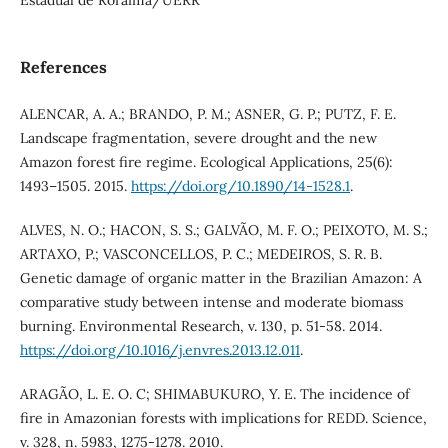
References
ALENCAR, A. A.; BRANDO, P. M.; ASNER, G. P.; PUTZ, F. E.
Landscape fragmentation, severe drought and the new
Amazon forest fire regime. Ecological Applications, 25(6):
1493–1505. 2015.
https://doi.org/10.1890/14-1528.1
.
ALVES, N. O.; HACON, S. S.; GALVÃO, M. F. O.; PEIXOTO, M. S.;
ARTAXO, P.; VASCONCELLOS, P. C.; MEDEIROS, S. R. B.
Genetic damage of organic matter in the Brazilian Amazon: A
comparative study between intense and moderate biomass
burning. Environmental Research, v. 130, p. 51-58. 2014.
https://doi.org/10.1016/j.envres.2013.12.011
.
ARAGÃO, L. E. O. C; SHIMABUKURO, Y. E. The incidence of
fire in Amazonian forests with implications for REDD. Science,
v. 328, n. 5983, 1275-1278. 2010.