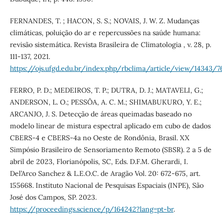
FERNANDES, T. ; HACON, S. S.; NOVAIS, J. W. Z. Mudanças
climáticas, poluição do ar e repercussões na saúde humana:
revisão sistemática. Revista Brasileira de Climatologia , v. 28, p.
111-137, 2021.
https://ojs.ufgd.edu.br/index.php/rbclima/article/view/14343/7
FERRO, P. D.; MEDEIROS, T. P.; DUTRA, D. J.; MATAVELI, G.;
ANDERSON, L. O.; PESSÔA, A. C. M.; SHIMABUKURO, Y. E.;
ARCANJO, J. S. Detecção de áreas queimadas baseado no
modelo linear de mistura espectral aplicado em cubo de dados
CBERS-4 e CBERS-4a no Oeste de Rondônia, Brasil. XX
Simpósio Brasileiro de Sensoriamento Remoto (SBSR). 2 a 5 de
abril de 2023, Florianópolis, SC, Eds. D.F.M. Gherardi, I.
Del’Arco Sanchez & L.E.O.C. de Aragão Vol. 20: 672-675, art.
155668. Instituto Nacional de Pesquisas Espaciais (INPE), São
José dos Campos, SP. 2023.
https://proceedings.science/p/164242?lang=pt-br
.