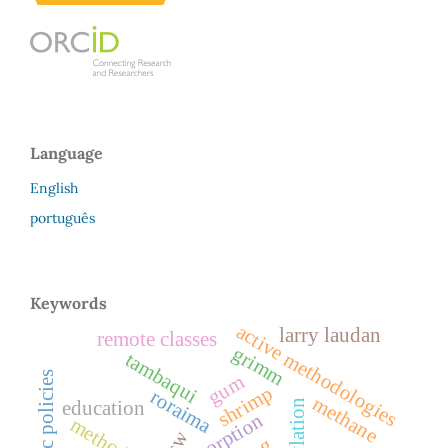
Language
English
português
Keywords
active methodologies
larry laudan
remote classes
grimm
tambaqui
public policies
gum
shrimp
roraima
methane
education
adsorption