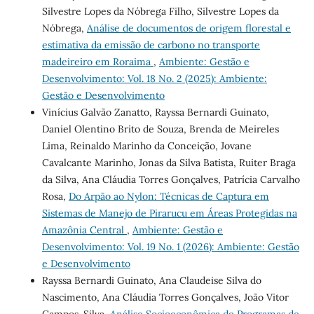
Silvestre Lopes da Nóbrega Filho, Silvestre Lopes da
Nóbrega,
Análise de documentos de origem florestal e
estimativa da emissão de carbono no transporte
madeireiro em Roraima
,
Ambiente: Gestão e
Desenvolvimento: Vol. 18 No. 2 (2025): Ambiente:
Gestão e Desenvolvimento
Vinícius Galvão Zanatto, Rayssa Bernardi Guinato,
Daniel Olentino Brito de Souza, Brenda de Meireles
Lima, Reinaldo Marinho da Conceição, Jovane
Cavalcante Marinho, Jonas da Silva Batista, Ruiter Braga
da Silva, Ana Cláudia Torres Gonçalves, Patrícia Carvalho
Rosa,
Do Arpão ao Nylon: Técnicas de Captura em
Sistemas de Manejo de Pirarucu em Áreas Protegidas na
Amazônia Central
,
Ambiente: Gestão e
Desenvolvimento: Vol. 19 No. 1 (2026): Ambiente: Gestão
e Desenvolvimento
Rayssa Bernardi Guinato, Ana Claudeise Silva do
Nascimento, Ana Cláudia Torres Gonçalves, João Vitor
Campos-Silva,
Análise Socioeconômica de Programas de