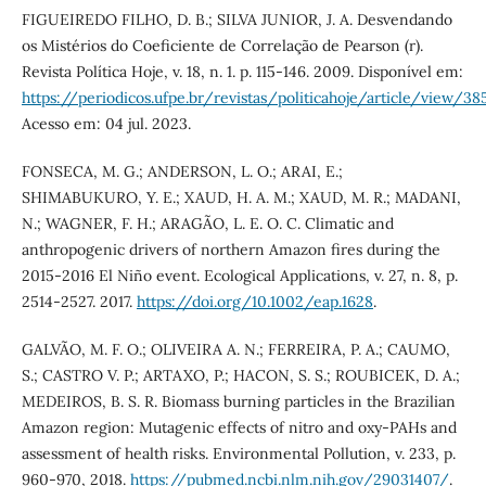
FIGUEIREDO FILHO, D. B.; SILVA JUNIOR, J. A. Desvendando
os Mistérios do Coeficiente de Correlação de Pearson (r).
Revista Política Hoje, v. 18, n. 1. p. 115-146. 2009. Disponível em:
https://periodicos.ufpe.br/revistas/politicahoje/article/view/3
Acesso em: 04 jul. 2023.
FONSECA, M. G.; ANDERSON, L. O.; ARAI, E.;
SHIMABUKURO, Y. E.; XAUD, H. A. M.; XAUD, M. R.; MADANI,
N.; WAGNER, F. H.; ARAGÃO, L. E. O. C. Climatic and
anthropogenic drivers of northern Amazon fires during the
2015-2016 El Niño event. Ecological Applications, v. 27, n. 8, p.
2514-2527. 2017.
https://doi.org/10.1002/eap.1628
.
GALVÃO, M. F. O.; OLIVEIRA A. N.; FERREIRA, P. A.; CAUMO,
S.; CASTRO V. P.; ARTAXO, P.; HACON, S. S.; ROUBICEK, D. A.;
MEDEIROS, B. S. R. Biomass burning particles in the Brazilian
Amazon region: Mutagenic effects of nitro and oxy-PAHs and
assessment of health risks. Environmental Pollution, v. 233, p.
960-970, 2018.
https://pubmed.ncbi.nlm.nih.gov/29031407/
.