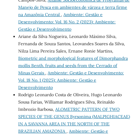
Manejo de Pesca em ambientes de várzea e terra firme
na Amazônia Central
,
Ambiente: Gestão e
Desenvolvimento: Vol. 16 No. 2 (2023): Ambiente:
Gestão e Desenvolvimento
Ariane da Silva Nogueira, Leonardo Máximo Silva,
Fernanda de Souza Santos, Leovandes Soares da Silva,
Nilza Lima Pereira Sales, Ernane Ronie Martins,
Biometric and morphological features of Dimorphandra
mollis Benth. fruits and seeds from the Cerrado of
Minas Gerais
,
Ambiente: Gestão e Desenvolvimento:
Vol. 18 No. 1 (2025): Ambiente: Gestão e
Desenvolvimento
Rodrigo Leonardo Costa de Oliveira, Hugo Leonardo
Sousa Farias, Williamar Rodrigues Silva, Reinaldo
Imbrozio Barbosa,
ALOMETRIC PATTERN OF TWO
SPECIES OF THE GENUS Byrsonima (MALPIGHIACEAE)
IN A SAVANNA AREA IN THE NORTH OF THE
BRAZILIAN AMAZONIA
,
Ambiente: Gestão e