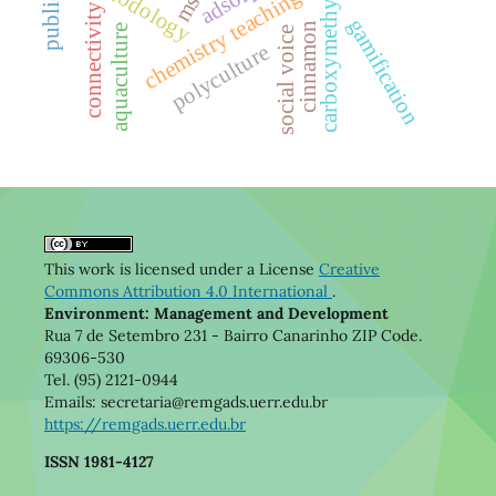
carboxymethylation
methodology
msw
chemistry teaching
connectivity
gamification
cinnamon
aquaculture
social voice
polyculture
This work is licensed under a License
Creative
Commons Attribution 4.0 International
.
Environment: Management and Development
Rua 7 de Setembro 231 - Bairro Canarinho ZIP Code.
69306-530
Tel. (95) 2121-0944
Emails: secretaria@remgads.uerr.edu.br
https://remgads.uerr.edu.br
ISSN 1981-4127