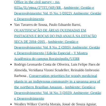
Office in the civil survey - no.
025a/11/pjma/2ºTIT/MP/RR
,
Ambiente: Gestão e
Desenvolvimento: Vol. 15 No. 1 (2022): Ambiente: Gestão
e Desenvolvimento
Yan Tavares de Sousa, Paulo Eduardo Barni,
QUANTIFICAÇÃO DE ÁREAS QUEIMADAS EM
PASTAGENS E ROÇAS DO PAD ANAUÁ NA ESTAÇÃO
SECA DE 2014-2015
,
Ambiente: Gestão e
Desenvolvimento: Vol. 8 No. 2 (2015): Ambiente: Gestão
e Desenvolvimento | Edição Especial - V Mostra
Acadêmica do campus Rorainópolis/UERR
Rodrigo Leonardo Costa de Oliveira, Luis Felipe Paes de
Almeida, Veridiana Vizoni Scudeller, Reinaldo Imbrozio
Barbosa ,
Conservation priorities for woody medicinal
plants in an indigenous community in a savanna area of
the northern Brazilian Amazon
,
Ambiente: Gestão e
Desenvolvimento: Vol. 14 No. 3 (2021): Ambiente: Gestão
e Desenvolvimento
Weslley Wilker Corrêa Morais, Josué de Souza Aguiar,